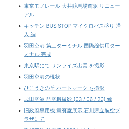
東京モノレール 大井競馬場前駅 リニュー
アル
キッチン BUS STOP マイクロバス盛り 購
入 編
羽田空港 第二ターミナル 国際線供用ター
ミナル 完成
東京駅にて サンライズ出雲 を撮影
羽田空港の現状
ひこうきの丘 ハートマーク を撮影
成田空港 航空機撮影 (03 / 06 / 20) 編
旧政府専用機 貴賓室展示 石川県立航空プ
ラザにて