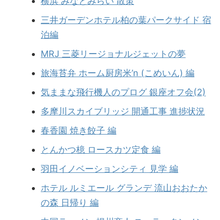
横浜 みなとみらい 散策
三井ガーデンホテル柏の葉パークサイド 宿
泊編
MRJ 三菱リージョナルジェットの夢
旅海苔弁 ホーム厨房米’n (こめいん) 編
気ままな飛行機人のプログ 銀座オフ会(2)
多摩川スカイブリッジ 開通工事 進捗状況
春香園 焼き餃子 編
とんかつ檍 ロースカツ定食 編
羽田イノベーションシティ 見学 編
ホテル ルミエール グランデ 流山おおたか
の森 日帰り 編