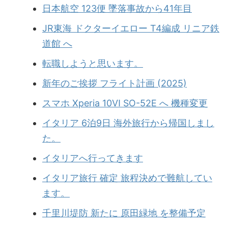
日本航空 123便 墜落事故から41年目
JR東海 ドクターイエロー T4編成 リニア鉄
道館 へ
転職しようと思います。
新年のご挨拶 フライト計画 (2025)
スマホ Xperia 10Ⅵ SO-52E へ 機種変更
イタリア 6泊9日 海外旅行から帰国しまし
た。
イタリアへ行ってきます
イタリア旅行 確定 旅程決めで難航してい
ます。
千里川堤防 新たに 原田緑地 を整備予定