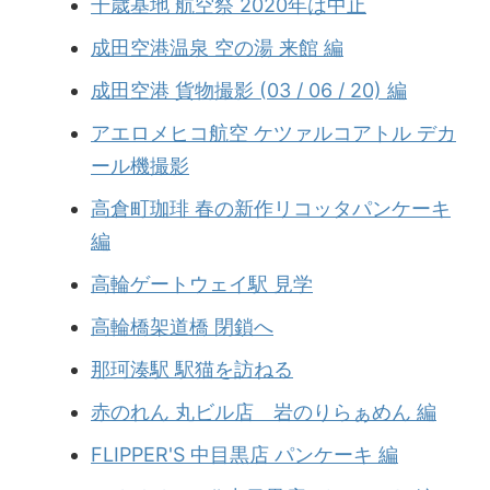
千歳基地 航空祭 2020年は中止
成田空港温泉 空の湯 来館 編
成田空港 貨物撮影 (03 / 06 / 20) 編
アエロメヒコ航空 ケツァルコアトル デカ
ール機撮影
高倉町珈琲 春の新作リコッタパンケーキ
編
高輪ゲートウェイ駅 見学
高輪橋架道橋 閉鎖へ
那珂湊駅 駅猫を訪ねる
赤のれん 丸ビル店 岩のりらぁめん 編
FLIPPER'S 中目黒店 パンケーキ 編