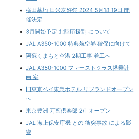
横田基地 日米友好祭 2024 5月18 19日 開
催決定
3月開始予定 北陸応援割 について
JAL A350-1000 特典航空券 確保に向けて
阿蘇くまもと空港 2期工事 着工へ
JAL A350-1000 ファーストクラス搭乗計
画 案
旧東京ベイ東急ホテル リブランドオープン
へ
東京豊洲 万葉倶楽部 2/1 オープン
JAL 海上保安庁機 との 衝突事故 による影
響