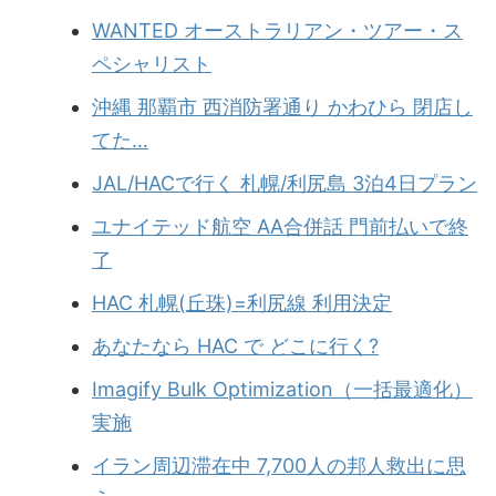
WANTED オーストラリアン・ツアー・ス
ペシャリスト
沖縄 那覇市 西消防署通り かわひら 閉店し
てた…
JAL/HACで行く 札幌/利尻島 3泊4日プラン
ユナイテッド航空 AA合併話 門前払いで終
了
HAC 札幌(丘珠)=利尻線 利用決定
あなたなら HAC で どこに行く?
Imagify Bulk Optimization（一括最適化）
実施
イラン周辺滞在中 7,700人の邦人救出に思