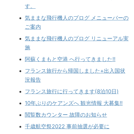
す。
気ままな飛行機人のプログ メニューバーの
ご案内
気ままな飛行機人のプログ リニューアル実
施
阿蘇くまもと空港 へ行ってきました!!
フランス旅行から帰国しました+出入国状
況報告
フランス旅行に行ってきます(8泊10日)
10年ぶりのケアンズへ 観光情報 大募集!!
閲覧数カウンター 故障のお知らせ
千歳航空祭2022 事前抽選が必要に