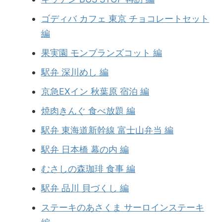
ゴディバ カフェ 東京 チョコレートセット
編
果実園 モンブランズコット 編
駅弁 深川めし 編
京急EXイン 秋葉原 宿泊 編
焼肉きんぐ 食べ放題 編
駅弁 東海道新幹線 富士山弁当 編
駅弁 日本橋 幕の内 編
むさしの森珈琲 食事 編
駅弁 品川 貝づくし 編
ステーキのあさくま サーロインステーキ