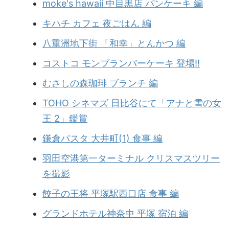
moke's hawaii 中目黒店 パンケーキ 編
キハチ カフェ 夜ごはん 編
八重洲地下街 「和幸」とんかつ 編
コストコ モンブランバーケーキ 登場!!
むさしの森珈琲 ブランチ 編
TOHO シネマズ 日比谷にて「アナと雪の女
王 2」鑑賞
鎌倉パスタ 大井町(1) 食事 編
羽田空港第一ターミナル クリスマスツリー
を撮影
餃子の王将 平塚駅西口店 食事 編
グランドホテル神奈中 平塚 宿泊 編