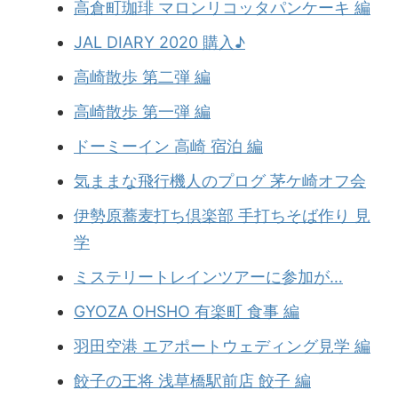
高倉町珈琲 マロンリコッタパンケーキ 編
JAL DIARY 2020 購入♪
高崎散歩 第二弾 編
高崎散歩 第一弾 編
ドーミーイン 高崎 宿泊 編
気ままな飛行機人のプログ 茅ケ崎オフ会
伊勢原蕎麦打ち倶楽部 手打ちそば作り 見
学
ミステリートレインツアーに参加が…
GYOZA OHSHO 有楽町 食事 編
羽田空港 エアポートウェディング見学 編
餃子の王将 浅草橋駅前店 餃子 編