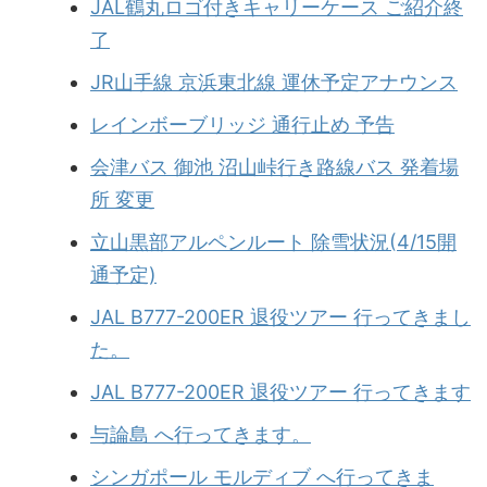
JAL鶴丸ロゴ付きキャリーケース ご紹介終
了
JR山手線 京浜東北線 運休予定アナウンス
レインボーブリッジ 通行止め 予告
会津バス 御池 沼山峠行き路線バス 発着場
所 変更
立山黒部アルペンルート 除雪状況(4/15開
通予定)
JAL B777-200ER 退役ツアー 行ってきまし
た。
JAL B777-200ER 退役ツアー 行ってきます
与論島 へ行ってきます。
シンガポール モルディブ へ行ってきま