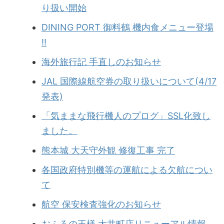
り扱い開始
DINING PORT 御料鶴 機内食メニュー登場
!!
海外旅行記 手直しのお知らせ
JAL 国際線航空券の取り扱いについて(4/17
発表)
「気ままな飛行機人のプログ」SSL化致し
ました。
熊本城 大天守外観 修復工事 完了
各国政府特別機等の運航による欠航につい
て
航空 保安検査強化のお知らせ
おふろの王様 大井町店リニューアル情報