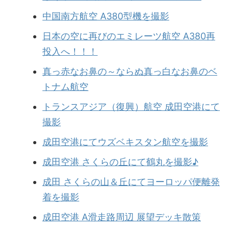
中国南方航空 A380型機を撮影
日本の空に再びのエミレーツ航空 A380再
投入へ！！！
真っ赤なお鼻の～ならぬ真っ白なお鼻のベ
トナム航空
トランスアジア（復興）航空 成田空港にて
撮影
成田空港にてウズベキスタン航空を撮影
成田空港 さくらの丘にて鶴丸を撮影♪
成田 さくらの山＆丘にてヨーロッパ便離発
着を撮影
成田空港 A滑走路周辺 展望デッキ散策