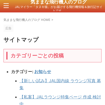
気ままな飛行機人のプログ
JALマイラー「タヌキ猫」がお届けする飛行機情報＆旅行記サイ
トです。
気ままな飛行機人のプログ HOME
>
広告
サイトマップ
カテゴリーごとの投稿
カテゴリー:
お知らせ
【新しい試み】JAL国内線 ラウンジ写真 募
集
【私案】JALラウンジ特集ページ 作成 検討
中