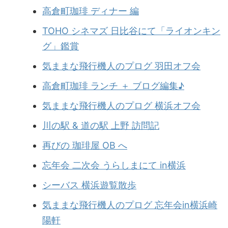
高倉町珈琲 ディナー 編
TOHO シネマズ 日比谷にて「ライオンキン
グ」鑑賞
気ままな飛行機人のプログ 羽田オフ会
高倉町珈琲 ランチ ＋ ブログ編集♪
気ままな飛行機人のプログ 横浜オフ会
川の駅 & 道の駅 上野 訪問記
再びの 珈琲屋 OB へ
忘年会 二次会 うらしまにて in横浜
シーバス 横浜遊覧散歩
気ままな飛行機人のプログ 忘年会in横浜崎
陽軒