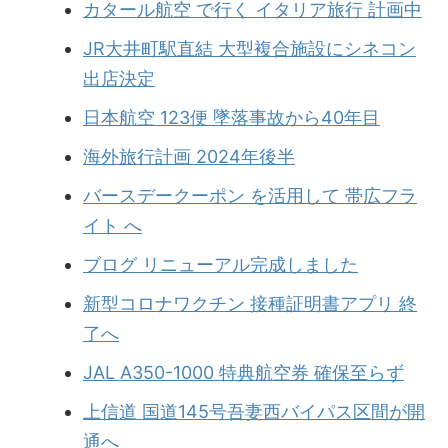
カタール航空 で行く イタリア旅行 計画中
JR大井町駅直結 大型複合施設にシネコン
出店決定
日本航空 123便 墜落事故から40年目
海外旅行計画 2024年後半
バースデークーポン を活用して 帯広フラ
イト へ
ブログ リニューアル完成しました
新型コロナワクチン 接種証明書アプリ 終
了へ
JAL A350-1000 特典航空券 確保至らず
上信道 国道145号吾妻西バイパス区間が開
通へ