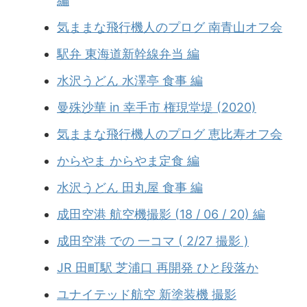
編
気ままな飛行機人のプログ 南青山オフ会
駅弁 東海道新幹線弁当 編
水沢うどん 水澤亭 食事 編
曼殊沙華 in 幸手市 権現堂堤 (2020)
気ままな飛行機人のプログ 恵比寿オフ会
からやま からやま定食 編
水沢うどん 田丸屋 食事 編
成田空港 航空機撮影 (18 / 06 / 20) 編
成田空港 での 一コマ ( 2/27 撮影 )
JR 田町駅 芝浦口 再開発 ひと段落か
ユナイテッド航空 新塗装機 撮影