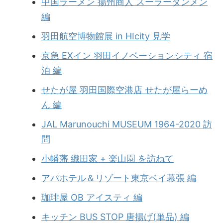
中国ラーメン 揚州商人 スーラータンメン
編
羽田航空博物館展 in HIcity 見学
京急 EXイン 羽田イノベーションシティ 宿
泊 編
せたが屋 羽田国際空港店 せたが屋らーめ
ん 編
JAL Marunouchi MUSEUM 1964-2020 訪
問
小幡藩 織田家 + 楽山園 を訪ねて
アパホテル＆リゾート東京ベイ幕張 編
珈琲屋 OB アイスティ 編
キッチン BUS STOP 唐揚げ(単品) 編