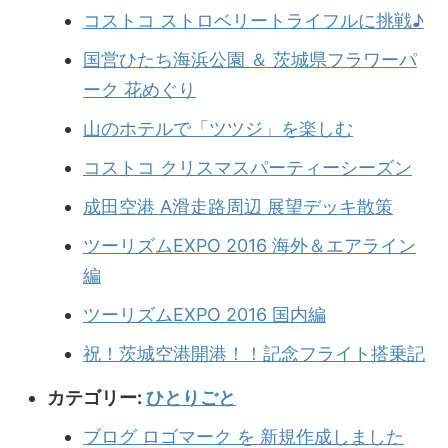
コストコ ストロベリートライフルに挑戦♪
国営ひたち海浜公園 ＆ 茨城県フラワーパ
ーク 花めぐり
山のホテルで「ツツジ」を楽しむ
コストコ クリスマスパーティーシーズン
成田空港 A滑走路周辺 展望デッキ散策
ツーリズムEXPO 2016 海外＆エアライン
編
ツーリズムEXPO 2016 国内編
祝！茨城空港開港！！記念フライト搭乗記
カテゴリー:
ひとりごと
ブログ ロゴマーク を 新規作成しました