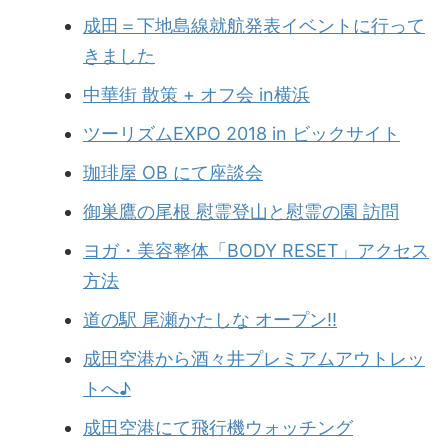
成田＝下地島線就航発表イベントに行って
きました
中華街 散策 + オフ会 in横浜
ツーリズムEXPO 2018 in ビックサイト
珈琲屋 OB にて座談会
御巣鷹の尾根 慰霊登山と慰霊の園 訪問
ヨガ・美容整体「BODY RESET」アクセス
方法
道の駅 尾瀬かたしな オープン!!
成田空港から酒々井プレミアムアウトレッ
トへ♪
成田空港にて飛行機ウォッチング