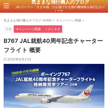
気ままな飛行機人のプログ
JALマイラー「タヌキ猫」がお届けする飛行機情報＆旅行記サイ
トです。
気ままな飛行機人のプログ HOME
>
キャンペーン関連
>
広告
キャンペーン関連
ＪＡＬネタ
B767 JAL就航40周年記念チャーター
フライト 概要
2025年8月21日