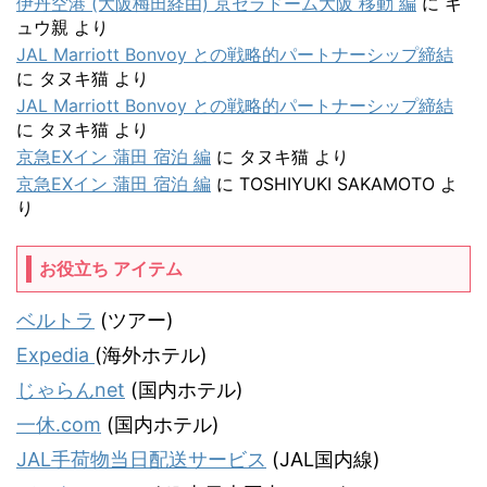
伊丹空港 (大阪梅田経由) 京セラドーム大阪 移動 編
に
キ
ュウ親
より
JAL Marriott Bonvoy との戦略的パートナーシップ締結
に
タヌキ猫
より
JAL Marriott Bonvoy との戦略的パートナーシップ締結
に
タヌキ猫
より
京急EXイン 蒲田 宿泊 編
に
タヌキ猫
より
京急EXイン 蒲田 宿泊 編
に
TOSHIYUKI SAKAMOTO
よ
り
お役立ち アイテム
ベルトラ
(ツアー)
Expedia
(海外ホテル)
じゃらんnet
(国内ホテル)
一休.com
(国内ホテル)
JAL手荷物当日配送サービス
(JAL国内線)