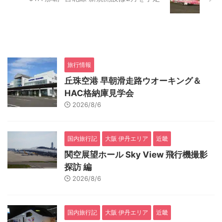
旅行情報
丘珠空港 早朝滑走路ウオーキング＆
HAC格納庫見学会
2026/8/6
国内旅行記
大阪 伊丹エリア
近畿
関空展望ホール Sky View 飛行機撮影
探訪 編
2026/8/6
国内旅行記
大阪 伊丹エリア
近畿