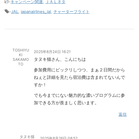
-
キャンペーン関連
,
ＪＡＬネタ
-
JAL
,
japanairlines_jal
,
チャーターフライト
TOSHIYU
2025年8月24日 16:21
KI
タヌキ猫さん、こんにちは
SAKAMO
TO
参加費用にビックリしつつ、まぁ２日間だから
ねぇと詳細を見たら宿泊費は含まれてないんで
すか！
でも今までにない魅力的な濃いプログラムに参
加できる方が羨ましく思います。
返信
タヌキ猫
2025年8月26日 08:52