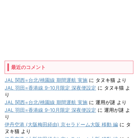
最近のコメント
JAL 関西=台北/桃園線 期間運航 実施
に
タヌキ猫
より
JAL 羽田=香港線 9-10月限定 深夜便設定
に
タヌキ猫
よ
り
JAL 関西=台北/桃園線 期間運航 実施
に
運用が謎
より
JAL 羽田=香港線 9-10月限定 深夜便設定
に
運用が謎
よ
り
伊丹空港 (大阪梅田経由) 京セラドーム大阪 移動 編
に
タ
ヌキ猫
より