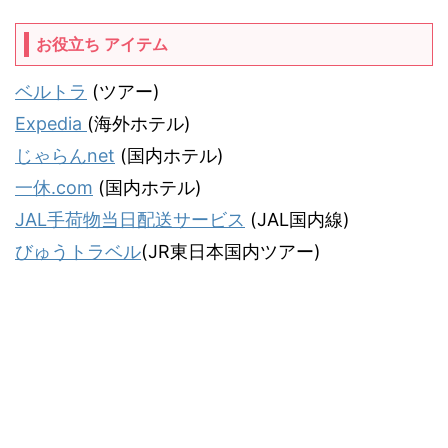
お役立ち アイテム
ベルトラ
(ツアー)
Expedia
(海外ホテル)
じゃらんnet
(国内ホテル)
一休.com
(国内ホテル)
JAL手荷物当日配送サービス
(JAL国内線)
びゅうトラベル
(JR東日本国内ツアー)
気ままな飛行機人のプログ
JALマイラー「タヌキ猫」がお届けする飛行機情報＆旅行記サイトです。
© 2026 気ままな飛行機人のプログ