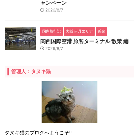
ャンペーン
2026/8/7
国内旅行記
大阪 伊丹エリア
近畿
関西国際空港 旅客ターミナル 散策 編
2026/8/7
管理人：タヌキ猫
タヌキ猫のブログへようこそ!!