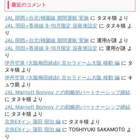
最近のコメント
JAL 関西=台北/桃園線 期間運航 実施
に
タヌキ猫
より
JAL 羽田=香港線 9-10月限定 深夜便設定
に
タヌキ猫
よ
り
JAL 関西=台北/桃園線 期間運航 実施
に
運用が謎
より
JAL 羽田=香港線 9-10月限定 深夜便設定
に
運用が謎
よ
り
伊丹空港 (大阪梅田経由) 京セラドーム大阪 移動 編
に
タ
ヌキ猫
より
伊丹空港 (大阪梅田経由) 京セラドーム大阪 移動 編
に
キ
ュウ親
より
JAL Marriott Bonvoy との戦略的パートナーシップ締結
に
タヌキ猫
より
JAL Marriott Bonvoy との戦略的パートナーシップ締結
に
タヌキ猫
より
京急EXイン 蒲田 宿泊 編
に
タヌキ猫
より
京急EXイン 蒲田 宿泊 編
に
TOSHIYUKI SAKAMOTO
よ
り