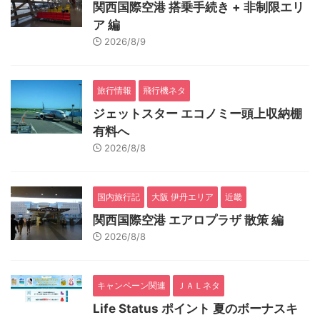
関西国際空港 搭乗手続き + 非制限エリ
ア 編
2026/8/9
旅行情報
飛行機ネタ
ジェットスター エコノミー頭上収納棚
有料へ
2026/8/8
国内旅行記
大阪 伊丹エリア
近畿
関西国際空港 エアロプラザ 散策 編
2026/8/8
キャンペーン関連
ＪＡＬネタ
Life Status ポイント 夏のボーナスキ