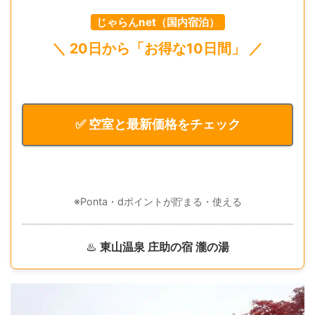
じゃらんnet（国内宿泊）
＼ 20日から「お得な10日間」 ／
✅ 空室と最新価格をチェック
※Ponta・dポイントが貯まる・使える
♨️
東山温泉 庄助の宿 瀧の湯