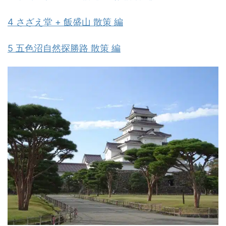
4 さざえ堂 + 飯盛山 散策 編
5 五色沼自然探勝路 散策 編