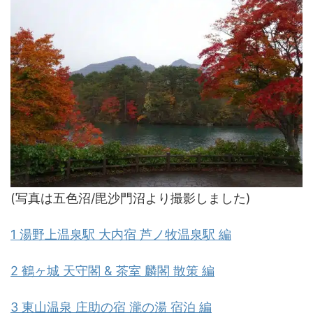
(写真は五色沼/毘沙門沼より撮影しました)
1 湯野上温泉駅 大内宿 芦ノ牧温泉駅 編
2 鶴ヶ城 天守閣 & 茶室 麟閣 散策 編
3 東山温泉 庄助の宿 瀧の湯 宿泊 編