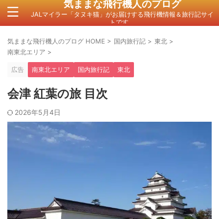
気ままな飛行機人のプログ
JALマイラー「タヌキ猫」がお届けする飛行機情報＆旅行記サイ
トです。
気ままな飛行機人のプログ HOME
>
国内旅行記
>
東北
>
南東北エリア
>
広告
南東北エリア
国内旅行記
東北
会津 紅葉の旅 目次
2026年5月4日