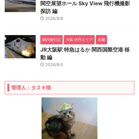
関空展望ホール Sky View 飛行機撮影
探訪 編
2026/8/6
国内旅行記
大阪 伊丹エリア
近畿
JR大阪駅 特急はるか 関西国際空港 移
動 編
2026/8/5
管理人：タヌキ猫