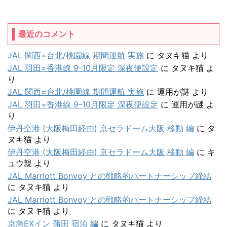
最近のコメント
JAL 関西=台北/桃園線 期間運航 実施
に
タヌキ猫
より
JAL 羽田=香港線 9-10月限定 深夜便設定
に
タヌキ猫
よ
り
JAL 関西=台北/桃園線 期間運航 実施
に
運用が謎
より
JAL 羽田=香港線 9-10月限定 深夜便設定
に
運用が謎
よ
り
伊丹空港 (大阪梅田経由) 京セラドーム大阪 移動 編
に
タ
ヌキ猫
より
伊丹空港 (大阪梅田経由) 京セラドーム大阪 移動 編
に
キ
ュウ親
より
JAL Marriott Bonvoy との戦略的パートナーシップ締結
に
タヌキ猫
より
JAL Marriott Bonvoy との戦略的パートナーシップ締結
に
タヌキ猫
より
京急EXイン 蒲田 宿泊 編
に
タヌキ猫
より