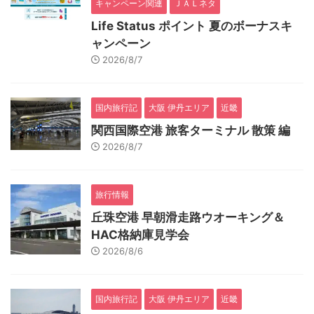
キャンペーン関連
ＪＡＬネタ
Life Status ポイント 夏のボーナスキ
ャンペーン
2026/8/7
国内旅行記
大阪 伊丹エリア
近畿
関西国際空港 旅客ターミナル 散策 編
2026/8/7
旅行情報
丘珠空港 早朝滑走路ウオーキング＆
HAC格納庫見学会
2026/8/6
国内旅行記
大阪 伊丹エリア
近畿