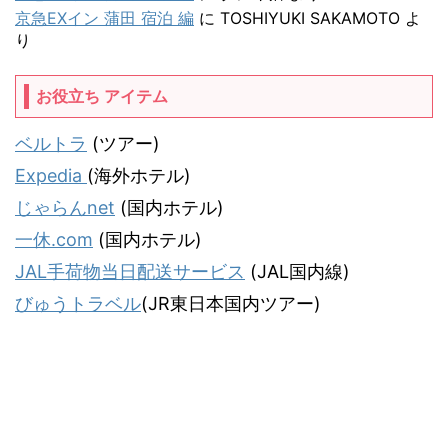
京急EXイン 蒲田 宿泊 編
に
TOSHIYUKI SAKAMOTO
よ
り
お役立ち アイテム
ベルトラ
(ツアー)
Expedia
(海外ホテル)
じゃらんnet
(国内ホテル)
一休.com
(国内ホテル)
JAL手荷物当日配送サービス
(JAL国内線)
びゅうトラベル
(JR東日本国内ツアー)
気ままな飛行機人のプログ