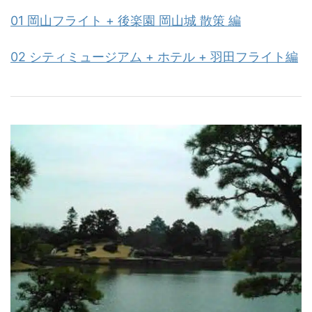
01 岡山フライト + 後楽園 岡山城 散策 編
02 シティミュージアム + ホテル + 羽田フライト編