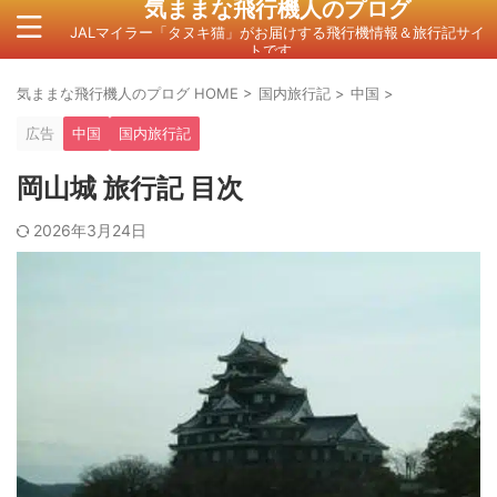
気ままな飛行機人のプログ
JALマイラー「タヌキ猫」がお届けする飛行機情報＆旅行記サイ
トです。
気ままな飛行機人のプログ HOME
>
国内旅行記
>
中国
>
広告
中国
国内旅行記
岡山城 旅行記 目次
2026年3月24日