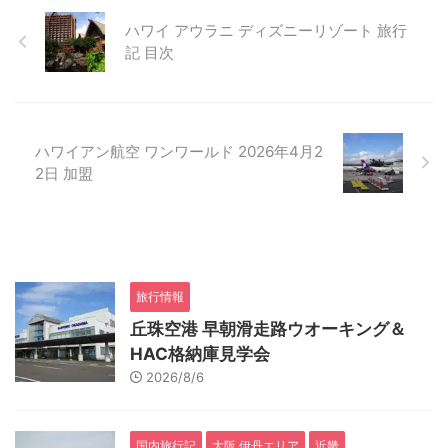
ハワイ アウラニ ディズニーリゾート 旅行
記 目次
ハワイアン航空 ワンワールド 2026年4月2
2日 加盟
旅行情報
丘珠空港 早朝滑走路ウオーキング＆
HAC格納庫見学会
2026/8/6
国内旅行記
大阪 伊丹エリア
近畿