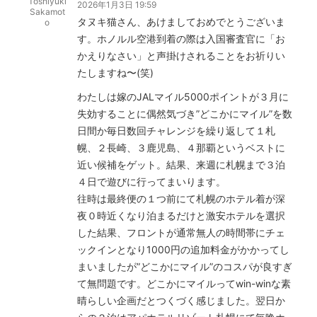
Toshiyuki
2026年1月3日 19:59
Sakamot
タヌキ猫さん、あけましておめでとうございま
o
す。ホノルル空港到着の際は入国審査官に「お
かえりなさい」と声掛けされることをお祈りい
たしますね〜(笑)
わたしは嫁のJALマイル5000ポイントが３月に
失効することに偶然気づき”どこかにマイル”を数
日間か毎日数回チャレンジを繰り返して１札
幌、２長崎、３鹿児島、４那覇というベストに
近い候補をゲット。結果、来週に札幌まで３泊
４日で遊びに行ってまいります。
往時は最終便の１つ前にて札幌のホテル着が深
夜０時近くなり泊まるだけと激安ホテルを選択
した結果、フロントが通常無人の時間帯にチェ
ックインとなり1000円の追加料金がかかってし
まいましたが”どこかにマイル”のコスパが良すぎ
て無問題です。どこかにマイルってwin-winな素
晴らしい企画だとつくづく感じました。翌日か