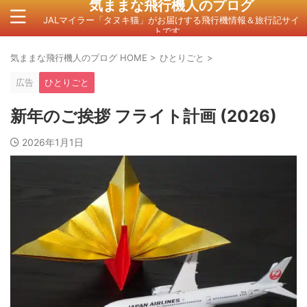
気ままな飛行機人のプログ
JALマイラー「タヌキ猫」がお届けする飛行機情報＆旅行記サイ
トです。
気ままな飛行機人のプログ HOME
>
ひとりごと
>
広告
ひとりごと
新年のご挨拶 フライト計画 (2026)
2026年1月1日