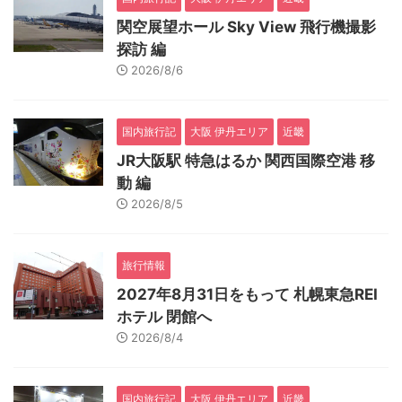
関空展望ホール Sky View 飛行機撮影
探訪 編
2026/8/6
国内旅行記
大阪 伊丹エリア
近畿
JR大阪駅 特急はるか 関西国際空港 移
動 編
2026/8/5
旅行情報
2027年8月31日をもって 札幌東急REI
ホテル 閉館へ
2026/8/4
国内旅行記
大阪 伊丹エリア
近畿