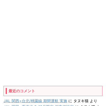
最近のコメント
JAL 関西=台北/桃園線 期間運航 実施
に
タヌキ猫
より