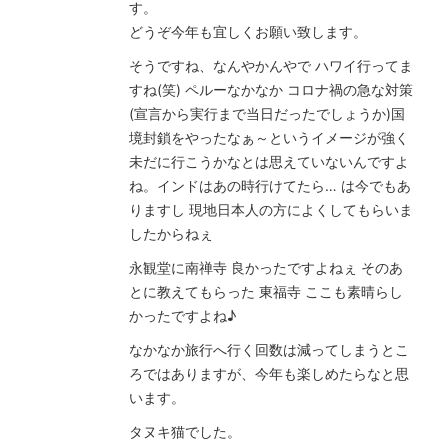
す。
どうぞ今年も宜しくお願い致します。
そうですね、なんやかんやで ハワイ行ってま
すね(笑) ペルーなかなか コロナ禍の急な対策
(宣言から実行まで当日だったでしょうか)国
境封鎖をやったなぁ～というイメージが強く
未だに行こうかなとは思えていないんですよ
ね。インドはあの時行けてたら… は今でもあ
りますし 現地日本人の方によくしてもらいま
したからねぇ
永観堂に南禅寺 良かったですよねぇ そのあ
とに教えてもらった 東福寺 ここも素晴らし
かったですよね♪
なかなか旅行へ行く回数は減ってしまうとこ
ろではありますが、今年も楽しめたらなと思
います。
タヌキ猫でした。