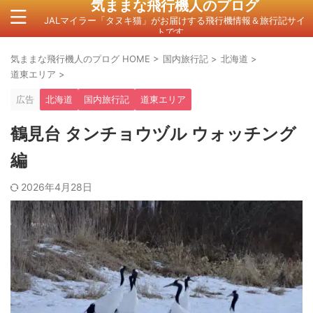
気ままな飛行機人のプログ
JALマイラー「タヌキ猫」がお届けする飛行機情報＆旅行記サイ
トです。
気ままな飛行機人のプログ HOME
>
国内旅行記
>
北海道
>
道東エリア
>
広告
北海道
国内旅行記
道東エリア
鶴見台 タンチョウヅル ウォッチング
編
2026年4月28日