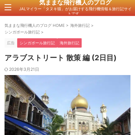
気ままな飛行機人のプログ
JALマイラー「タヌキ猫」がお届けする飛行機情報＆旅行記サイ
トです。
気ままな飛行機人のプログ HOME
>
海外旅行記
>
シンガポール旅行記
>
広告
シンガポール旅行記
海外旅行記
アラブストリート 散策 編 (2日目)
2026年3月21日