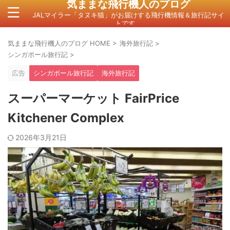
気ままな飛行機人のプログ
JALマイラー「タヌキ猫」がお届けする飛行機情報＆旅行記サイ
トです。
気ままな飛行機人のプログ HOME
>
海外旅行記
>
シンガポール旅行記
>
広告
シンガポール旅行記
海外旅行記
スーパーマーケット FairPrice
Kitchener Complex
2026年3月21日