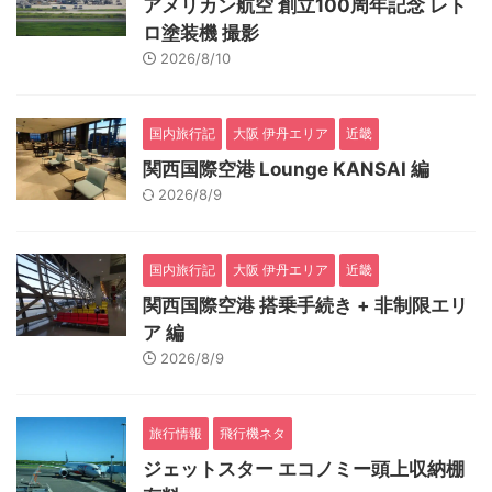
アメリカン航空 創立100周年記念 レト
ロ塗装機 撮影
2026/8/10
国内旅行記
大阪 伊丹エリア
近畿
関西国際空港 Lounge KANSAI 編
2026/8/9
国内旅行記
大阪 伊丹エリア
近畿
関西国際空港 搭乗手続き + 非制限エリ
ア 編
2026/8/9
旅行情報
飛行機ネタ
ジェットスター エコノミー頭上収納棚