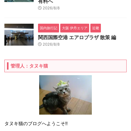
有料へ
2026/8/8
国内旅行記
大阪 伊丹エリア
近畿
関西国際空港 エアロプラザ 散策 編
2026/8/8
管理人：タヌキ猫
タヌキ猫のブログへようこそ!!