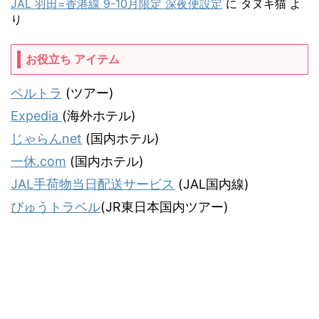
JAL 羽田=香港線 9-10月限定 深夜便設定
に
タヌキ猫
よ
り
お役立ち アイテム
ベルトラ
(ツアー)
Expedia
(海外ホテル)
じゃらんnet
(国内ホテル)
一休.com
(国内ホテル)
JAL手荷物当日配送サービス
(JAL国内線)
びゅうトラベル
(JR東日本国内ツアー)
気ままな飛行機人のプログ
JALマイラー「タヌキ猫」がお届けする飛行機情報＆旅行記サイトです。