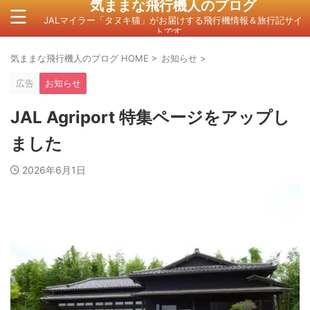
気ままな飛行機人のプログ
JALマイラー「タヌキ猫」がお届けする飛行機情報＆旅行記サイ
トです。
気ままな飛行機人のプログ HOME
>
お知らせ
>
広告
お知らせ
JAL Agriport 特集ページをアップし
ました
2026年6月1日