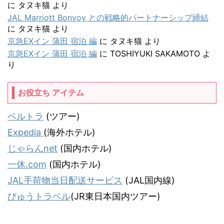
に
タヌキ猫
より
JAL Marriott Bonvoy との戦略的パートナーシップ締結
に
タヌキ猫
より
京急EXイン 蒲田 宿泊 編
に
タヌキ猫
より
京急EXイン 蒲田 宿泊 編
に
TOSHIYUKI SAKAMOTO
よ
り
お役立ち アイテム
ベルトラ
(ツアー)
Expedia
(海外ホテル)
じゃらんnet
(国内ホテル)
一休.com
(国内ホテル)
JAL手荷物当日配送サービス
(JAL国内線)
びゅうトラベル
(JR東日本国内ツアー)