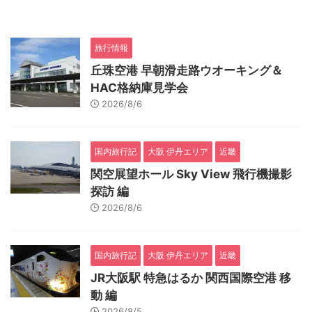
旅行情報
丘珠空港 早朝滑走路ウオーキング＆
HAC格納庫見学会
2026/8/6
国内旅行記
大阪 伊丹エリア
近畿
関空展望ホール Sky View 飛行機撮影
探訪 編
2026/8/6
国内旅行記
大阪 伊丹エリア
近畿
JR大阪駅 特急はるか 関西国際空港 移
動 編
2026/8/5