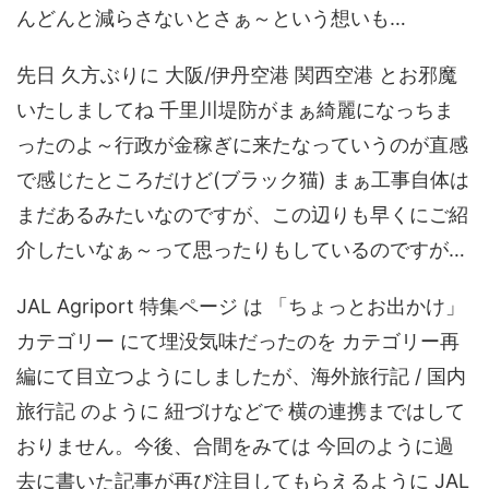
んどんと減らさないとさぁ～という想いも…
先日 久方ぶりに 大阪/伊丹空港 関西空港 とお邪魔
いたしましてね 千里川堤防がまぁ綺麗になっちま
ったのよ～行政が金稼ぎに来たなっていうのが直感
で感じたところだけど(ブラック猫) まぁ工事自体は
まだあるみたいなのですが、この辺りも早くにご紹
介したいなぁ～って思ったりもしているのですが…
JAL Agriport 特集ページ は 「ちょっとお出かけ」
カテゴリー にて埋没気味だったのを カテゴリー再
編にて目立つようにしましたが、海外旅行記 / 国内
旅行記 のように 紐づけなどで 横の連携まではして
おりません。今後、合間をみては 今回のように過
去に書いた記事が再び注目してもらえるように JAL