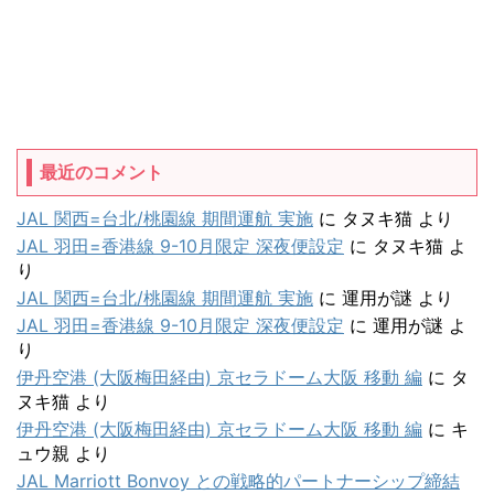
最近のコメント
JAL 関西=台北/桃園線 期間運航 実施
に
タヌキ猫
より
JAL 羽田=香港線 9-10月限定 深夜便設定
に
タヌキ猫
よ
り
JAL 関西=台北/桃園線 期間運航 実施
に
運用が謎
より
JAL 羽田=香港線 9-10月限定 深夜便設定
に
運用が謎
よ
り
伊丹空港 (大阪梅田経由) 京セラドーム大阪 移動 編
に
タ
ヌキ猫
より
伊丹空港 (大阪梅田経由) 京セラドーム大阪 移動 編
に
キ
ュウ親
より
JAL Marriott Bonvoy との戦略的パートナーシップ締結