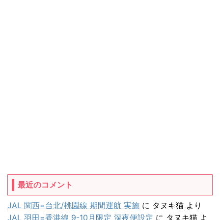
最近のコメント
JAL 関西=台北/桃園線 期間運航 実施
に
タヌキ猫
より
JAL 羽田=香港線 9-10月限定 深夜便設定
に
タヌキ猫
よ