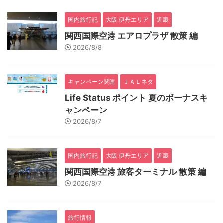
国内旅行記
大阪 伊丹エリア
近畿
関西国際空港 エアロプラザ 散策 編
2026/8/8
キャンペーン関連
ＪＡＬネタ
Life Status ポイント 夏のボーナスキ
ャンペーン
2026/8/7
国内旅行記
大阪 伊丹エリア
近畿
関西国際空港 旅客ターミナル 散策 編
2026/8/7
旅行情報