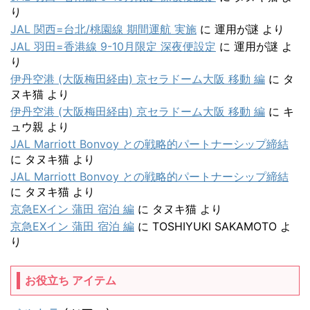
り
JAL 関西=台北/桃園線 期間運航 実施
に
運用が謎
より
JAL 羽田=香港線 9-10月限定 深夜便設定
に
運用が謎
よ
り
伊丹空港 (大阪梅田経由) 京セラドーム大阪 移動 編
に
タ
ヌキ猫
より
伊丹空港 (大阪梅田経由) 京セラドーム大阪 移動 編
に
キ
ュウ親
より
JAL Marriott Bonvoy との戦略的パートナーシップ締結
に
タヌキ猫
より
JAL Marriott Bonvoy との戦略的パートナーシップ締結
に
タヌキ猫
より
京急EXイン 蒲田 宿泊 編
に
タヌキ猫
より
京急EXイン 蒲田 宿泊 編
に
TOSHIYUKI SAKAMOTO
よ
り
お役立ち アイテム