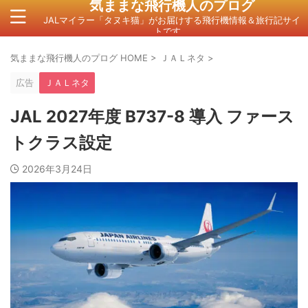
気ままな飛行機人のプログ
JALマイラー「タヌキ猫」がお届けする飛行機情報＆旅行記サイ
トです。
気ままな飛行機人のプログ HOME
>
ＪＡＬネタ
>
広告
ＪＡＬネタ
JAL 2027年度 B737-8 導入 ファース
トクラス設定
2026年3月24日