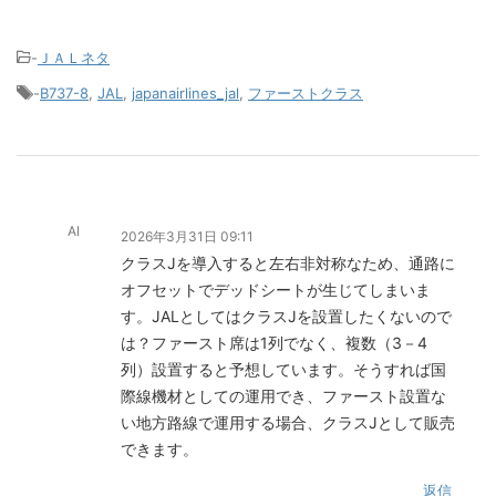
-
ＪＡＬネタ
-
B737-8
,
JAL
,
japanairlines_jal
,
ファーストクラス
AI
2026年3月31日 09:11
クラスJを導入すると左右非対称なため、通路に
オフセットでデッドシートが生じてしまいま
す。JALとしてはクラスJを設置したくないので
は？ファースト席は1列でなく、複数（3－4
列）設置すると予想しています。そうすれば国
際線機材としての運用でき、ファースト設置な
い地方路線で運用する場合、クラスJとして販売
できます。
返信