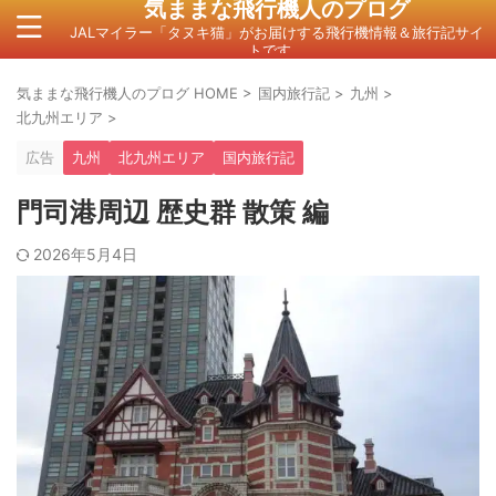
気ままな飛行機人のプログ
JALマイラー「タヌキ猫」がお届けする飛行機情報＆旅行記サイ
トです。
気ままな飛行機人のプログ HOME
>
国内旅行記
>
九州
>
北九州エリア
>
広告
九州
北九州エリア
国内旅行記
門司港周辺 歴史群 散策 編
2026年5月4日