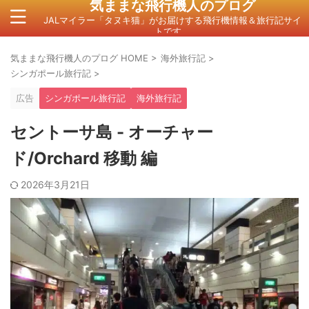
気ままな飛行機人のプログ
JALマイラー「タヌキ猫」がお届けする飛行機情報＆旅行記サイ
トです。
気ままな飛行機人のプログ HOME
>
海外旅行記
>
シンガポール旅行記
>
広告
シンガポール旅行記
海外旅行記
セントーサ島 - オーチャー
ド/Orchard 移動 編
2026年3月21日