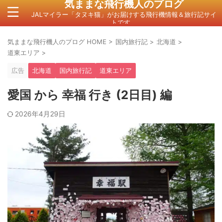
気ままな飛行機人のプログ
JALマイラー「タヌキ猫」がお届けする飛行機情報＆旅行記サイ
トです。
気ままな飛行機人のプログ HOME
>
国内旅行記
>
北海道
>
道東エリア
>
広告
北海道
国内旅行記
道東エリア
愛国 から 幸福 行き (2日目) 編
2026年4月29日