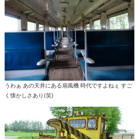
うわぁ あの天井にある扇風機 時代ですよねぇ すご
く懐かしさあり(笑)