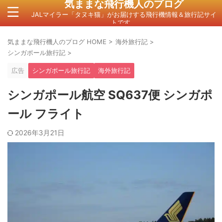
気ままな飛行機人のプログ
JALマイラー「タヌキ猫」がお届けする飛行機情報＆旅行記サイ
トです。
気ままな飛行機人のプログ HOME
>
海外旅行記
>
シンガポール旅行記
>
広告
シンガポール旅行記
海外旅行記
シンガポール航空 SQ637便 シンガポ
ール フライト
2026年3月21日