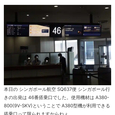
本日の シンガポール航空 SQ637便 シンガポール行
きの出発は 46番搭乗口でした。使用機材は A380-
800(9V-SKV)ということで A380型機が利用できる
搭乗口って限られますからねぇ