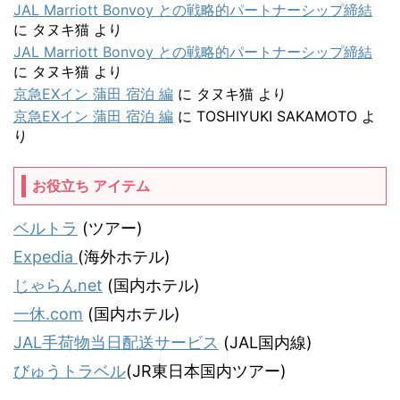
JAL Marriott Bonvoy との戦略的パートナーシップ締結
に
タヌキ猫
より
JAL Marriott Bonvoy との戦略的パートナーシップ締結
に
タヌキ猫
より
京急EXイン 蒲田 宿泊 編
に
タヌキ猫
より
京急EXイン 蒲田 宿泊 編
に
TOSHIYUKI SAKAMOTO
よ
り
お役立ち アイテム
ベルトラ
(ツアー)
Expedia
(海外ホテル)
じゃらんnet
(国内ホテル)
一休.com
(国内ホテル)
JAL手荷物当日配送サービス
(JAL国内線)
びゅうトラベル
(JR東日本国内ツアー)