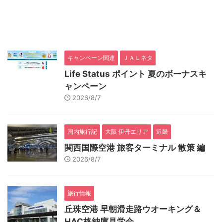
キャンペーン関連
ＪＡＬネタ
Life Status ポイント 夏のボーナスキ
ャンペーン
2026/8/7
国内旅行記
大阪 伊丹エリア
近畿
関西国際空港 旅客ターミナル 散策 編
2026/8/7
旅行情報
丘珠空港 早朝滑走路ウオーキング＆
HAC格納庫見学会