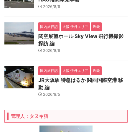
2026/8/6
国内旅行記
大阪 伊丹エリア
近畿
関空展望ホール Sky View 飛行機撮影
探訪 編
2026/8/6
国内旅行記
大阪 伊丹エリア
近畿
JR大阪駅 特急はるか 関西国際空港 移
動 編
2026/8/5
管理人：タヌキ猫