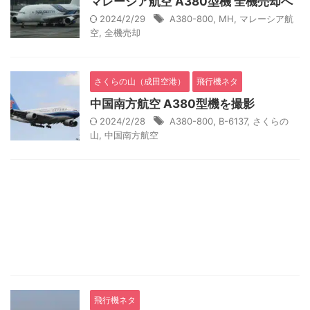
マレーシア航空 A380型機 全機売却へ
2024/2/29
A380-800
,
MH
,
マレーシア航
空
,
全機売却
さくらの山（成田空港）
飛行機ネタ
中国南方航空 A380型機を撮影
2024/2/28
A380-800
,
B-6137
,
さくらの
山
,
中国南方航空
飛行機ネタ