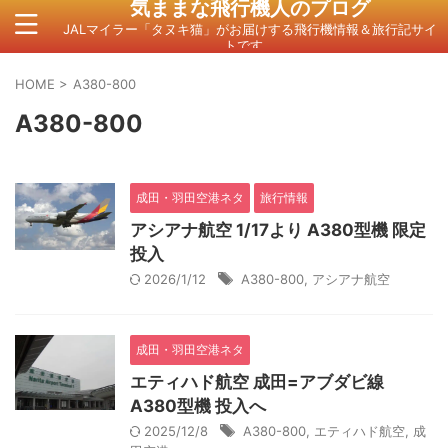
気ままな飛行機人のプログ
JALマイラー「タヌキ猫」がお届けする飛行機情報＆旅行記サイ
トです。
HOME
>
A380-800
A380-800
成田・羽田空港ネタ
旅行情報
アシアナ航空 1/17より A380型機 限定
投入
2026/1/12
A380-800
,
アシアナ航空
成田・羽田空港ネタ
エティハド航空 成田=アブダビ線
A380型機 投入へ
2025/12/8
A380-800
,
エティハド航空
,
成