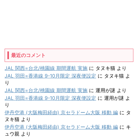
最近のコメント
JAL 関西=台北/桃園線 期間運航 実施
に
タヌキ猫
より
JAL 羽田=香港線 9-10月限定 深夜便設定
に
タヌキ猫
よ
り
JAL 関西=台北/桃園線 期間運航 実施
に
運用が謎
より
JAL 羽田=香港線 9-10月限定 深夜便設定
に
運用が謎
よ
り
伊丹空港 (大阪梅田経由) 京セラドーム大阪 移動 編
に
タ
ヌキ猫
より
伊丹空港 (大阪梅田経由) 京セラドーム大阪 移動 編
に
キ
ュウ親
より