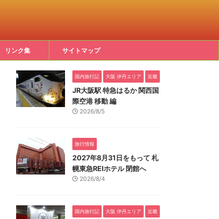
リンク集
サイトマップ
国内旅行記
大阪 伊丹エリア
近畿
JR大阪駅 特急はるか 関西国
際空港 移動 編
2026/8/5
旅行情報
2027年8月31日をもって 札
幌東急REIホテル 閉館へ
2026/8/4
国内旅行記
大阪 伊丹エリア
近畿