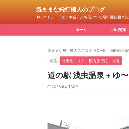
気ままな飛行機人のプログ
JALマイラー「タヌキ猫」がお届けする飛行機情報＆
ホーム
JAL関連
気ままな飛行機人のプログ HOME
>
国内旅行記
広告
北東北エリア
国内旅行記
東北
道の駅 浅虫温泉 + ゆ〜
2026年4月30日