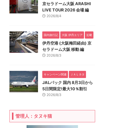
京セラドーム大阪 ARASHI
LIVE TOUR 2026 会場 編
2026/8/4
国内旅行記
大阪 伊丹エリア
近畿
伊丹空港 (大阪梅田経由) 京
セラドーム大阪 移動 編
2026/8/3
キャンペーン関連
ＪＡＬネタ
JALパック 国内 8月3日から
5日間限定!最大10％割引
2026/8/3
管理人：タヌキ猫