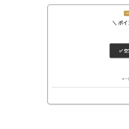
＼ ポ
✅ 
※一