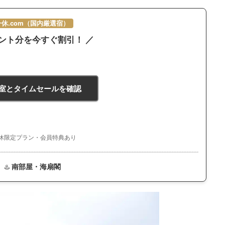
一休.com（国内厳選宿）
イント分を今すぐ割引！ ／
空室とタイムセールを確認
休限定プラン・会員特典あり
♨️
南部屋・海扇閣