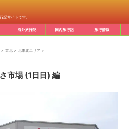
旅行記サイトです。
海外旅行記
国内旅行記
旅行情報
>
東北
>
北東北エリア
>
さ市場 (1日目) 編