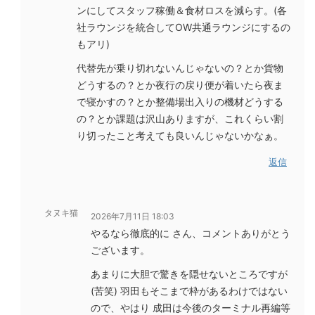
ンにしてスタッフ稼働＆食材ロスを減らす。(各
社ラウンジを統合してOW共通ラウンジにするの
もアリ)
代替先が乗り切れないんじゃないの？とか貨物
どうするの？とか夜行の戻り便が着いたら夜ま
で寝かすの？とか整備場出入りの機材どうする
の？とか課題は沢山ありますが、これくらい割
り切ったこと考えても良いんじゃないかなぁ。
返信
タヌキ猫
2026年7月11日 18:03
やるなら徹底的に さん、コメントありがとう
ございます。
あまりに大胆で驚きを隠せないところですが
(苦笑) 羽田もそこまで枠があるわけではない
ので、やはり 成田は今後のターミナル再編等