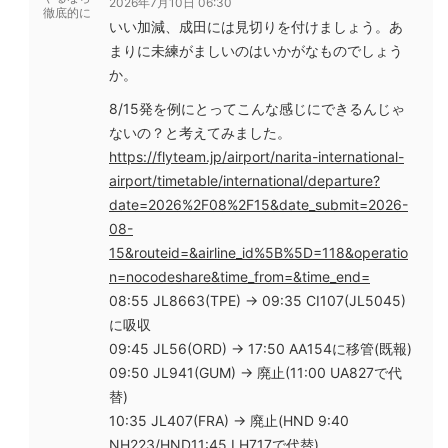
2026年7月10日 06:30
徹底的に
いい加減、成田には見切りを付けましょう。あ
まりに未練がましいのはいかがなものでしょう
か。
8/15発を例にとってこんな感じにできるんじゃ
ないの？と考えてみました。
https://flyteam.jp/airport/narita-international-
airport/timetable/international/departure?
date=2026%2F08%2F15&date_submit=2026-
08-
15&routeid=&airline_id%5B%5D=118&operatio
n=nocodeshare&time_from=&time_end=
08:55 JL8663(TPE) → 09:35 CI107(JL5045)
に吸収
09:45 JL56(ORD) → 17:50 AA154に移管(既報)
09:50 JL941(GUM) → 廃止(11:00 UA827で代
替)
10:35 JL407(FRA) → 廃止(HND 9:40
NH223/HND11:45 LH717で代替)