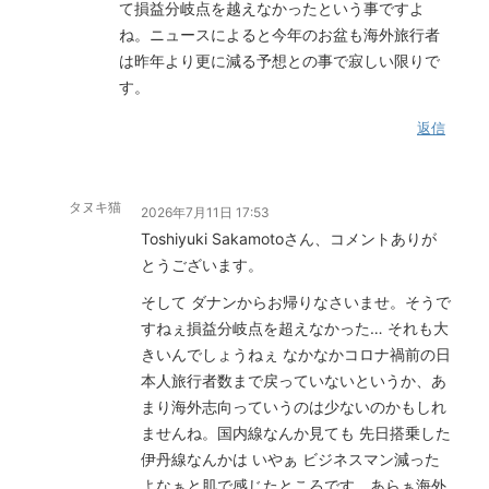
て損益分岐点を越えなかったという事ですよ
ね。ニュースによると今年のお盆も海外旅行者
は昨年より更に減る予想との事で寂しい限りで
す。
返信
タヌキ猫
2026年7月11日 17:53
Toshiyuki Sakamotoさん、コメントありが
とうございます。
そして ダナンからお帰りなさいませ。そうで
すねぇ損益分岐点を超えなかった… それも大
きいんでしょうねぇ なかなかコロナ禍前の日
本人旅行者数まで戻っていないというか、あ
まり海外志向っていうのは少ないのかもしれ
ませんね。国内線なんか見ても 先日搭乗した
伊丹線なんかは いやぁ ビジネスマン減った
よなぁと肌で感じたところです。あらぁ海外