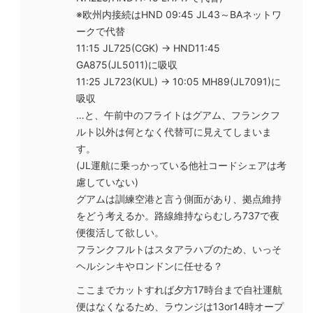
※欧州内接続はHND 09:45 JL43～BAネットワ
ークで代替
11:15 JL725(CGK) → HND11:45
GA875(JL5011)に吸収
11:25 JL723(KUL) → 10:05 MH89(JL7091)に
吸収
…と、午前中のフライトはグアム、フランクフ
ルト以外は何となく代替可に見えてしまいま
す。
(JL運航に乗っかっている他社コードシェアは考
慮していない)
グアムは訓練空港と言う側面があり、拠点維持
をどう考えるか。路線維持ならむしろ737で夜
便復活して欲しい。
フランクフルトはスタアラハブのため、いっそ
ヘルシンキやロンドンに任せる？
ここまでカットすれば夕方17時台まで自社運航
便はなくなるため、ラウンジは13or14時オープ