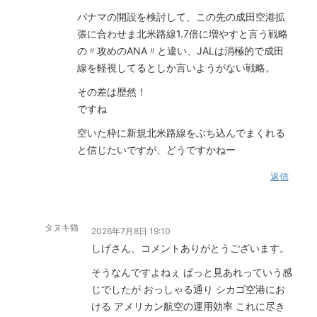
パナマの開設を検討して、この先の成田空港拡
張に合わせま北米路線1.7倍に増やすと言う戦略
の〃攻めのANA〃と違い、JALは消極的で成田
線を軽視してるとしか言いようがない戦略。
その差は歴然！
ですね
空いた枠に新規北米路線をぶち込んでまくれる
と信じたいですが、どうですかねー
返信
タヌキ猫
2026年7月8日 19:10
しげさん、コメントありがとうございます。
そうなんですよねぇ ぱっと見あれっていう感
じでしたが おっしゃる通り シカゴ空港にお
ける アメリカン航空の運用効率 これに尽き