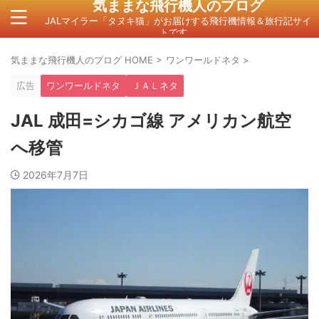
気ままな飛行機人のプログ
JALマイラー「タヌキ猫」がお届けする飛行機情報＆旅行記サイ
トです。
気ままな飛行機人のプログ HOME
>
ワンワールドネタ
>
広告
ワンワールドネタ
ＪＡＬネタ
JAL 成田=シカゴ線 アメリカン航空
へ移管
2026年7月7日