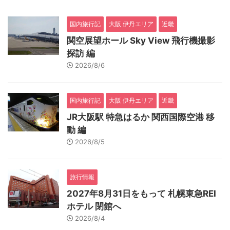
国内旅行記
大阪 伊丹エリア
近畿
関空展望ホール Sky View 飛行機撮影
探訪 編
2026/8/6
国内旅行記
大阪 伊丹エリア
近畿
JR大阪駅 特急はるか 関西国際空港 移
動 編
2026/8/5
旅行情報
2027年8月31日をもって 札幌東急REI
ホテル 閉館へ
2026/8/4