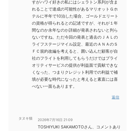
すがハワイ好きの私にはシェラトン系列が含ま
れることで達成の可能性があるマリオットＧホ
テルに半年で10泊した場合、ゴールドエリート
の資格が得られるとの記述ですが、それが１年
間なのか永年なのか詳細が発表されないと判ら
ないですね。ただ今回の発表と過去のＪＡＬの
ライフステージマイル設定、最近のＡＮＡのＳ
ＦＣ規約改編を考えると、囲い込んだ顧客が自
社のフライトを利用してもらうだけではプライ
オリティサービスの提供が利益面で貢献できな
くなった、つまりクレジット利用での利益で補
填が必要な時代になったと考えると素直には喜
べない一面もあります。
返信
タヌキ猫
2026年7月16日 21:09
TOSHIYUKI SAKAMOTOさん、コメントあり