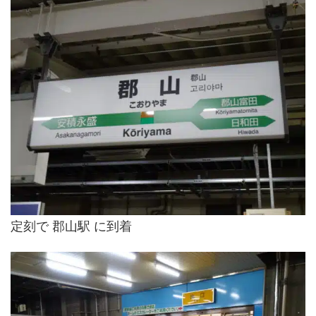
定刻で 郡山駅 に到着