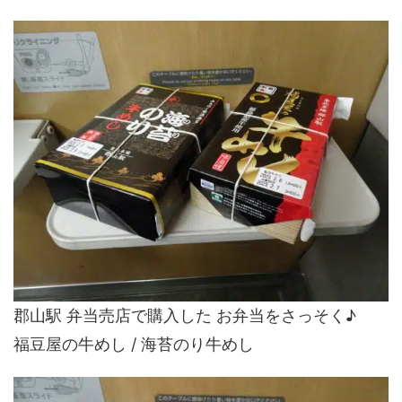
郡山駅 弁当売店で購入した お弁当をさっそく♪
福豆屋の牛めし / 海苔のり牛めし