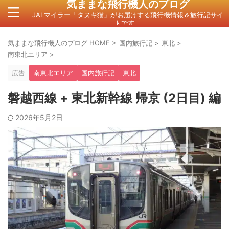
気ままな飛行機人のプログ
JALマイラー「タヌキ猫」がお届けする飛行機情報＆旅行記サイ
トです。
気ままな飛行機人のプログ HOME
>
国内旅行記
>
東北
>
南東北エリア
>
広告
南東北エリア
国内旅行記
東北
磐越西線 + 東北新幹線 帰京 (2日目) 編
2026年5月2日