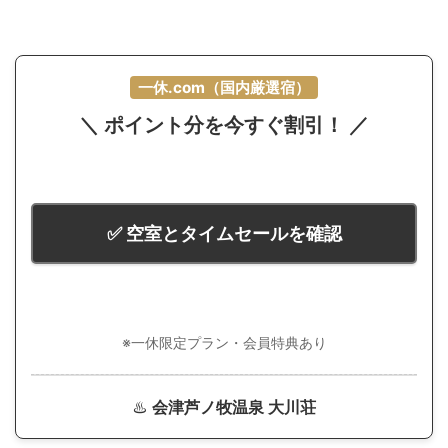
一休.com（国内厳選宿）
＼ ポイント分を今すぐ割引！ ／
✅ 空室とタイムセールを確認
※一休限定プラン・会員特典あり
♨️
会津芦ノ牧温泉 大川荘