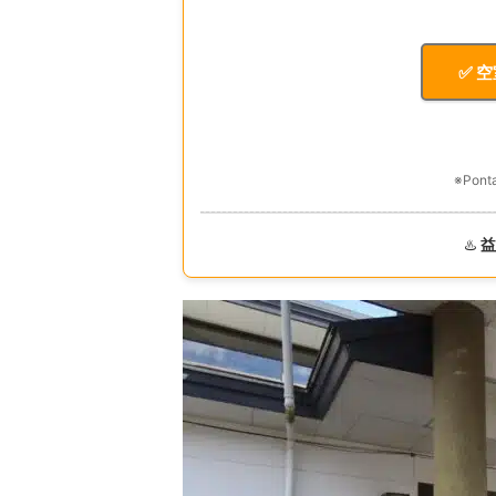
✅ 
※Po
♨️
益