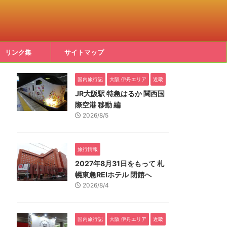
リンク集
サイトマップ
国内旅行記
大阪 伊丹エリア
近畿
JR大阪駅 特急はるか 関西国
際空港 移動 編
2026/8/5
旅行情報
2027年8月31日をもって 札
幌東急REIホテル 閉館へ
2026/8/4
国内旅行記
大阪 伊丹エリア
近畿