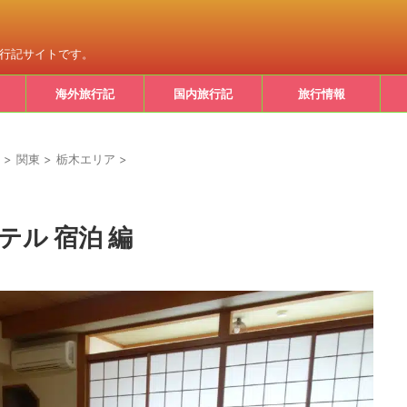
旅行記サイトです。
海外旅行記
国内旅行記
旅行情報
>
関東
>
栃木エリア
>
テル 宿泊 編