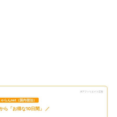
#アフィリエイト広告
じゃらんnet（国内宿泊）
日から「お得な10日間」 ／