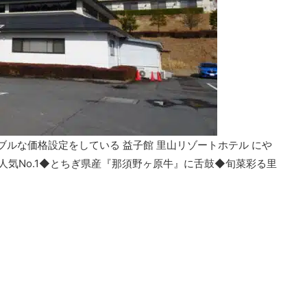
ブルな価格設定をしている 益子館 里山リゾートホテル にや
館人気No.1◆とちぎ県産『那須野ヶ原牛』に舌鼓◆旬菜彩る里