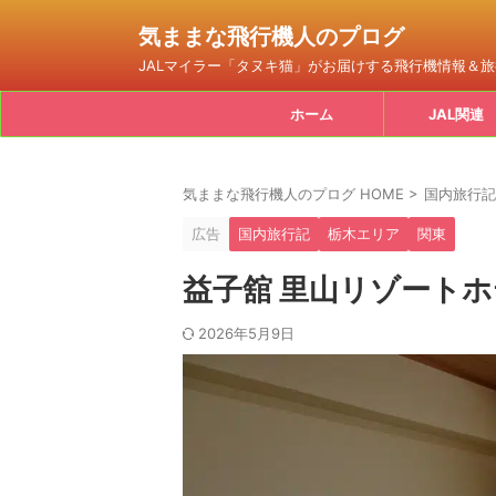
気ままな飛行機人のプログ
JALマイラー「タヌキ猫」がお届けする飛行機情報＆
ホーム
JAL関連
気ままな飛行機人のプログ HOME
>
国内旅行記
広告
国内旅行記
栃木エリア
関東
益子舘 里山リゾートホ
2026年5月9日