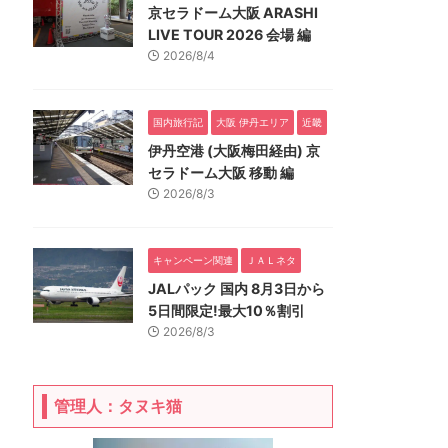
京セラドーム大阪 ARASHI
LIVE TOUR 2026 会場 編
2026/8/4
国内旅行記
大阪 伊丹エリア
近畿
伊丹空港 (大阪梅田経由) 京
セラドーム大阪 移動 編
2026/8/3
キャンペーン関連
ＪＡＬネタ
JALパック 国内 8月3日から
5日間限定!最大10％割引
2026/8/3
管理人：タヌキ猫