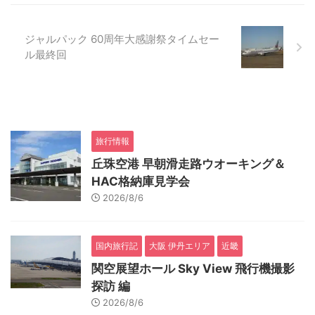
ジャルパック 60周年大感謝祭タイムセー
ル最終回
旅行情報
丘珠空港 早朝滑走路ウオーキング＆
HAC格納庫見学会
2026/8/6
国内旅行記
大阪 伊丹エリア
近畿
関空展望ホール Sky View 飛行機撮影
探訪 編
2026/8/6