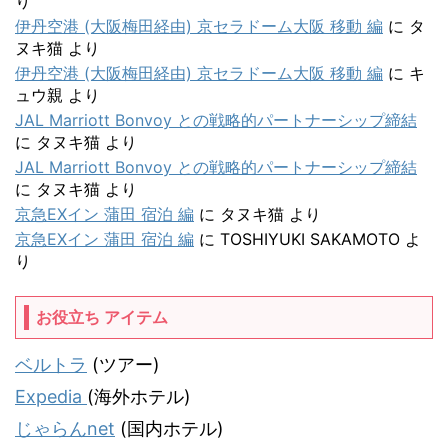
り
伊丹空港 (大阪梅田経由) 京セラドーム大阪 移動 編
に
タ
ヌキ猫
より
伊丹空港 (大阪梅田経由) 京セラドーム大阪 移動 編
に
キ
ュウ親
より
JAL Marriott Bonvoy との戦略的パートナーシップ締結
に
タヌキ猫
より
JAL Marriott Bonvoy との戦略的パートナーシップ締結
に
タヌキ猫
より
京急EXイン 蒲田 宿泊 編
に
タヌキ猫
より
京急EXイン 蒲田 宿泊 編
に
TOSHIYUKI SAKAMOTO
よ
り
お役立ち アイテム
ベルトラ
(ツアー)
Expedia
(海外ホテル)
じゃらんnet
(国内ホテル)