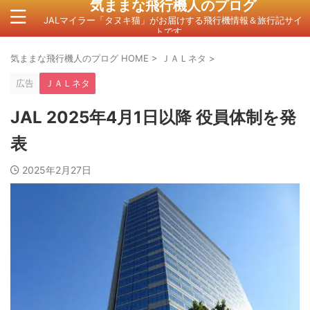
気ままな飛行機人のプログ
JALマイラー「タヌキ猫」がお届けする飛行機情報＆旅行記サイ
トです。
気ままな飛行機人のプログ HOME
>
ＪＡＬネタ
>
広告
ＪＡＬネタ
JAL 2025年4月1日以降 役員体制を発
表
2025年2月27日