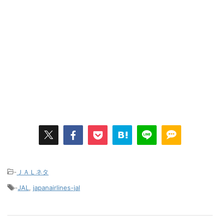
-
ＪＡＬネタ
-
JAL
,
japanairlines-jal