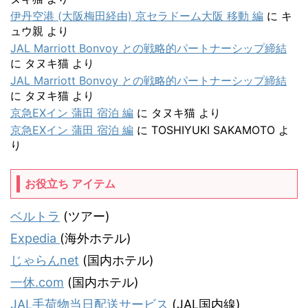
伊丹空港 (大阪梅田経由) 京セラドーム大阪 移動 編
に
キ
ュウ親
より
JAL Marriott Bonvoy との戦略的パートナーシップ締結
に
タヌキ猫
より
JAL Marriott Bonvoy との戦略的パートナーシップ締結
に
タヌキ猫
より
京急EXイン 蒲田 宿泊 編
に
タヌキ猫
より
京急EXイン 蒲田 宿泊 編
に
TOSHIYUKI SAKAMOTO
よ
り
お役立ち アイテム
ベルトラ
(ツアー)
Expedia
(海外ホテル)
じゃらんnet
(国内ホテル)
一休.com
(国内ホテル)
JAL手荷物当日配送サービス
(JAL国内線)