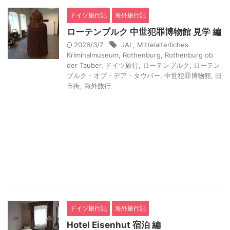
ドイツ旅行記
海外旅行記
ローテンブルク 中世犯罪博物館 見学 編
2026/3/7
JAL
,
Mittelalterliches
Kriminalmuseum
,
Rothenburg
,
Rothenburg ob
der Tauber
,
ドイツ旅行
,
ローテンブルク
,
ローテン
ブルク・オプ・デア・タウバー
,
中世犯罪博物館
,
旧
市街
,
海外旅行
ドイツ旅行記
海外旅行記
Hotel Eisenhut 宿泊 編