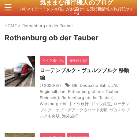
気ままな飛行機人のプログ
JALマイラー「タヌキ猫」がお届けする飛行機情報＆旅行記サイ
トです。
HOME
>
Rothenburg ob der Tauber
Rothenburg ob der Tauber
ドイツ旅行記
海外旅行記
ローテンブルク - ヴュルツブルク 移動
編
2026/3/7
DB
,
Deutsche Bahn
,
JAL
,
Regionalbahn
,
Rothenburg ob der Tauber
,
Steinach(b Rothenburg ob der Tauber)
,
Würzburg Hbf
,
ドイツ旅行
,
ドイツ鉄道
,
ローテン
ブルク・オプ・デア・タウバー中央駅
,
ヴュルツブ
ルク中央駅
,
海外旅行