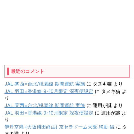
最近のコメント
JAL 関西=台北/桃園線 期間運航 実施
に
タヌキ猫
より
JAL 羽田=香港線 9-10月限定 深夜便設定
に
タヌキ猫
よ
り
JAL 関西=台北/桃園線 期間運航 実施
に
運用が謎
より
JAL 羽田=香港線 9-10月限定 深夜便設定
に
運用が謎
よ
り
伊丹空港 (大阪梅田経由) 京セラドーム大阪 移動 編
に
タ
ヌキ猫
より