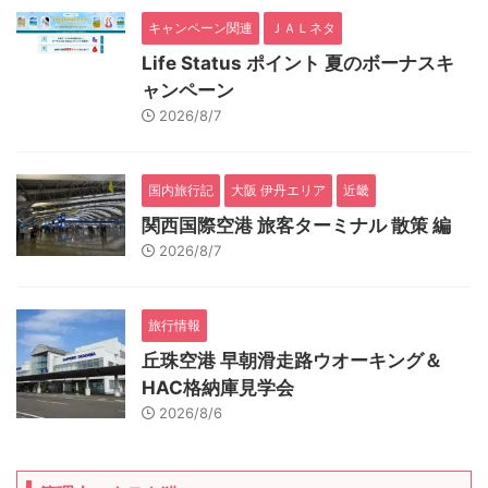
キャンペーン関連
ＪＡＬネタ
Life Status ポイント 夏のボーナスキ
ャンペーン
2026/8/7
国内旅行記
大阪 伊丹エリア
近畿
関西国際空港 旅客ターミナル 散策 編
2026/8/7
旅行情報
丘珠空港 早朝滑走路ウオーキング＆
HAC格納庫見学会
2026/8/6