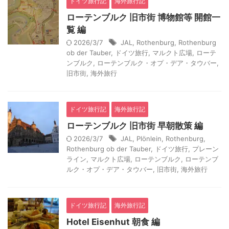
ドイツ旅行記
海外旅行記
ローテンブルク 旧市街 博物館等 開館一
覧 編
2026/3/7
JAL
,
Rothenburg
,
Rothenburg
ob der Tauber
,
ドイツ旅行
,
マルクト広場
,
ローテ
ンブルク
,
ローテンブルク・オプ・デア・タウバー
,
旧市街
,
海外旅行
ドイツ旅行記
海外旅行記
ローテンブルク 旧市街 早朝散策 編
2026/3/7
JAL
,
Plönlein
,
Rothenburg
,
Rothenburg ob der Tauber
,
ドイツ旅行
,
プレーン
ライン
,
マルクト広場
,
ローテンブルク
,
ローテンブ
ルク・オプ・デア・タウバー
,
旧市街
,
海外旅行
ドイツ旅行記
海外旅行記
Hotel Eisenhut 朝食 編