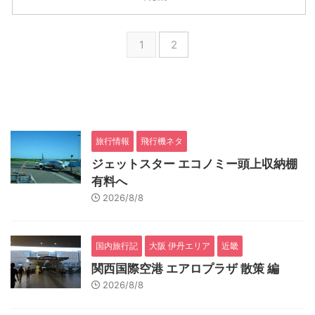
1
2
旅行情報
飛行機ネタ
ジェットスター エコノミー頭上収納棚
有料へ
2026/8/8
国内旅行記
大阪 伊丹エリア
近畿
関西国際空港 エアロプラザ 散策 編
2026/8/8