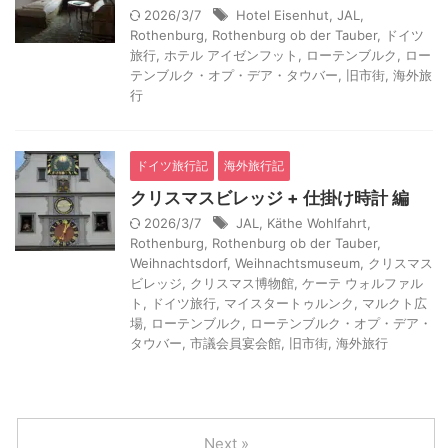
2026/3/7
Hotel Eisenhut
,
JAL
,
Rothenburg
,
Rothenburg ob der Tauber
,
ドイツ
旅行
,
ホテル アイゼンフット
,
ローテンブルク
,
ロー
テンブルク・オプ・デア・タウバー
,
旧市街
,
海外旅
行
ドイツ旅行記
海外旅行記
クリスマスビレッジ + 仕掛け時計 編
2026/3/7
JAL
,
Käthe Wohlfahrt
,
Rothenburg
,
Rothenburg ob der Tauber
,
Weihnachtsdorf
,
Weihnachtsmuseum
,
クリスマス
ビレッジ
,
クリスマス博物館
,
ケーテ ウォルファル
ト
,
ドイツ旅行
,
マイスタートゥルンク
,
マルクト広
場
,
ローテンブルク
,
ローテンブルク・オプ・デア・
タウバー
,
市議会員宴会館
,
旧市街
,
海外旅行
Next »