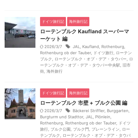
ドイツ旅行記
海外旅行記
ローテンブルク Kaufland スーパーマ
ーケット 編
2026/3/7
JAL
,
Kaufland
,
Rothenburg
,
Rothenburg ob der Tauber
,
ドイツ旅行
,
ローテン
ブルク
,
ローテンブルク・オプ・デア・タウバー
,
ロ
ーテンブルク・オプ・デア・タウバー中央駅
,
旧市
街
,
海外旅行
ドイツ旅行記
海外旅行記
ローテンブルク 市壁 + ブルク公園 編
2026/3/7
Bäckerei Striffler
,
Burggarten
,
Burgturm und Stadttor
,
JAL
,
Plönlein
,
Rothenburg
,
Rothenburg ob der Tauber
,
ドイツ
旅行
,
ブルク公園
,
ブルク門
,
プレーンライン
,
ロー
テンブルク
,
ローテンブルク・オプ・デア・タウバ