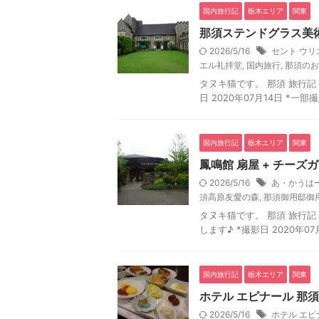
国内旅行記
栃木エリア
関東
那須ステンドグラス美術
2026/5/16
セント ウ
エル礼拝堂
,
国内旅行
,
那須のお
タヌキ猫です。 那須 旅行記 
日 2020年07月14日 *
国内旅行記
栃木エリア
関東
鳳鳴館 扇屋 + チーズ
2026/5/16
あ・かうは
須高原友愛の森
,
那須御用邸御
タヌキ猫です。 那須 旅行記 1
します♪ *撮影日 2020年0
国内旅行記
栃木エリア
関東
ホテル エピナール 那須 
2026/5/16
ホテル エピ