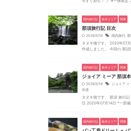
今すぐ割引！ ／ ※一休限定プラ
国内旅行記
栃木エリア
関東
那須旅行記 目次
2026/5/16
国内旅行
,
那
タヌキ猫です。 2020年07
作成しました。 今回の 那須旅
国内旅行記
栃木エリア
関東
ジョイア ミーア 那須本
2026/5/16
ジョイア ミ
街道
タヌキ猫です。 那須 旅行記 1
日 2020年07月14日 *
国内旅行記
栃木エリア
関東
パン工房ドリーム + パ