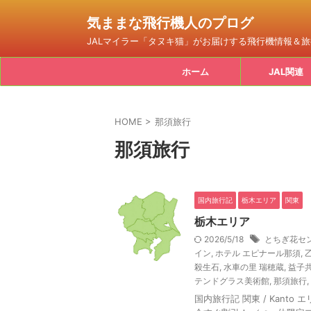
気ままな飛行機人のプログ
JALマイラー「タヌキ猫」がお届けする飛行機情報＆
ホーム
JAL関連
HOME
>
那須旅行
那須旅行
国内旅行記
栃木エリア
関東
栃木エリア
2026/5/18
とちぎ花セ
イン
,
ホテル エピナール那須
,
殺生石
,
水車の里 瑞穂蔵
,
益子
テンドグラス美術館
,
那須旅行
,
国内旅行記 関東 / Kanto