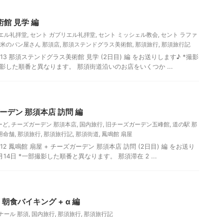
館 見学 編
リエル礼拝堂
,
セント ガブリエル礼拝堂
,
セント ミッシェル教会
,
セント ラファ
米のパン屋さん 那須店
,
那須ステンドグラス美術館
,
那須旅行
,
那須旅行記
13 那須ステンドグラス美術館 見学 (2日目) 編 をお送りします♪ *撮影
一部撮影した順番と異なります。 那須街道沿いのお店をいくつか ...
ガーデン 那須本店 訪問 編
ーど
,
チーズガーデン 那須本店
,
国内旅行
,
旧チーズガーデン五峰館
,
道の駅 那
用命舗
,
那須旅行
,
那須旅行記
,
那須街道
,
鳳鳴館 扇屋
2 鳳鳴館 扇屋 + チーズガーデン 那須本店 訪問 (2日目) 編 をお送り
7月14日 *一部撮影した順番と異なります。 那須滞在 2 ...
朝食バイキング + α 編
ナール 那須
,
国内旅行
,
那須旅行
,
那須旅行記