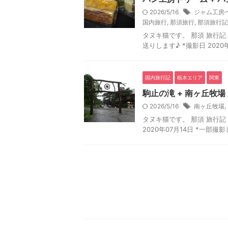
2026/5/16
ジャム工房
国内旅行
,
那須旅行
,
那須旅行記
タヌキ猫です。 那須 旅行記 1
送りします♪ *撮影日 2020
国内旅行記
栃木エリア
関東
駒止の滝 + 南ヶ丘牧場 
2026/5/16
南ヶ丘牧場
,
タヌキ猫です。 那須 旅行記 1
2020年07月14日 *一部