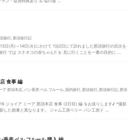
ン・会員特典あり ♨️ 塩の湯 ...
須旅行
,
那須旅行記
月13日(月)～14日(火)にかけて 1泊2日にて訪れました那須旅行の目次を
行 では スナネコの赤ちゃん!! を 見に行くことを一番の目的に ...
店 食事 編
ーア 那須本店
,
パン香房 ベル フルール
,
国内旅行
,
那須旅行
,
那須旅行記
,
那須
6 ジョイア ミーア 那須本店 食事 (2日目) 編 をお送りします♪ *撮影
一部撮影した順番と異なります。 ジャム工房ベリー パン工房ド ...
ン香房 ベル フルール 購入 編