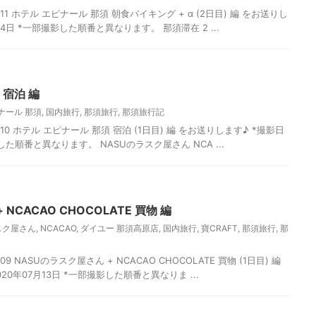
1 ホテル エピナール 那須 朝食バイキング + α (2日目) 編 をお送りし
月14日 *一部撮影した順番と異なります。 那須滞在 2 ...
 宿泊 編
ナール 那須
,
国内旅行
,
那須旅行
,
那須旅行記
0 ホテル エピナール 那須 宿泊 (1日目) 編 をお送りします♪ *撮影日
影した順番と異なります。 NASUのラスク屋さん NCA ...
NCACAO CHOCOLATE 買物 編
スク屋さん
,
NCACAO
,
ダイユー 那須高原店
,
国内旅行
,
寶CRAFT
,
那須旅行
,
那
 NASUのラスク屋さん + NCACAO CHOCOLATE 買物 (1日目) 編
20年07月13日 *一部撮影した順番と異なりま ...