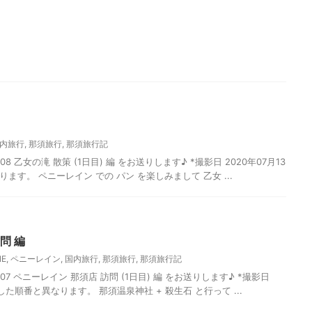
内旅行
,
那須旅行
,
那須旅行記
8 乙女の滝 散策 (1日目) 編 をお送りします♪ *撮影日 2020年07月13
ます。 ペニーレイン での パン を楽しみまして 乙女 ...
問 編
NE
,
ペニーレイン
,
国内旅行
,
那須旅行
,
那須旅行記
7 ペニーレイン 那須店 訪問 (1日目) 編 をお送りします♪ *撮影日
影した順番と異なります。 那須温泉神社 + 殺生石 と行って ...