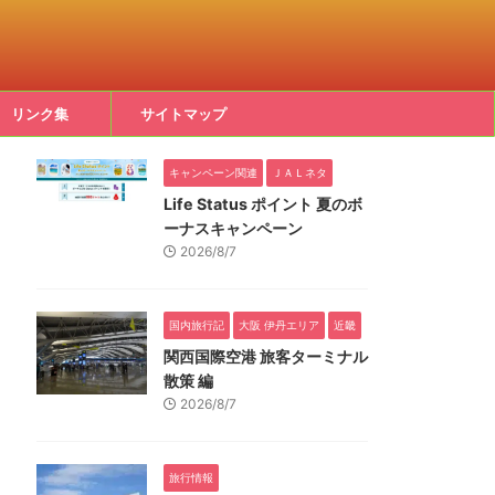
リンク集
サイトマップ
キャンペーン関連
ＪＡＬネタ
Life Status ポイント 夏のボ
ーナスキャンペーン
2026/8/7
国内旅行記
大阪 伊丹エリア
近畿
関西国際空港 旅客ターミナル
散策 編
2026/8/7
旅行情報