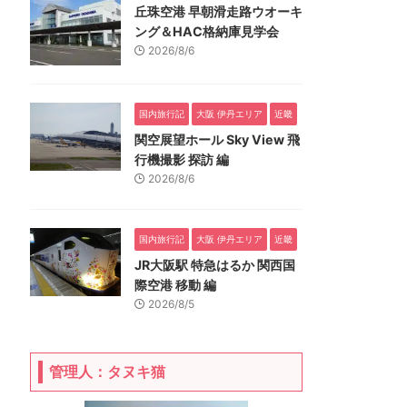
丘珠空港 早朝滑走路ウオーキ
ング＆HAC格納庫見学会
2026/8/6
国内旅行記
大阪 伊丹エリア
近畿
関空展望ホール Sky View 飛
行機撮影 探訪 編
2026/8/6
国内旅行記
大阪 伊丹エリア
近畿
JR大阪駅 特急はるか 関西国
際空港 移動 編
2026/8/5
管理人：タヌキ猫