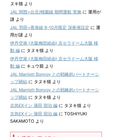
ヌキ猫
より
JAL 関西=台北/桃園線 期間運航 実施
に
運用が
謎
より
JAL 羽田=香港線 9-10月限定 深夜便設定
に
運
用が謎
より
伊丹空港 (大阪梅田経由) 京セラドーム大阪 移
動 編
に
タヌキ猫
より
伊丹空港 (大阪梅田経由) 京セラドーム大阪 移
動 編
に
キュウ親
より
JAL Marriott Bonvoy との戦略的パートナーシ
ップ締結
に
タヌキ猫
より
JAL Marriott Bonvoy との戦略的パートナーシ
ップ締結
に
タヌキ猫
より
京急EXイン 蒲田 宿泊 編
に
タヌキ猫
より
京急EXイン 蒲田 宿泊 編
に
TOSHIYUKI
SAKAMOTO
より