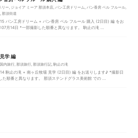
ベリー
,
ジョイア ミーア 那須本店
,
パン工房ドリーム
,
パン香房 ベル フルール
,
,
那須街道
5 パン工房ドリーム + パン香房 ベル フルール 購入 (2日目) 編 をお
年07月14日 *一部撮影した順番と異なります。 駒止の滝 ...
見学 編
国内旅行
,
那須旅行
,
那須旅行記
,
駒止の滝
4 駒止の滝 + 南ヶ丘牧場 見学 (2日目) 編 をお送りします♪ *撮影日
撮影した順番と異なります。 那須ステンドグラス美術館 での ...