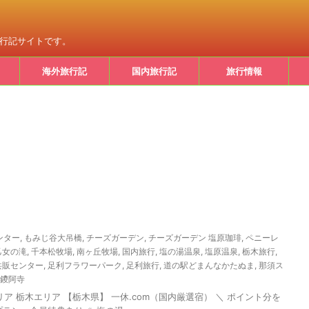
旅行記サイトです。
海外旅行記
国内旅行記
旅行情報
ンター
,
もみじ谷大吊橋
,
チーズガーデン
,
チーズガーデン 塩原珈琲
,
ペニーレ
乙女の滝
,
千本松牧場
,
南ヶ丘牧場
,
国内旅行
,
塩の湯温泉
,
塩原温泉
,
栃木旅行
,
共販センター
,
足利フラワーパーク
,
足利旅行
,
道の駅どまんなかたぬま
,
那須ス
鑁阿寺
 エリア 栃木エリア 【栃木県】 一休.com（国内厳選宿） ＼ ポイント分を