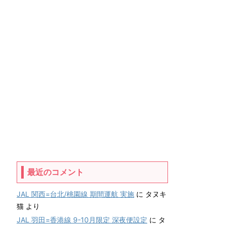
最近のコメント
JAL 関西=台北/桃園線 期間運航 実施
に
タヌキ
猫
より
JAL 羽田=香港線 9-10月限定 深夜便設定
に
タ