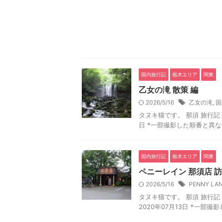
国内旅行記
栃木エリア
関東
乙女の滝 散策 編
2026/5/16
乙女の滝
,
国
タヌキ猫です。 那須 旅行記 0
日 *一部撮影した順番と異なり
国内旅行記
栃木エリア
関東
ペニーレイン 那須店 訪
2026/5/16
PENNY LA
タヌキ猫です。 那須 旅行記 0
2020年07月13日 *一部撮