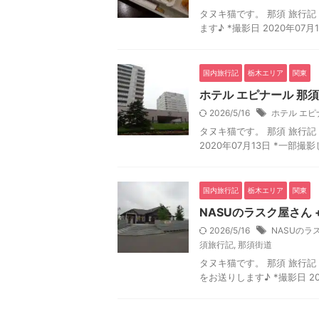
タヌキ猫です。 那須 旅行記 1
ます♪ *撮影日 2020年07
国内旅行記
栃木エリア
関東
ホテル エピナール 那須
2026/5/16
ホテル エピ
タヌキ猫です。 那須 旅行記 1
2020年07月13日 *一部撮
国内旅行記
栃木エリア
関東
NASUのラスク屋さん + 
2026/5/16
NASUのラ
須旅行記
,
那須街道
タヌキ猫です。 那須 旅行記 09
をお送りします♪ *撮影日 20