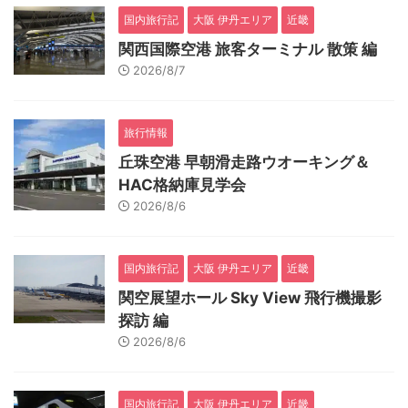
国内旅行記
大阪 伊丹エリア
近畿
関西国際空港 旅客ターミナル 散策 編
2026/8/7
旅行情報
丘珠空港 早朝滑走路ウオーキング＆
HAC格納庫見学会
2026/8/6
国内旅行記
大阪 伊丹エリア
近畿
関空展望ホール Sky View 飛行機撮影
探訪 編
2026/8/6
国内旅行記
大阪 伊丹エリア
近畿