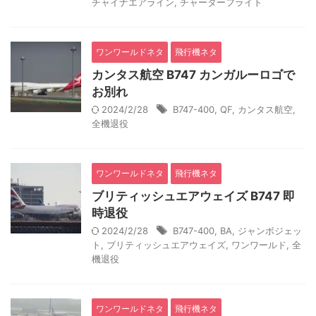
チャイナエアライン
,
チャーターフライト
ワンワールドネタ
飛行機ネタ
カンタス航空 B747 カンガルーロゴで
お別れ
2024/2/28
B747-400
,
QF
,
カンタス航空
,
全機退役
ワンワールドネタ
飛行機ネタ
ブリティッシュエアウェイズ B747 即
時退役
2024/2/28
B747-400
,
BA
,
ジャンボジェッ
ト
,
ブリティッシュエアウェイズ
,
ワンワールド
,
全
機退役
ワンワールドネタ
飛行機ネタ