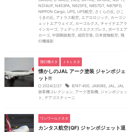
N314UP
,
N453PA
,
N625FE
,
N857GT
,
N879FD
,
NIPPON Cargo
,
UPS
,
UPS航空
,
さくらの丘
,
ひこ
うきの丘
,
アトラス航空
,
エアロロジック
,
カーゴジ
ェットエアウェイズ
,
カーゴルクス
,
チャイナエアラ
インカーゴ
,
フェデックスエクスプレス
,
ポーラエア
カーゴ
,
中国郵政航空
,
成田空港
,
日本貨物航空
,
飛
行機撮影
飛行機ネタ
ＪＡＬネタ
懐かしのJAL アーク塗装 ジャンボジェ
ット!!
2024/2/27
B747-400
,
JA8085
,
JAL
,
JAL
旅客機コレクション
,
アーク塗装機
,
ジャンボジェッ
ト
,
デアゴスティーニ
ワンワールドネタ
カンタス航空(QF) ジャンボジェット退