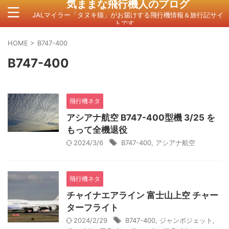
気ままな飛行機人のプログ
JALマイラー「タヌキ猫」がお届けする飛行機情報＆旅行記サイ
トです。
HOME
>
B747-400
B747-400
飛行機ネタ
アシアナ航空 B747-400型機 3/25 を
もって全機退役
2024/3/6
B747-400
,
アシアナ航空
飛行機ネタ
チャイナエアライン 富士山上空 チャー
ターフライト
2024/2/29
B747-400
,
ジャンボジェット
,