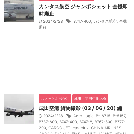
カンタス航空 ジャンボジェット 全機即
時廃止
2024/2/28
B747-400
,
カンタス航空
,
全機
退役
ちょっとお出かけ
成田・羽田空港ネタ
成田空港 貨物撮影 (03 / 06 / 20) 編
2024/2/28
Aero Logic
,
B-18715
,
B-5157
,
B737-800
,
B747-400
,
B747-8
,
B767-300
,
B777-
200
,
CARGO JET
,
cargolux
,
CHINA AIRLINES
CARGO
,
D-AALC
,
EMS
,
JA11KZ
,
JA18KZ
,
MD-11
,