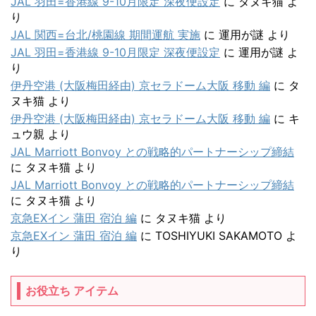
JAL 羽田=香港線 9-10月限定 深夜便設定
に
タヌキ猫
よ
り
JAL 関西=台北/桃園線 期間運航 実施
に
運用が謎
より
JAL 羽田=香港線 9-10月限定 深夜便設定
に
運用が謎
よ
り
伊丹空港 (大阪梅田経由) 京セラドーム大阪 移動 編
に
タ
ヌキ猫
より
伊丹空港 (大阪梅田経由) 京セラドーム大阪 移動 編
に
キ
ュウ親
より
JAL Marriott Bonvoy との戦略的パートナーシップ締結
に
タヌキ猫
より
JAL Marriott Bonvoy との戦略的パートナーシップ締結
に
タヌキ猫
より
京急EXイン 蒲田 宿泊 編
に
タヌキ猫
より
京急EXイン 蒲田 宿泊 編
に
TOSHIYUKI SAKAMOTO
よ
り
お役立ち アイテム