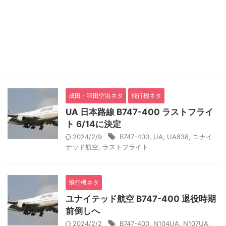
成田・羽田空港ネタ
飛行機ネタ
UA 日本路線 B747-400 ラストフライ
ト 6/14に決定
2024/2/9
B747-400
,
UA
,
UA838
,
ユナイ
テッド航空
,
ラストフライト
飛行機ネタ
ユナイテッド航空 B747-400 退役時期
前倒しへ
2024/2/2
B747-400
,
N104UA
,
N107UA
,