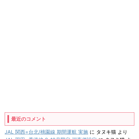
最近のコメント
JAL 関西=台北/桃園線 期間運航 実施
に
タヌキ猫
より