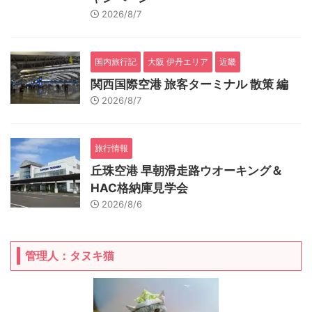
2026/8/7
国内旅行記
大阪 伊丹エリア
近畿
関西国際空港 旅客ターミナル 散策 編
2026/8/7
旅行情報
丘珠空港 早朝滑走路ウオーキング＆
HAC格納庫見学会
2026/8/6
管理人：タヌキ猫