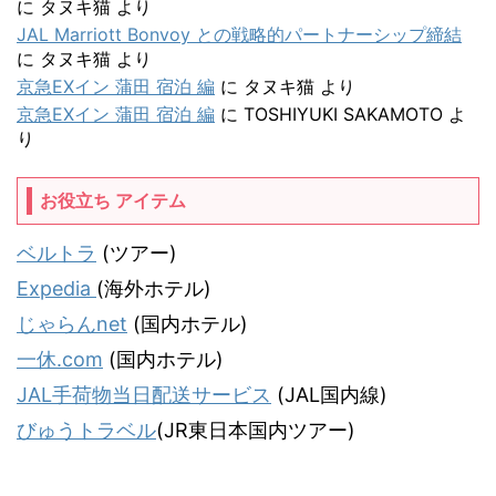
に
タヌキ猫
より
JAL Marriott Bonvoy との戦略的パートナーシップ締結
に
タヌキ猫
より
京急EXイン 蒲田 宿泊 編
に
タヌキ猫
より
京急EXイン 蒲田 宿泊 編
に
TOSHIYUKI SAKAMOTO
よ
り
お役立ち アイテム
ベルトラ
(ツアー)
Expedia
(海外ホテル)
じゃらんnet
(国内ホテル)
一休.com
(国内ホテル)
JAL手荷物当日配送サービス
(JAL国内線)
びゅうトラベル
(JR東日本国内ツアー)