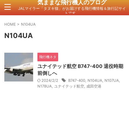
気ままな飛行機人のプログ
JALマイラー「タヌキ猫」がお届けする飛行機情報＆旅行記サイ
トです。
HOME
>
N104UA
N104UA
飛行機ネタ
ユナイテッド航空 B747-400 退役時期
前倒しへ
2024/2/2
B747-400
,
N104UA
,
N107UA
,
N178UA
,
ユナイテッド航空
,
成田空港