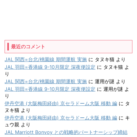
最近のコメント
JAL 関西=台北/桃園線 期間運航 実施
に
タヌキ猫
より
JAL 羽田=香港線 9-10月限定 深夜便設定
に
タヌキ猫
よ
り
JAL 関西=台北/桃園線 期間運航 実施
に
運用が謎
より
JAL 羽田=香港線 9-10月限定 深夜便設定
に
運用が謎
よ
り
伊丹空港 (大阪梅田経由) 京セラドーム大阪 移動 編
に
タ
ヌキ猫
より
伊丹空港 (大阪梅田経由) 京セラドーム大阪 移動 編
に
キ
ュウ親
より
JAL Marriott Bonvoy との戦略的パートナーシップ締結