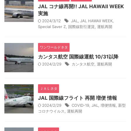
JAL コナ線再開!! JAL HAWAII WEEK
実施
2024/3/12
JAL
,
JAL HAWAII WEEK
,
Special Saver Z
,
国際線割引運賃
,
運航再開
ワンワールドネタ
カンタス航空 国際線運航 10/31以降
2024/2/29
カンタス航空
,
運航再開
ＪＡＬネタ
JAL 国際線フライト 再開 増便 情報
2024/2/29
COVID-19
,
JAL
,
増便情報
,
新型
コロナウイルス
,
運航再開