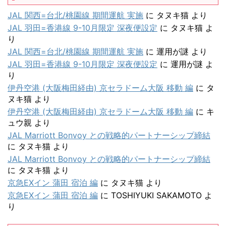
JAL 関西=台北/桃園線 期間運航 実施
に
タヌキ猫
より
JAL 羽田=香港線 9-10月限定 深夜便設定
に
タヌキ猫
よ
り
JAL 関西=台北/桃園線 期間運航 実施
に
運用が謎
より
JAL 羽田=香港線 9-10月限定 深夜便設定
に
運用が謎
よ
り
伊丹空港 (大阪梅田経由) 京セラドーム大阪 移動 編
に
タ
ヌキ猫
より
伊丹空港 (大阪梅田経由) 京セラドーム大阪 移動 編
に
キ
ュウ親
より
JAL Marriott Bonvoy との戦略的パートナーシップ締結
に
タヌキ猫
より
JAL Marriott Bonvoy との戦略的パートナーシップ締結
に
タヌキ猫
より
京急EXイン 蒲田 宿泊 編
に
タヌキ猫
より
京急EXイン 蒲田 宿泊 編
に
TOSHIYUKI SAKAMOTO
よ
り