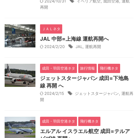
2024/10/31
イベリア航空
,
成田空港
,
運航
再開
ＪＡＬネタ
JAL 中部=上海線 運航再開へ
2024/2/20
JAL
,
運航再開
成田・羽田空港ネタ
旅行情報
飛行機ネタ
ジェットスタージャパン 成田=下地島
線 再開 へ
2024/2/15
ジェットスタージャパン
,
運航再
開
成田・羽田空港ネタ
飛行機ネタ
エルアル イスラエル航空 成田=テルア