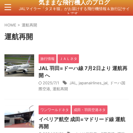
気ままな飛行機人のプログ
JALマイラー「タヌキ猫」がお届けする飛行機情報＆旅行記サイ
トです。
HOME
>
運航再開
運航再開
旅行情報
ＪＡＬネタ
JAL 羽田=ドーハ線 7月2日より 運航再
開 へ
2025/7/1
JAL
,
japanairlines_jal
,
ドーハ国
際空港
,
運航再開
ワンワールドネタ
成田・羽田空港ネタ
イベリア航空 成田=マドリード線 運航
再開