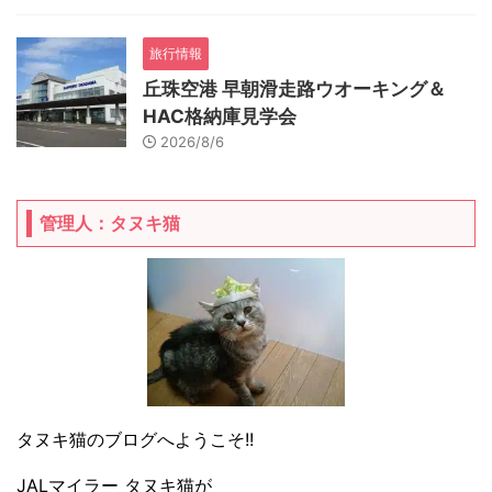
旅行情報
丘珠空港 早朝滑走路ウオーキング＆
HAC格納庫見学会
2026/8/6
管理人：タヌキ猫
タヌキ猫のブログへようこそ!!
JALマイラー タヌキ猫が