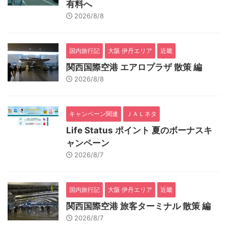
有料へ
2026/8/8
国内旅行記
大阪 伊丹エリア
近畿
関西国際空港 エアロプラザ 散策 編
2026/8/8
キャンペーン関連
ＪＡＬネタ
Life Status ポイント 夏のボーナスキ
ャンペーン
2026/8/7
国内旅行記
大阪 伊丹エリア
近畿
関西国際空港 旅客ターミナル 散策 編
2026/8/7