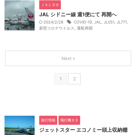
ＪＡＬネタ
JAL シドニー線 週1便にて 再開へ
2024/2/28
COVID-19
,
JAL
,
JL051
,
JL771
,
新型コロナウイルス
,
運航再開
Next »
1
2
旅行情報
飛行機ネタ
ジェットスター エコノミー頭上収納棚