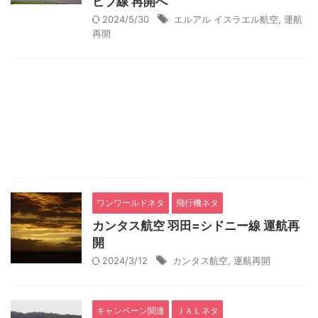
ビブ線 再開へ
2024/5/30
エルアル イスラエル航空
,
運航
再開
ワンワールドネタ
飛行機ネタ
カンタス航空 羽田=シドニー線 運航再
開
2024/3/12
カンタス航空
,
運航再開
キャンペーン関連
ＪＡＬネタ