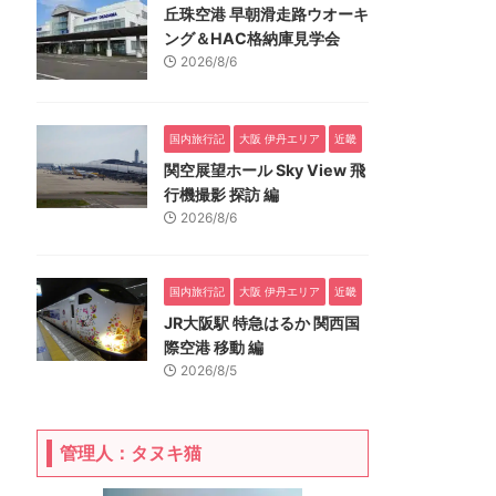
丘珠空港 早朝滑走路ウオーキ
ング＆HAC格納庫見学会
2026/8/6
国内旅行記
大阪 伊丹エリア
近畿
関空展望ホール Sky View 飛
行機撮影 探訪 編
2026/8/6
国内旅行記
大阪 伊丹エリア
近畿
JR大阪駅 特急はるか 関西国
際空港 移動 編
2026/8/5
管理人：タヌキ猫