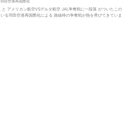
,
羽田空港再国際化
題 と アメリカン航空VSデルタ航空 JAL争奪戦に一段落 がついたこの
ている羽田空港再国際化による 路線枠の争奪戦が熱を帯びてきていま