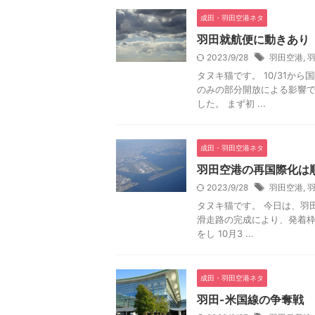
成田・羽田空港ネタ
羽田就航便に動きあり
2023/9/28
羽田空港
,
タヌキ猫です。 10/31か
のみの部分開放による影響で
した。 まず初 ...
成田・羽田空港ネタ
羽田空港の再国際化は順
2023/9/28
羽田空港
,
タヌキ猫です。 今日は、羽
滑走路の完成により、発着枠
をし 10月3 ...
成田・羽田空港ネタ
羽田-米国線の争奪戦