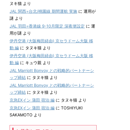
ヌキ猫
より
JAL 関西=台北/桃園線 期間運航 実施
に
運用が
謎
より
JAL 羽田=香港線 9-10月限定 深夜便設定
に
運
用が謎
より
伊丹空港 (大阪梅田経由) 京セラドーム大阪 移
動 編
に
タヌキ猫
より
伊丹空港 (大阪梅田経由) 京セラドーム大阪 移
動 編
に
キュウ親
より
JAL Marriott Bonvoy との戦略的パートナーシ
ップ締結
に
タヌキ猫
より
JAL Marriott Bonvoy との戦略的パートナーシ
ップ締結
に
タヌキ猫
より
京急EXイン 蒲田 宿泊 編
に
タヌキ猫
より
京急EXイン 蒲田 宿泊 編
に
TOSHIYUKI
SAKAMOTO
より