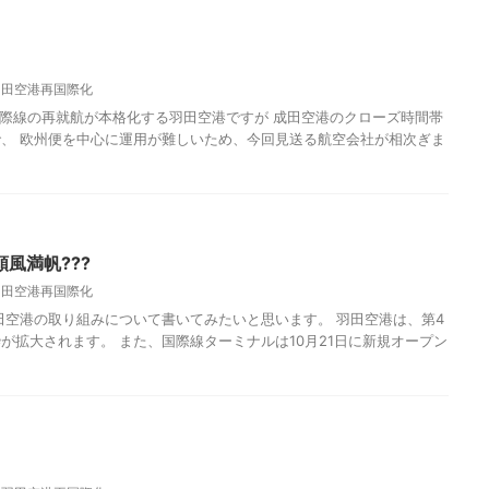
羽田空港再国際化
ら国際線の再就航が本格化する羽田空港ですが 成田空港のクローズ時間帯
、 欧州便を中心に運用が難しいため、今回見送る航空会社が相次ぎま
風満帆???
羽田空港再国際化
田空港の取り組みについて書いてみたいと思います。 羽田空港は、第4
が拡大されます。 また、国際線ターミナルは10月21日に新規オープン