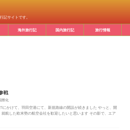
旅行記サイトです。
海外旅行記
国内旅行記
旅行情報
参戦
国際化
ら /21にかけて、羽田空港にて、新規路線の開設が続きました やっと、開
 就航した欧米勢の航空会社を歓迎したいと思います その影で、エア