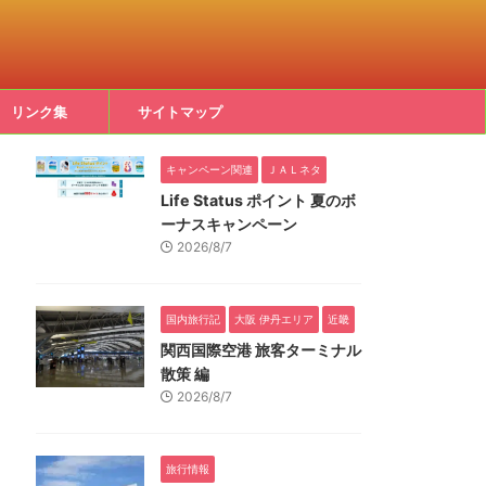
リンク集
サイトマップ
キャンペーン関連
ＪＡＬネタ
Life Status ポイント 夏のボ
ーナスキャンペーン
2026/8/7
国内旅行記
大阪 伊丹エリア
近畿
関西国際空港 旅客ターミナル
散策 編
2026/8/7
旅行情報