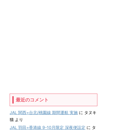
最近のコメント
JAL 関西=台北/桃園線 期間運航 実施
に
タヌキ
猫
より
JAL 羽田=香港線 9-10月限定 深夜便設定
に
タ