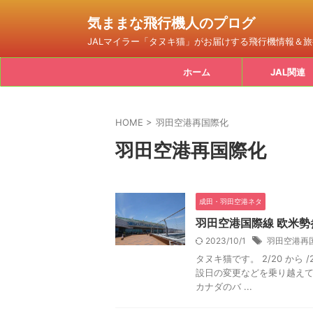
気ままな飛行機人のプログ
JALマイラー「タヌキ猫」がお届けする飛行機情報＆
ホーム
JAL関連
HOME
>
羽田空港再国際化
羽田空港再国際化
成田・羽田空港ネタ
羽田空港国際線 欧米勢
2023/10/1
羽田空港再
タヌキ猫です。 2/20 か
設日の変更などを乗り越えて
カナダのバ ...