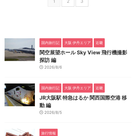
1
2
3
国内旅行記
大阪 伊丹エリア
近畿
関空展望ホール Sky View 飛行機撮影
探訪 編
2026/8/6
国内旅行記
大阪 伊丹エリア
近畿
JR大阪駅 特急はるか 関西国際空港 移
動 編
2026/8/5
旅行情報