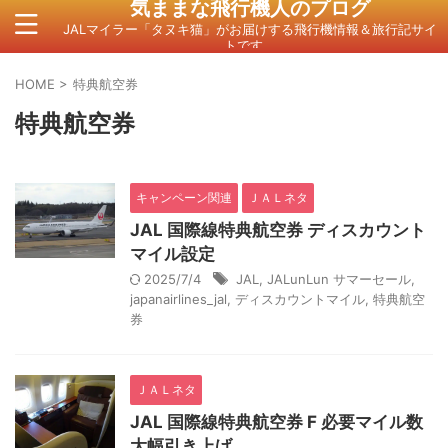
気ままな飛行機人のプログ
JALマイラー「タヌキ猫」がお届けする飛行機情報＆旅行記サイ
トです。
HOME
>
特典航空券
特典航空券
キャンペーン関連
ＪＡＬネタ
JAL 国際線特典航空券 ディスカウント
マイル設定
2025/7/4
JAL
,
JALunLun サマーセール
,
japanairlines_jal
,
ディスカウントマイル
,
特典航空
券
ＪＡＬネタ
JAL 国際線特典航空券 F 必要マイル数
大幅引き上げ