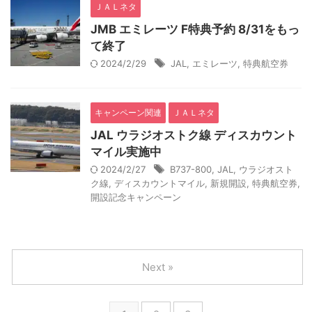
ＪＡＬネタ
JMB エミレーツ F特典予約 8/31をもっ
て終了
2024/2/29
JAL
,
エミレーツ
,
特典航空券
キャンペーン関連
ＪＡＬネタ
JAL ウラジオストク線 ディスカウント
マイル実施中
2024/2/27
B737-800
,
JAL
,
ウラジオスト
ク線
,
ディスカウントマイル
,
新規開設
,
特典航空券
,
開設記念キャンペーン
Next »