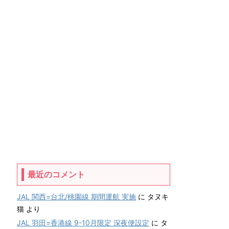
最近のコメント
JAL 関西=台北/桃園線 期間運航 実施
に
タヌキ
猫
より
JAL 羽田=香港線 9-10月限定 深夜便設定
に
タ