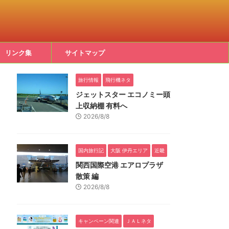
リンク集
サイトマップ
旅行情報
飛行機ネタ
ジェットスター エコノミー頭
上収納棚 有料へ
2026/8/8
国内旅行記
大阪 伊丹エリア
近畿
関西国際空港 エアロプラザ
散策 編
2026/8/8
キャンペーン関連
ＪＡＬネタ