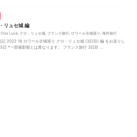
・リュセ城 編
 Clos Lucé
,
クロ・リュセ城
,
フランス旅行
,
ロワール古城巡り
,
海外旅行
 2022 18 ロワール古城巡り クロ・リュセ城 (3日目) 編 をお送りし
月05日 *一部撮影順とは異なります。 フランス旅行 3日目 ...