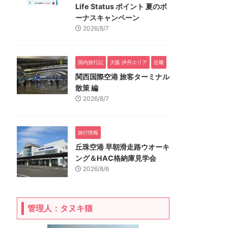
Life Status ポイント 夏のボ
ーナスキャンペーン
2026/8/7
国内旅行記
大阪 伊丹エリア
近畿
関西国際空港 旅客ターミナル
散策 編
2026/8/7
旅行情報
丘珠空港 早朝滑走路ウオーキ
ング＆HAC格納庫見学会
2026/8/6
管理人：タヌキ猫