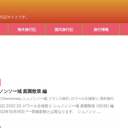
旅行記サイトです。
海外旅行記
国内旅行記
旅行情報
ノンソー城 庭園散策 編
e Chenonceau
,
シュノンソー城
,
フランス旅行
,
ロワール古城巡り
,
海外旅行
 2022 22 ロワール古城巡り シュノンソー城 庭園散策 (3日目) 編
22年10月05日 *一部撮影順とは異なります。 シュノンソ ...