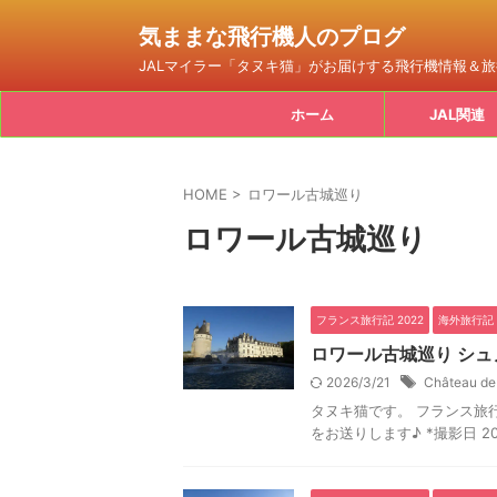
気ままな飛行機人のプログ
JALマイラー「タヌキ猫」がお届けする飛行機情報＆
ホーム
JAL関連
HOME
>
ロワール古城巡り
ロワール古城巡り
フランス旅行記 2022
海外旅行記
ロワール古城巡り シュ
2026/3/21
Château d
タヌキ猫です。 フランス旅行記
をお送りします♪ *撮影日 20