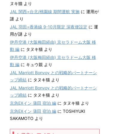
ヌキ猫
より
JAL 関西=台北/桃園線 期間運航 実施
に
運用が
謎
より
JAL 羽田=香港線 9-10月限定 深夜便設定
に
運
用が謎
より
伊丹空港 (大阪梅田経由) 京セラドーム大阪 移
動 編
に
タヌキ猫
より
伊丹空港 (大阪梅田経由) 京セラドーム大阪 移
動 編
に
キュウ親
より
JAL Marriott Bonvoy との戦略的パートナーシ
ップ締結
に
タヌキ猫
より
JAL Marriott Bonvoy との戦略的パートナーシ
ップ締結
に
タヌキ猫
より
京急EXイン 蒲田 宿泊 編
に
タヌキ猫
より
京急EXイン 蒲田 宿泊 編
に
TOSHIYUKI
SAKAMOTO
より