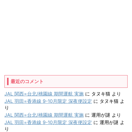
最近のコメント
JAL 関西=台北/桃園線 期間運航 実施
に
タヌキ猫
より
JAL 羽田=香港線 9-10月限定 深夜便設定
に
タヌキ猫
よ
り
JAL 関西=台北/桃園線 期間運航 実施
に
運用が謎
より
JAL 羽田=香港線 9-10月限定 深夜便設定
に
運用が謎
よ
り