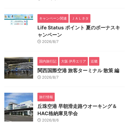
キャンペーン関連
ＪＡＬネタ
Life Status ポイント 夏のボーナスキ
ャンペーン
2026/8/7
国内旅行記
大阪 伊丹エリア
近畿
関西国際空港 旅客ターミナル 散策 編
2026/8/7
旅行情報
丘珠空港 早朝滑走路ウオーキング＆
HAC格納庫見学会
2026/8/6