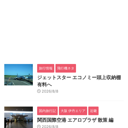
旅行情報
飛行機ネタ
ジェットスター エコノミー頭上収納棚
有料へ
2026/8/8
国内旅行記
大阪 伊丹エリア
近畿
関西国際空港 エアロプラザ 散策 編
2026/8/8