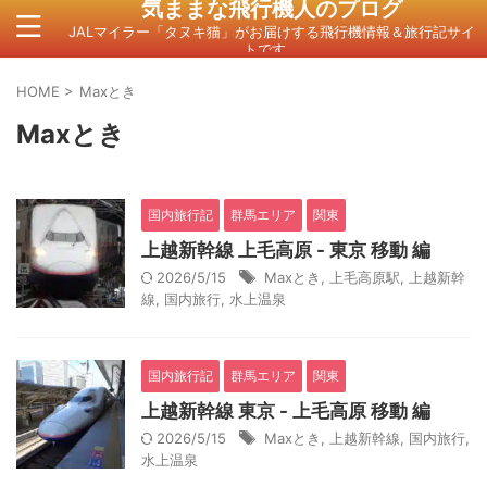
気ままな飛行機人のプログ
JALマイラー「タヌキ猫」がお届けする飛行機情報＆旅行記サイ
トです。
HOME
>
Maxとき
Maxとき
国内旅行記
群馬エリア
関東
上越新幹線 上毛高原 - 東京 移動 編
2026/5/15
Maxとき
,
上毛高原駅
,
上越新幹
線
,
国内旅行
,
水上温泉
国内旅行記
群馬エリア
関東
上越新幹線 東京 - 上毛高原 移動 編
2026/5/15
Maxとき
,
上越新幹線
,
国内旅行
,
水上温泉