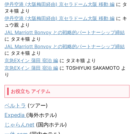
伊丹空港 (大阪梅田経由) 京セラドーム大阪 移動 編
に
タ
ヌキ猫
より
伊丹空港 (大阪梅田経由) 京セラドーム大阪 移動 編
に
キ
ュウ親
より
JAL Marriott Bonvoy との戦略的パートナーシップ締結
に
タヌキ猫
より
JAL Marriott Bonvoy との戦略的パートナーシップ締結
に
タヌキ猫
より
京急EXイン 蒲田 宿泊 編
に
タヌキ猫
より
京急EXイン 蒲田 宿泊 編
に
TOSHIYUKI SAKAMOTO
よ
り
お役立ち アイテム
ベルトラ
(ツアー)
Expedia
(海外ホテル)
じゃらんnet
(国内ホテル)