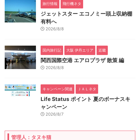
旅行情報
飛行機ネタ
ジェットスター エコノミー頭上収納棚
有料へ
2026/8/8
国内旅行記
大阪 伊丹エリア
近畿
関西国際空港 エアロプラザ 散策 編
2026/8/8
キャンペーン関連
ＪＡＬネタ
Life Status ポイント 夏のボーナスキ
ャンペーン
2026/8/7
管理人：タヌキ猫