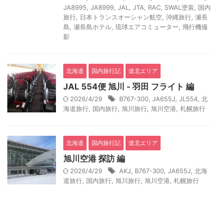
JA8995
,
JA8999
,
JAL
,
JTA
,
RAC
,
SWAL塗装
,
国内
旅行
,
日本トランスオーシャン航空
,
沖縄旅行
,
瀬長
島
,
瀬長島ホテル
,
琉球エアコミューター
,
飛行機撮
影
北海道
国内旅行記
道北エリア
JAL 554便 旭川 - 羽田 フライト 編
2026/4/29
B767-300
,
JA655J
,
JL554
,
北
海道旅行
,
国内旅行
,
旭川旅行
,
旭川空港
,
札幌旅行
北海道
国内旅行記
道北エリア
旭川空港 探訪 編
2026/4/29
AKJ
,
B767-300
,
JA655J
,
北海
道旅行
,
国内旅行
,
旭川旅行
,
旭川空港
,
札幌旅行