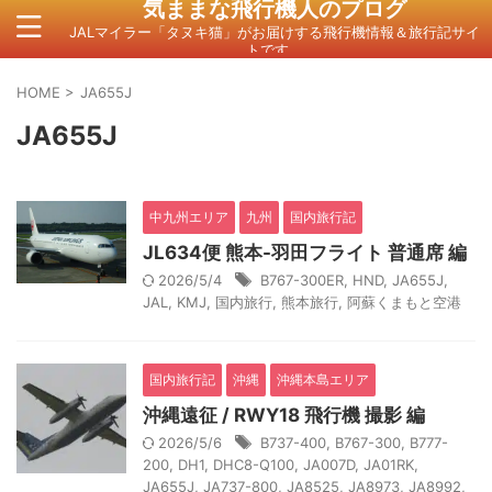
気ままな飛行機人のプログ
JALマイラー「タヌキ猫」がお届けする飛行機情報＆旅行記サイ
トです。
HOME
>
JA655J
JA655J
中九州エリア
九州
国内旅行記
JL634便 熊本-羽田フライト 普通席 編
2026/5/4
B767-300ER
,
HND
,
JA655J
,
JAL
,
KMJ
,
国内旅行
,
熊本旅行
,
阿蘇くまもと空港
国内旅行記
沖縄
沖縄本島エリア
沖縄遠征 / RWY18 飛行機 撮影 編
2026/5/6
B737-400
,
B767-300
,
B777-
200
,
DH1
,
DHC8-Q100
,
JA007D
,
JA01RK
,
JA655J
,
JA737-800
,
JA8525
,
JA8973
,
JA8992
,