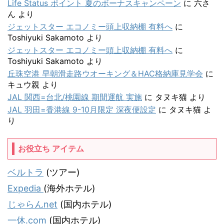
Life Status ポイント 夏のボーナスキャンペーン
に
六さ
ん
より
ジェットスター エコノミー頭上収納棚 有料へ
に
Toshiyuki Sakamoto
より
ジェットスター エコノミー頭上収納棚 有料へ
に
Toshiyuki Sakamoto
より
丘珠空港 早朝滑走路ウオーキング＆HAC格納庫見学会
に
キュウ親
より
JAL 関西=台北/桃園線 期間運航 実施
に
タヌキ猫
より
JAL 羽田=香港線 9-10月限定 深夜便設定
に
タヌキ猫
よ
り
お役立ち アイテム
ベルトラ
(ツアー)
Expedia
(海外ホテル)
じゃらんnet
(国内ホテル)
一休.com
(国内ホテル)