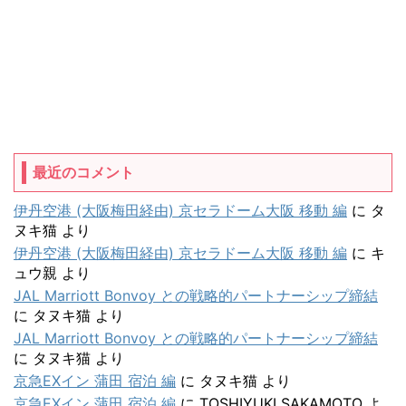
最近のコメント
伊丹空港 (大阪梅田経由) 京セラドーム大阪 移動 編
に
タ
ヌキ猫
より
伊丹空港 (大阪梅田経由) 京セラドーム大阪 移動 編
に
キ
ュウ親
より
JAL Marriott Bonvoy との戦略的パートナーシップ締結
に
タヌキ猫
より
JAL Marriott Bonvoy との戦略的パートナーシップ締結
に
タヌキ猫
より
京急EXイン 蒲田 宿泊 編
に
タヌキ猫
より
京急EXイン 蒲田 宿泊 編
に
TOSHIYUKI SAKAMOTO
よ