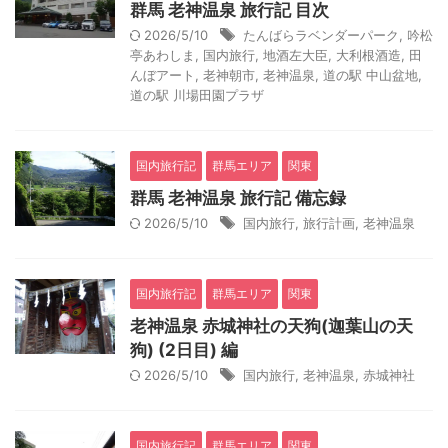
群馬 老神温泉 旅行記 目次
2026/5/10
たんばらラベンダーパーク
,
吟松
亭あわしま
,
国内旅行
,
地酒左大臣
,
大利根酒造
,
田
んぼアート
,
老神朝市
,
老神温泉
,
道の駅 中山盆地
,
道の駅 川場田園プラザ
国内旅行記
群馬エリア
関東
群馬 老神温泉 旅行記 備忘録
2026/5/10
国内旅行
,
旅行計画
,
老神温泉
国内旅行記
群馬エリア
関東
老神温泉 赤城神社の天狗(迦葉山の天
狗) (2日目) 編
2026/5/10
国内旅行
,
老神温泉
,
赤城神社
国内旅行記
群馬エリア
関東