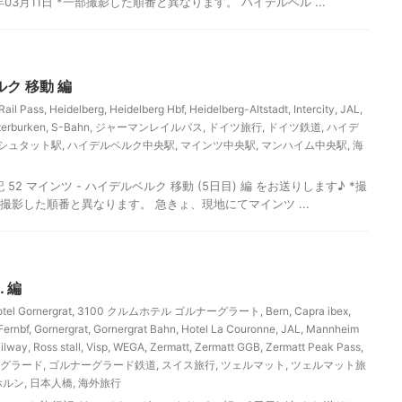
年03月11日 *一部撮影した順番と異なります。 ハイデルベル ...
ルク 移動 編
ail Pass
,
Heidelberg
,
Heidelberg Hbf
,
Heidelberg-Altstadt
,
Intercity
,
JAL
,
terburken
,
S-Bahn
,
ジャーマンレイルパス
,
ドイツ旅行
,
ドイツ鉄道
,
ハイデ
ルシュタット駅
,
ハイデルベルク中央駅
,
マインツ中央駅
,
マンハイム中央駅
,
海
2 マインツ - ハイデルベルク 移動 (5日目) 編 をお送りします♪ *撮
*一部撮影した順番と異なります。 急きょ、現地にてマインツ ...
 編
tel Gornergrat
,
3100 クルムホテル ゴルナーグラート
,
Bern
,
Capra ibex
,
Fernbf
,
Gornergrat
,
Gornergrat Bahn
,
Hotel La Couronne
,
JAL
,
Mannheim
ailway
,
Ross stall
,
Visp
,
WEGA
,
Zermatt
,
Zermatt GGB
,
Zermatt Peak Pass
,
グラード
,
ゴルナーグラード鉄道
,
スイス旅行
,
ツェルマット
,
ツェルマット旅
ホルン
,
日本人橋
,
海外旅行