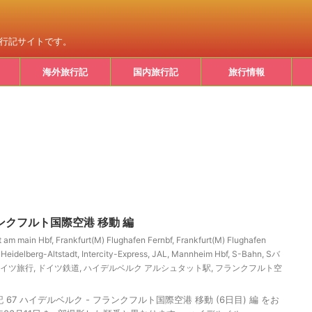
旅行記サイトです。
海外旅行記
国内旅行記
旅行情報
ンクフルト国際空港 移動 編
t am main Hbf
,
Frankfurt(M) Flughafen Fernbf
,
Frankfurt(M) Flughafen
,
Heidelberg-Altstadt
,
Intercity-Express
,
JAL
,
Mannheim Hbf
,
S-Bahn
,
Sバ
イツ旅行
,
ドイツ鉄道
,
ハイデルベルク アルシュタット駅
,
フランクフルト空
67 ハイデルベルク - フランクフルト国際空港 移動 (6日目) 編 をお