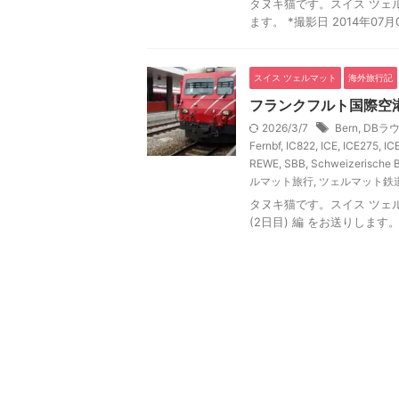
タヌキ猫です。スイス ツェルマ
ます。 *撮影日 2014年07
スイス ツェルマット
海外旅行記
フランクフルト国際空港 
2026/3/7
Bern
,
DBラ
Fernbf
,
IC822
,
ICE
,
ICE275
,
IC
REWE
,
SBB
,
Schweizerische 
ルマット旅行
,
ツェルマット鉄
タヌキ猫です。スイス ツェル
(2日目) 編 をお送りします。