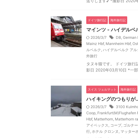
送りします♪ *撮影日 2020
ドイツ旅行記
海外旅行記
マインツ - ハイデルベ
2026/3/7
DB
,
German R
Mainz Hbf
,
Mannheim Hbf
,
Os
ルベルク
,
ハイデルベルク ア
外旅行
タヌキ猫です。 ドイツ旅行記 5
影日 2020年03月10日 
スイス ツェルマット
海外旅行記
ハイキングのつもりが…
2026/3/7
3100 Kulmho
Coop
,
Frankfurt(M)Flughafen 
Hbf
,
Matterhorn
,
Matterhorn r
アイベックス
,
コープ
,
ゴルナー
行
,
ホテル クロンヌ
,
マッター