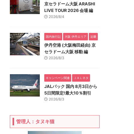
京セラドーム大阪 ARASHI
LIVE TOUR 2026 会場 編
2026/8/4
国内旅行記
大阪 伊丹エリア
近畿
伊丹空港 (大阪梅田経由) 京
セラドーム大阪 移動 編
2026/8/3
キャンペーン関連
ＪＡＬネタ
JALパック 国内 8月3日から
5日間限定!最大10％割引
2026/8/3
管理人：タヌキ猫