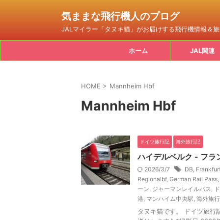
気ままな飛行機人のプログ
JALマイラー「タヌキ猫」がお届けする飛行機情報＆
ホーム
JAL関連
HOME
>
Mannheim Hbf
Mannheim Hbf
ドイツ旅行記
海外旅行記
ハイデルベルク - フラ
2026/3/7
DB
,
Frankfur
Regionalbf
,
German Rail Pass
ーン
,
ジャーマンレイルパス
,
ド
港
,
マンハイム中央駅
,
海外旅行
タヌキ猫です。 ドイツ旅行記 