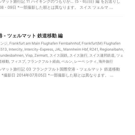
ット旅行記 11 ハイキングのつもりが… (5・6日目) 編 をお送りし
月08・09日 *一部撮影した順とは異なります。 スイス ツェルマ ...
- ツェルマット 鉄道移動 編
ウンジ
,
Frankfurt am Main Flughafen Fernbahnhof
,
Frankfurt(M) Flughafen
E513
,
Intercity
,
Intercity-Express
,
JAL
,
Mannheim Hbf
,
R241
,
Regionalbahn
,
Bundesbahnen
,
Visp
,
Zermatt
,
スイス国鉄
,
スイス旅行
,
スイス連邦鉄道
,
ツェ
道移動
,
フィスプ
,
フランクフルト経由
,
ベルン
,
レーベ シティ
,
海外旅行
マット旅行記 03 フランクフルト国際空港 - ツェルマット 鉄道移動
 *撮影日 2014年07月05日 *一部撮影した順とは異なります。 ...