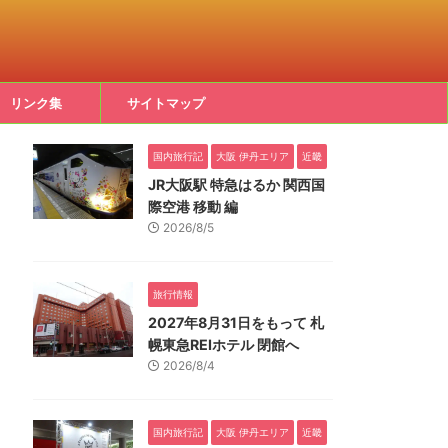
リンク集
サイトマップ
国内旅行記
大阪 伊丹エリア
近畿
JR大阪駅 特急はるか 関西国
際空港 移動 編
2026/8/5
旅行情報
2027年8月31日をもって 札
幌東急REIホテル 閉館へ
2026/8/4
国内旅行記
大阪 伊丹エリア
近畿