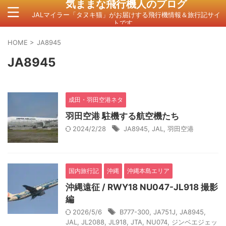
気ままな飛行機人のプログ
JALマイラー「タヌキ猫」がお届けする飛行機情報＆旅行記サイ
トです。
HOME
>
JA8945
JA8945
成田・羽田空港ネタ
羽田空港 駐機する航空機たち
2024/2/28
JA8945
,
JAL
,
羽田空港
国内旅行記
沖縄
沖縄本島エリア
沖縄遠征 / RWY18 NU047-JL918 撮影
編
2026/5/6
B777-300
,
JA751J
,
JA8945
,
JAL
,
JL2088
,
JL918
,
JTA
,
NU074
,
ジンベエジェッ