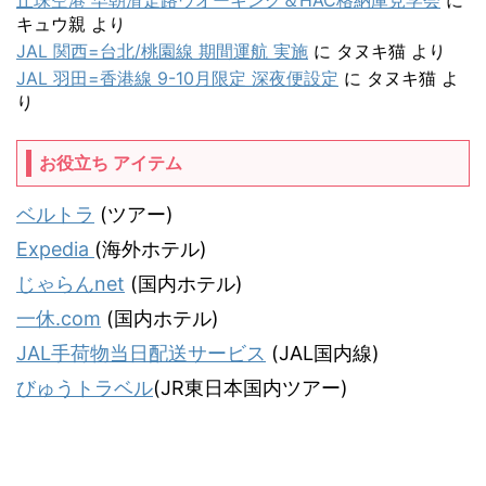
丘珠空港 早朝滑走路ウオーキング＆HAC格納庫見学会
に
キュウ親
より
JAL 関西=台北/桃園線 期間運航 実施
に
タヌキ猫
より
JAL 羽田=香港線 9-10月限定 深夜便設定
に
タヌキ猫
よ
り
お役立ち アイテム
ベルトラ
(ツアー)
Expedia
(海外ホテル)
じゃらんnet
(国内ホテル)
一休.com
(国内ホテル)
JAL手荷物当日配送サービス
(JAL国内線)
びゅうトラベル
(JR東日本国内ツアー)