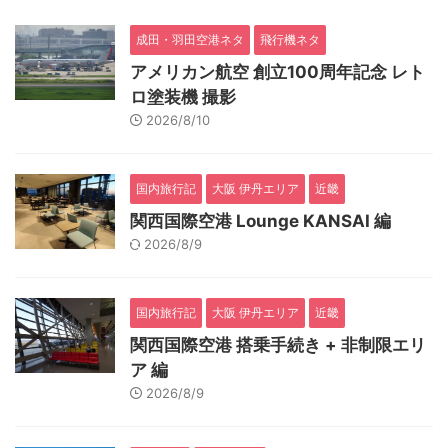
成田・羽田空港ネタ
飛行機ネタ
アメリカン航空 創立100周年記念 レト
ロ塗装機 撮影
2026/8/10
国内旅行記
大阪 伊丹エリア
近畿
関西国際空港 Lounge KANSAI 編
2026/8/9
国内旅行記
大阪 伊丹エリア
近畿
関西国際空港 搭乗手続き + 非制限エリ
ア 編
2026/8/9