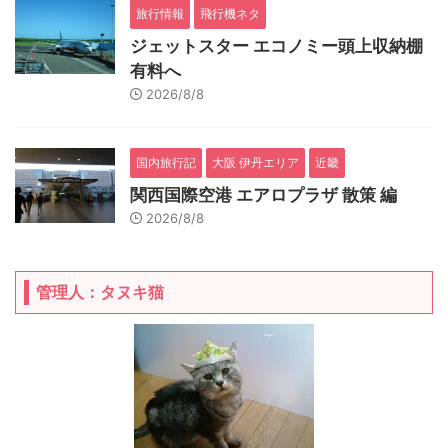
旅行情報
飛行機ネタ
ジェットスター エコノミー頭上収納棚
有料へ
2026/8/8
国内旅行記
大阪 伊丹エリア
近畿
関西国際空港 エアロプラザ 散策 編
2026/8/8
管理人：タヌキ猫