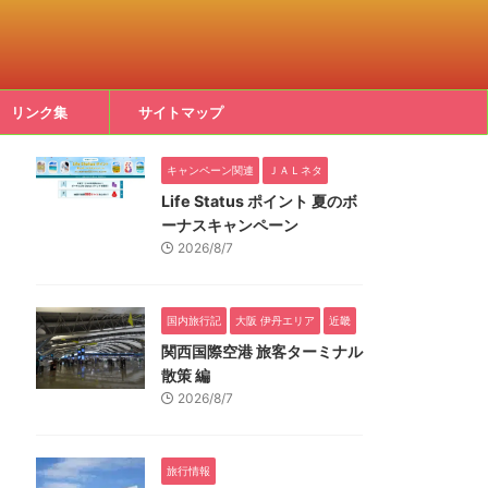
リンク集
サイトマップ
キャンペーン関連
ＪＡＬネタ
Life Status ポイント 夏のボ
ーナスキャンペーン
2026/8/7
国内旅行記
大阪 伊丹エリア
近畿
関西国際空港 旅客ターミナル
散策 編
2026/8/7
旅行情報