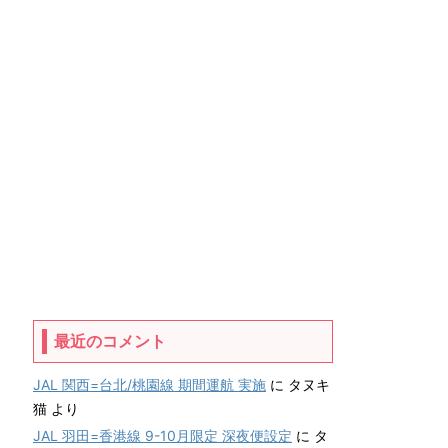
最近のコメント
JAL 関西=台北/桃園線 期間運航 実施
に
タヌキ
猫
より
JAL 羽田=香港線 9-10月限定 深夜便設定
に
タ