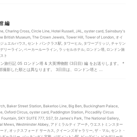
館 編
ne
,
Charing Cross
,
Circle Line
,
Hotel Russell
,
JAL
,
oyster card
,
Sainsbury's
he British Museum
,
The Crown Jewels
,
Tower Hill
,
Tower of London
,
オイ
ジュエルハウス
,
セント パンクラス駅
,
タワーヒル
,
タワーブリッジ
,
チャリン
デリーライン
,
ベーカールーライン
,
ラッセルホテル
,
ロンドン塔
,
ロンドン旅
スト
ン旅行記 05 ロンドン塔 & 大英博物館 (3日目) 編 をお送りします。 *
*一部撮影した順とは異なります。 3日目は、ロンドン塔と ...
rch
,
Baker Street Station
,
Bakerloo Line
,
Big Ben
,
Buckingham Palace
,
ye
,
Oxford Circus
,
oyster card
,
Paddington Station
,
Piccadilly Circus
 Fountain
,
SKY SUITE 777
,
SS7
,
St James's Park
,
The National Gallery
,
al Mews
,
Westminster Abbey
,
アドミラルティ アーチ
,
ウエストミンスター
ード
,
オックスフォード サーカス
,
クイーンズギャラリー
,
ザ・マル
,
セント・
ルギャラリー
,
バッキンガム宮殿
,
パディントン駅
,
ビッグベン
,
ピカデリーサ