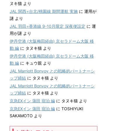
ヌキ猫
より
JAL 関西=台北/桃園線 期間運航 実施
に
運用が
謎
より
JAL 羽田=香港線 9-10月限定 深夜便設定
に
運
用が謎
より
伊丹空港 (大阪梅田経由) 京セラドーム大阪 移
動 編
に
タヌキ猫
より
伊丹空港 (大阪梅田経由) 京セラドーム大阪 移
動 編
に
キュウ親
より
JAL Marriott Bonvoy との戦略的パートナーシ
ップ締結
に
タヌキ猫
より
JAL Marriott Bonvoy との戦略的パートナーシ
ップ締結
に
タヌキ猫
より
京急EXイン 蒲田 宿泊 編
に
タヌキ猫
より
京急EXイン 蒲田 宿泊 編
に
TOSHIYUKI
SAKAMOTO
より