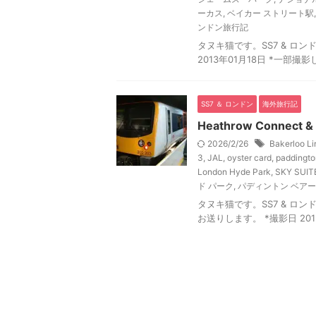
ーカス
,
ベイカー ストリート駅
ンドン旅行記
タヌキ猫です。SS7 & ロン
2013年01月18日 *一部
SS7 ＆ ロンドン
海外旅行記
Heathrow Connec
2026/2/26
Bakerloo Li
3
,
JAL
,
oyster card
,
paddingto
London Hyde Park
,
SKY SUIT
ド パーク
,
パディントン ベアー
タヌキ猫です。SS7 & ロンドン旅
お送りします。 *撮影日 201