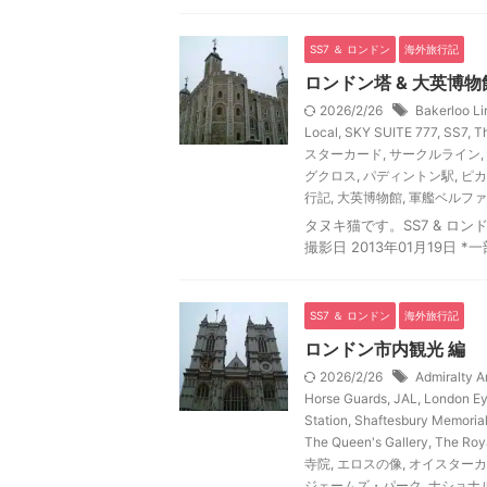
SS7 ＆ ロンドン
海外旅行記
ロンドン塔 & 大英博物
2026/2/26
Bakerloo Li
Local
,
SKY SUITE 777
,
SS7
,
T
スターカード
,
サークルライン
,
グクロス
,
パディントン駅
,
ピカ
行記
,
大英博物館
,
軍艦ベルファ
タヌキ猫です。SS7 & ロンド
撮影日 2013年01月19日 
SS7 ＆ ロンドン
海外旅行記
ロンドン市内観光 編
2026/2/26
Admiralty A
Horse Guards
,
JAL
,
London E
Station
,
Shaftesbury Memorial
The Queen's Gallery
,
The Roy
寺院
,
エロスの像
,
オイスターカ
ジェームズ・パーク
,
ナショナ