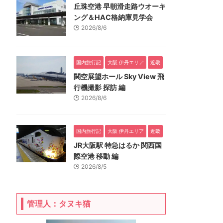
丘珠空港 早朝滑走路ウオーキ
ング＆HAC格納庫見学会
2026/8/6
国内旅行記
大阪 伊丹エリア
近畿
関空展望ホール Sky View 飛
行機撮影 探訪 編
2026/8/6
国内旅行記
大阪 伊丹エリア
近畿
JR大阪駅 特急はるか 関西国
際空港 移動 編
2026/8/5
管理人：タヌキ猫