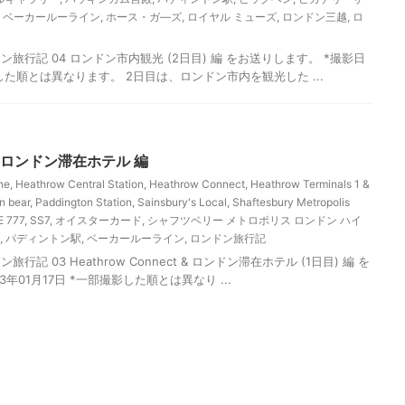
,
ベーカールーライン
,
ホース・ガ―ズ
,
ロイヤル ミューズ
,
ロンドン三越
,
ロ
ドン旅行記 04 ロンドン市内観光 (2日目) 編 をお送りします。 *撮影日
撮影した順とは異なります。 2日目は、ロンドン市内を観光した ...
t & ロンドン滞在ホテル 編
ne
,
Heathrow Central Station
,
Heathrow Connect
,
Heathrow Terminals 1 &
n bear
,
Paddington Station
,
Sainsbury's Local
,
Shaftesbury Metropolis
E 777
,
SS7
,
オイスターカード
,
シャフツベリー メトロポリス ロンドン ハイ
,
パディントン駅
,
ベーカールーライン
,
ロンドン旅行記
行記 03 Heathrow Connect & ロンドン滞在ホテル (1日目) 編 を
3年01月17日 *一部撮影した順とは異なり ...