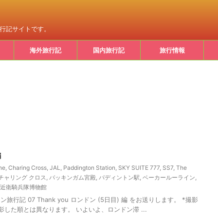
旅行記サイトです。
海外旅行記
国内旅行記
旅行情報
編
ne
,
Charing Cross
,
JAL
,
Paddington Station
,
SKY SUITE 777
,
SS7
,
The
チャリング クロス
,
バッキンガム宮殿
,
パディントン駅
,
ベーカールーライン
,
近衛騎兵隊博物館
旅行記 07 Thank you ロンドン (5日目) 編 をお送りします。 *撮影
部撮影した順とは異なります。 いよいよ、ロンドン滞 ...