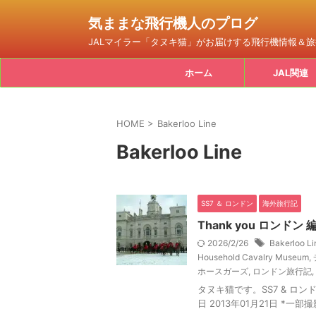
気ままな飛行機人のプログ
JALマイラー「タヌキ猫」がお届けする飛行機情報＆
ホーム
JAL関連
HOME
>
Bakerloo Line
Bakerloo Line
SS7 ＆ ロンドン
海外旅行記
Thank you ロンドン 
2026/2/26
Bakerloo Li
Household Cavalry Museum
,
ホースガーズ
,
ロンドン旅行記
,
タヌキ猫です。SS7 & ロンドン
日 2013年01月21日 *一