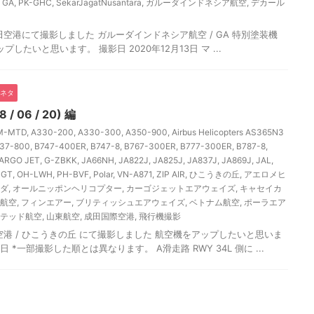
,
GA
,
PK-GHC
,
SekarJagatNusantara
,
ガルーダインドネシア航空
,
デカール
空港にて撮影しました ガルーダインドネシア航空 / GA 特別塗装機
 をアップしたいと思います。 撮影日 2020年12月13日 マ ...
ネタ
 06 / 20) 編
M-MTD
,
A330-200
,
A330-300
,
A350-900
,
Airbus Helicopters AS365N3
37-800
,
B747-400ER
,
B747-8
,
B767-300ER
,
B777-300ER
,
B787-8
,
ARGO JET
,
G-ZBKK
,
JA66NH
,
JA822J
,
JA825J
,
JA837J
,
JA869J
,
JAL
,
1GT
,
OH-LWH
,
PH-BVF
,
Polar
,
VN-A871
,
ZIP AIR
,
ひこうきの丘
,
アエロメヒ
ダ
,
オールニッポンヘリコプター
,
カーゴジェットエアウェイズ
,
キャセイカ
航空
,
フィンエアー
,
ブリティッシュエアウェイズ
,
ベトナム航空
,
ポーラエア
テッド航空
,
山東航空
,
成田国際空港
,
飛行機撮影
港 / ひこうきの丘 にて撮影しました 航空機をアップしたいと思いま
8日 *一部撮影した順とは異なります。 A滑走路 RWY 34L 側に ...