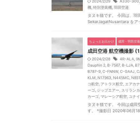
2024/2/29
A330-300
機
,
特別塗装機
,
羽田空港
タヌキ猫です。 今回は、羽田
SekarJagatNusantara
ちょっとお出かけ
成田・羽田空港
成田空港 航空機撮影 (18 /
2024/2/28
4R-ALA
,
9
Dauphin 2
,
B-7567
,
B-LJA
,
B7
B787-9
,
C-FNNW
,
C-GAAJ
,
C
KLM
,
N17963
,
N445MC
,
N85
コ航空
,
アトラス航空
,
エアカナ
ーゴ
,
ジップエアー
,
スリランカ
カーゴ
,
マレーシア航空
,
ユナイ
タヌキ猫です。 今回は成田空
す。 *撮影日 2020年06月1