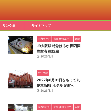
リンク集
サイトマップ
国内旅行記
大阪 伊丹エリア
近畿
JR大阪駅 特急はるか 関西国
際空港 移動 編
2026/8/5
旅行情報
2027年8月31日をもって 札
幌東急REIホテル 閉館へ
2026/8/4
国内旅行記
大阪 伊丹エリア
近畿