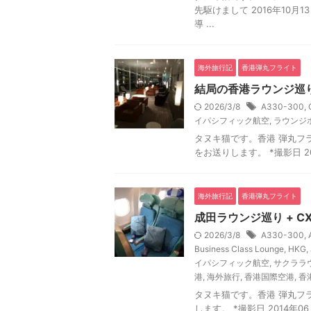
先駆けまして 2016年10
導 ...
海外旅行記
香港弾丸フライト
結局の香港ラウンジ巡り 
2026/3/8
A330-300
,
イパシフィック航空
,
ラウンジ
タヌキ猫です。香港 弾丸フライト
をお送りします。 *撮影日 20
海外旅行記
香港弾丸フライト
成田ラウンジ巡り + CX
2026/3/8
A330-300
,
Business Class Lounge
,
HKG
,
イパシフィック航空
,
サクララ
港
,
海外旅行
,
香港国際空港
,
香
タヌキ猫です。香港 弾丸フライト
します。 *撮影日 2014年0