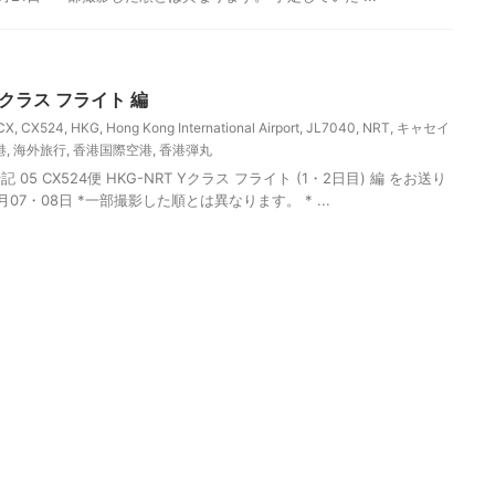
 Yクラス フライト 編
CX
,
CX524
,
HKG
,
Hong Kong International Airport
,
JL7040
,
NRT
,
キャセイ
港
,
海外旅行
,
香港国際空港
,
香港弾丸
5 CX524便 HKG-NRT Yクラス フライト (1・2日目) 編 をお送り
7月07・08日 *一部撮影した順とは異なります。 * ...