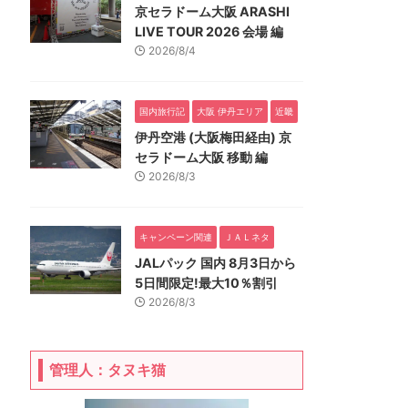
京セラドーム大阪 ARASHI
LIVE TOUR 2026 会場 編
2026/8/4
国内旅行記
大阪 伊丹エリア
近畿
伊丹空港 (大阪梅田経由) 京
セラドーム大阪 移動 編
2026/8/3
キャンペーン関連
ＪＡＬネタ
JALパック 国内 8月3日から
5日間限定!最大10％割引
2026/8/3
管理人：タヌキ猫