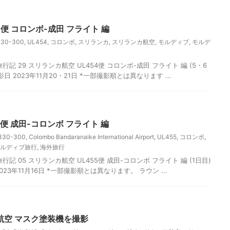
4便 コロンボ-成田 フライト 編
330-300
,
UL454
,
コロンボ
,
スリランカ
,
スリランカ航空
,
モルディブ
,
モルデ
記 29 スリランカ航空 UL454便 コロンボ-成田 フライト 編 (5・6
日 2023年11月20・21日 *一部撮影順とは異なります ...
5便 成田-コロンボ フライト 編
330-300
,
Colombo Bandaranaike International Airport
,
UL455
,
コロンボ
,
ルディブ旅行
,
海外旅行
記 05 スリランカ航空 UL455便 成田-コロンボ フライト 編 (1日目)
23年11月16日 *一部撮影順とは異なります。 ラウン ...
航空 マスク塗装機を撮影