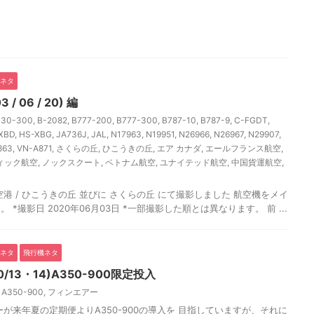
ネタ
 06 / 20) 編
330-300
,
B-2082
,
B777-200
,
B777-300
,
B787-10
,
B787-9
,
C-FGDT
,
XBD
,
HS-XBG
,
JA736J
,
JAL
,
N17963
,
N19951
,
N26966
,
N26967
,
N29907
,
863
,
VN-A871
,
さくらの丘
,
ひこうきの丘
,
エア カナダ
,
エールフランス航空
,
ィック航空
,
ノックスクート
,
ベトナム航空
,
ユナイテッド航空
,
中国貨運航空
,
港 / ひこうきの丘 並びに さくらの丘 にて撮影しました 航空機をメイ
*撮影日 2020年06月03日 *一部撮影した順とは異なります。 前 ...
ネタ
飛行機ネタ
/13・14)A350-900限定投入
,
A350-900
,
フィンエアー
が来年夏の定期便よりA350-900の導入を 目指していますが、それに