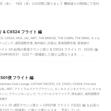
月13日（水）・14日（木）の2日間に限りまして 機材繰りの関係にて先行
& CX524 フライト 編
CX
,
CX524
,
HKG
,
JAL
,
NRT
,
THE BRIDGE
,
THE CABIN
,
THE WING
,
キャセ
ホッピング
,
成田国際空港
,
海外旅行
,
許留山
,
香港国際空港
,
香港旅行
 03 結局の香港ラウンジ巡り & CX524 フライト (1・2日目) 編
14年06月21・22日 *一部撮影した順とは異なります。 ...
501便 フライト 編
Admirals Club Lounge
,
CATHAY PACIFIC
,
CX
,
CX501
,
CX509
,
First and
JAL
,
NRT
,
アドミラルズクラブラウンジ
,
カンタス ビジネスラウンジ
,
キャセ
ウンジ
,
ラウンジホッピング
,
ワンワールドサファイア
,
弾丸旅行
,
成田国際空
港旅行
 01 成田ラウンジ巡り + CX501便 フライト (1日目) 編 をお送り
6月21日 *一部撮影した順とは異なります。 予定していた ...