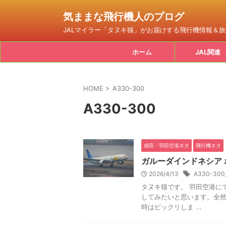
気ままな飛行機人のプログ
JALマイラー「タヌキ猫」がお届けする飛行機情報＆
ホーム
JAL関連
HOME
>
A330-300
A330-300
成田・羽田空港ネタ
飛行機ネタ
ガルーダインドネシア
2026/4/13
A330-300
タヌキ猫です。 羽田空港に
してみたいと思います。全然
時はビックリしま ...