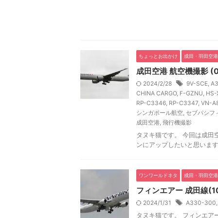
ちょっとお出かけ
成田・羽田空港
成田空港 航空機撮影 (03 /
2024/2/28
9V-SCE
,
A
CHINA CARGO
,
F-GZNU
,
HS-
RP-C3346
,
RP-C3347
,
VN-A
シンガポール航空
,
セブパシフ
成田空港
,
飛行機撮影
タヌキ猫です。 今回は成田空
ンにアップしたいと思います。 
ワンワールドネタ
成田・羽田空港
フィンエアー 成田線(10
2024/1/31
A330-300
タヌキ猫です。 フィンエアー