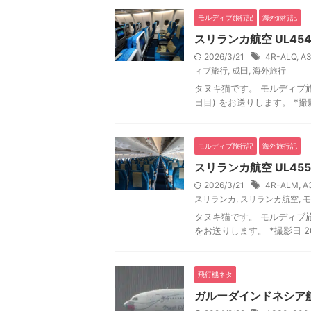
モルディブ旅行記
海外旅行記
スリランカ航空 UL45
2026/3/21
4R-ALQ
,
A
ィブ旅行
,
成田
,
海外旅行
タヌキ猫です。 モルディブ旅行
日目) をお送りします。 *撮影
モルディブ旅行記
海外旅行記
スリランカ航空 UL45
2026/3/21
4R-ALM
,
A
スリランカ
,
スリランカ航空
,
モ
タヌキ猫です。 モルディブ旅行
をお送りします。 *撮影日 20
飛行機ネタ
ガルーダインドネシア