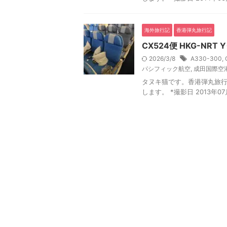
海外旅行記
香港弾丸旅行記
CX524便 HKG-NRT
2026/3/8
A330-300
,
パシフィック航空
,
成田国際空
タヌキ猫です。香港弾丸旅行記 0
します。 *撮影日 2013年0