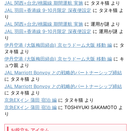
JAL 関西=台北/桃園線 期間運航 実施
に
タヌキ猫
より
JAL 羽田=香港線 9-10月限定 深夜便設定
に
タヌキ猫
よ
り
JAL 関西=台北/桃園線 期間運航 実施
に
運用が謎
より
JAL 羽田=香港線 9-10月限定 深夜便設定
に
運用が謎
よ
り
伊丹空港 (大阪梅田経由) 京セラドーム大阪 移動 編
に
タ
ヌキ猫
より
伊丹空港 (大阪梅田経由) 京セラドーム大阪 移動 編
に
キ
ュウ親
より
JAL Marriott Bonvoy との戦略的パートナーシップ締結
に
タヌキ猫
より
JAL Marriott Bonvoy との戦略的パートナーシップ締結
に
タヌキ猫
より
京急EXイン 蒲田 宿泊 編
に
タヌキ猫
より
京急EXイン 蒲田 宿泊 編
に
TOSHIYUKI SAKAMOTO
よ
り
お役立ち アイテム