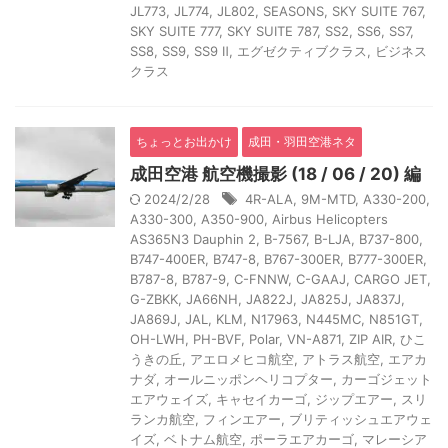
JL773
,
JL774
,
JL802
,
SEASONS
,
SKY SUITE 767
,
SKY SUITE 777
,
SKY SUITE 787
,
SS2
,
SS6
,
SS7
,
SS8
,
SS9
,
SS9 Ⅱ
,
エグゼクティブクラス
,
ビジネス
クラス
ちょっとお出かけ
成田・羽田空港ネタ
成田空港 航空機撮影 (18 / 06 / 20) 編
2024/2/28
4R-ALA
,
9M-MTD
,
A330-200
,
A330-300
,
A350-900
,
Airbus Helicopters
AS365N3 Dauphin 2
,
B-7567
,
B-LJA
,
B737-800
,
B747-400ER
,
B747-8
,
B767-300ER
,
B777-300ER
,
B787-8
,
B787-9
,
C-FNNW
,
C-GAAJ
,
CARGO JET
,
G-ZBKK
,
JA66NH
,
JA822J
,
JA825J
,
JA837J
,
JA869J
,
JAL
,
KLM
,
N17963
,
N445MC
,
N851GT
,
OH-LWH
,
PH-BVF
,
Polar
,
VN-A871
,
ZIP AIR
,
ひこ
うきの丘
,
アエロメヒコ航空
,
アトラス航空
,
エアカ
ナダ
,
オールニッポンヘリコプター
,
カーゴジェット
エアウェイズ
,
キャセイカーゴ
,
ジップエアー
,
スリ
ランカ航空
,
フィンエアー
,
ブリティッシュエアウェ
イズ
,
ベトナム航空
,
ポーラエアカーゴ
,
マレーシア