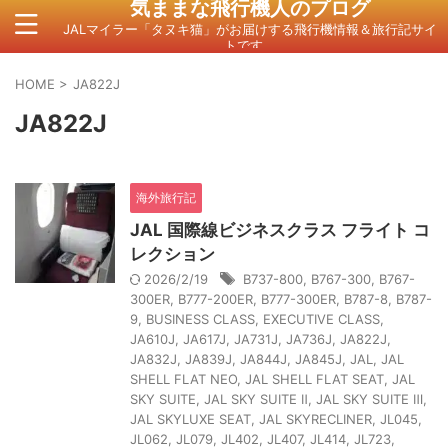
気ままな飛行機人のプログ
JALマイラー「タヌキ猫」がお届けする飛行機情報＆旅行記サイ
トです。
HOME
>
JA822J
JA822J
海外旅行記
JAL 国際線ビジネスクラス フライト コ
レクション
2026/2/19
B737-800
,
B767-300
,
B767-
300ER
,
B777-200ER
,
B777-300ER
,
B787-8
,
B787-
9
,
BUSINESS CLASS
,
EXECUTIVE CLASS
,
JA610J
,
JA617J
,
JA731J
,
JA736J
,
JA822J
,
JA832J
,
JA839J
,
JA844J
,
JA845J
,
JAL
,
JAL
SHELL FLAT NEO
,
JAL SHELL FLAT SEAT
,
JAL
SKY SUITE
,
JAL SKY SUITE Ⅱ
,
JAL SKY SUITE Ⅲ
,
JAL SKYLUXE SEAT
,
JAL SKYRECLINER
,
JL045
,
JL062
,
JL079
,
JL402
,
JL407
,
JL414
,
JL723
,