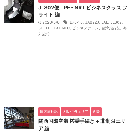
JL802便 TPE - NRT ビジネスクラス フ
ライト 編
2026/3/8
B787-8
,
JA822J
,
JAL
,
JL802
,
SHELL FLAT NEO
,
ビジネスクラス
,
台湾旅行記
,
海
外旅行
国内旅行記
大阪 伊丹エリア
近畿
関西国際空港 搭乗手続き + 非制限エリ
ア 編