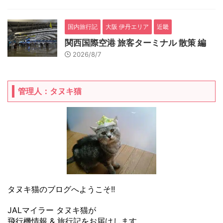
国内旅行記
大阪 伊丹エリア
近畿
関西国際空港 旅客ターミナル 散策 編
2026/8/7
管理人：タヌキ猫
タヌキ猫のブログへようこそ!!
JALマイラー タヌキ猫が
飛行機情報 & 旅行記をお届けします。