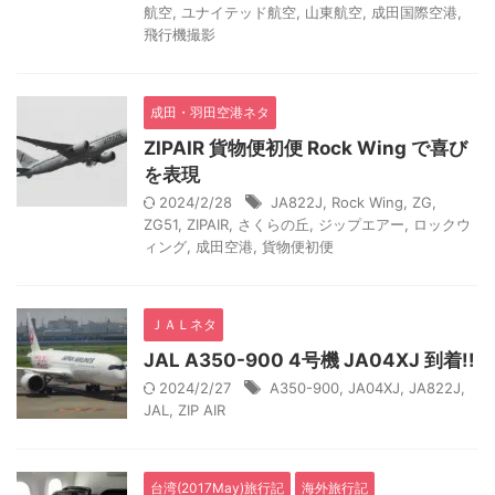
航空
,
ユナイテッド航空
,
山東航空
,
成田国際空港
,
飛行機撮影
成田・羽田空港ネタ
ZIPAIR 貨物便初便 Rock Wing で喜び
を表現
2024/2/28
JA822J
,
Rock Wing
,
ZG
,
ZG51
,
ZIPAIR
,
さくらの丘
,
ジップエアー
,
ロックウ
ィング
,
成田空港
,
貨物便初便
ＪＡＬネタ
JAL A350-900 4号機 JA04XJ 到着!!
2024/2/27
A350-900
,
JA04XJ
,
JA822J
,
JAL
,
ZIP AIR
台湾(2017May)旅行記
海外旅行記