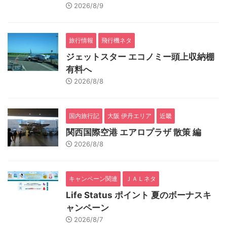
2026/8/9
旅行情報
飛行機ネタ
ジェットスター エコノミー頭上収納棚
有料へ
2026/8/8
国内旅行記
大阪 伊丹エリア
近畿
関西国際空港 エアロプラザ 散策 編
2026/8/8
キャンペーン関連
ＪＡＬネタ
Life Status ポイント 夏のボーナスキ
ャンペーン
2026/8/7