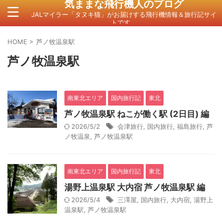
気ままな飛行機人のプログ
JALマイラー「タヌキ猫」がお届けする飛行機情報＆旅行記サイ
トです。
HOME
>
芦ノ牧温泉駅
芦ノ牧温泉駅
南東北エリア
国内旅行記
東北
芦ノ牧温泉駅 ねこが働く駅 (2日目) 編
2026/5/2
会津旅行
,
国内旅行
,
福島旅行
,
芦
ノ牧温泉
,
芦ノ牧温泉駅
南東北エリア
国内旅行記
東北
湯野上温泉駅 大内宿 芦ノ牧温泉駅 編
2026/5/4
三澤屋
,
国内旅行
,
大内宿
,
湯野上
温泉駅
,
芦ノ牧温泉駅