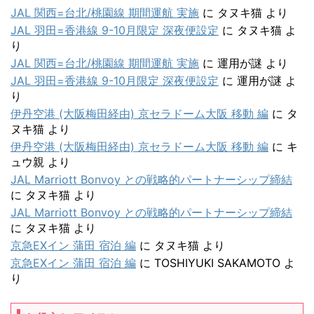
JAL 関西=台北/桃園線 期間運航 実施
に
タヌキ猫
より
JAL 羽田=香港線 9-10月限定 深夜便設定
に
タヌキ猫
よ
り
JAL 関西=台北/桃園線 期間運航 実施
に
運用が謎
より
JAL 羽田=香港線 9-10月限定 深夜便設定
に
運用が謎
よ
り
伊丹空港 (大阪梅田経由) 京セラドーム大阪 移動 編
に
タ
ヌキ猫
より
伊丹空港 (大阪梅田経由) 京セラドーム大阪 移動 編
に
キ
ュウ親
より
JAL Marriott Bonvoy との戦略的パートナーシップ締結
に
タヌキ猫
より
JAL Marriott Bonvoy との戦略的パートナーシップ締結
に
タヌキ猫
より
京急EXイン 蒲田 宿泊 編
に
タヌキ猫
より
京急EXイン 蒲田 宿泊 編
に
TOSHIYUKI SAKAMOTO
よ
り