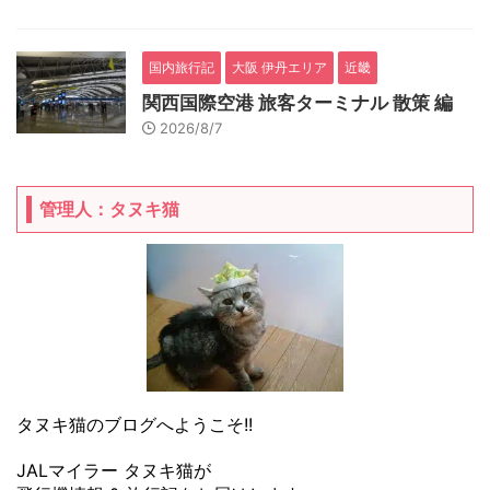
国内旅行記
大阪 伊丹エリア
近畿
関西国際空港 旅客ターミナル 散策 編
2026/8/7
管理人：タヌキ猫
タヌキ猫のブログへようこそ!!
JALマイラー タヌキ猫が