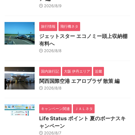
2026/8/9
旅行情報
飛行機ネタ
ジェットスター エコノミー頭上収納棚
有料へ
2026/8/8
国内旅行記
大阪 伊丹エリア
近畿
関西国際空港 エアロプラザ 散策 編
2026/8/8
キャンペーン関連
ＪＡＬネタ
Life Status ポイント 夏のボーナスキ
ャンペーン
2026/8/7