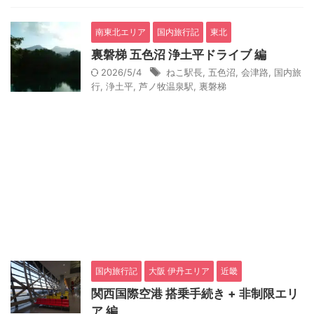
南東北エリア
国内旅行記
東北
裏磐梯 五色沼 浄土平ドライブ 編
2026/5/4
ねこ駅長
,
五色沼
,
会津路
,
国内旅
行
,
浄土平
,
芦ノ牧温泉駅
,
裏磐梯
国内旅行記
大阪 伊丹エリア
近畿
関西国際空港 搭乗手続き + 非制限エリ
ア 編