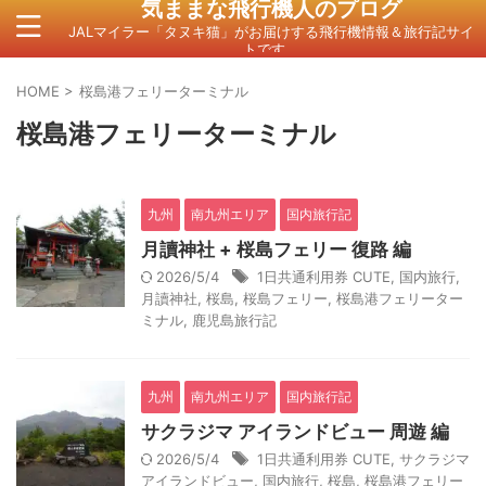
気ままな飛行機人のプログ
JALマイラー「タヌキ猫」がお届けする飛行機情報＆旅行記サイ
トです。
HOME
>
桜島港フェリーターミナル
桜島港フェリーターミナル
九州
南九州エリア
国内旅行記
月讀神社 + 桜島フェリー 復路 編
2026/5/4
1日共通利用券 CUTE
,
国内旅行
,
月讀神社
,
桜島
,
桜島フェリー
,
桜島港フェリーター
ミナル
,
鹿児島旅行記
九州
南九州エリア
国内旅行記
サクラジマ アイランドビュー 周遊 編
2026/5/4
1日共通利用券 CUTE
,
サクラジマ
アイランドビュー
,
国内旅行
,
桜島
,
桜島港フェリー