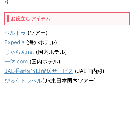
り
お役立ち アイテム
ベルトラ
(ツアー)
Expedia
(海外ホテル)
じゃらんnet
(国内ホテル)
一休.com
(国内ホテル)
JAL手荷物当日配送サービス
(JAL国内線)
びゅうトラベル
(JR東日本国内ツアー)
気ままな飛行機人のプログ
JALマイラー「タヌキ猫」がお届けする飛行機情報＆旅行記サイトです。