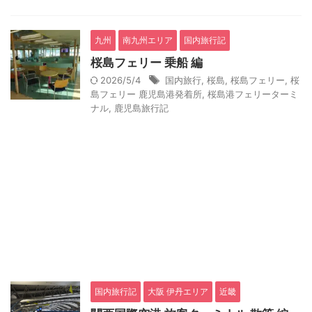
九州
南九州エリア
国内旅行記
桜島フェリー 乗船 編
2026/5/4
国内旅行
,
桜島
,
桜島フェリー
,
桜
島フェリー 鹿児島港発着所
,
桜島港フェリーターミ
ナル
,
鹿児島旅行記
国内旅行記
大阪 伊丹エリア
近畿