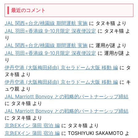
最近のコメント
JAL 関西=台北/桃園線 期間運航 実施
に
タヌキ猫
より
JAL 羽田=香港線 9-10月限定 深夜便設定
に
タヌキ猫
よ
り
JAL 関西=台北/桃園線 期間運航 実施
に
運用が謎
より
JAL 羽田=香港線 9-10月限定 深夜便設定
に
運用が謎
よ
り
伊丹空港 (大阪梅田経由) 京セラドーム大阪 移動 編
に
タ
ヌキ猫
より
伊丹空港 (大阪梅田経由) 京セラドーム大阪 移動 編
に
キ
ュウ親
より
JAL Marriott Bonvoy との戦略的パートナーシップ締結
に
タヌキ猫
より
JAL Marriott Bonvoy との戦略的パートナーシップ締結
に
タヌキ猫
より
京急EXイン 蒲田 宿泊 編
に
タヌキ猫
より
京急EXイン 蒲田 宿泊 編
に
TOSHIYUKI SAKAMOTO
よ