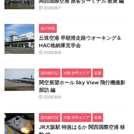
関西国際空港 旅客ターミナル 散策 編
2026/8/7
旅行情報
丘珠空港 早朝滑走路ウオーキング＆
HAC格納庫見学会
2026/8/6
国内旅行記
大阪 伊丹エリア
近畿
関空展望ホール Sky View 飛行機撮影
探訪 編
2026/8/6
国内旅行記
大阪 伊丹エリア
近畿
JR大阪駅 特急はるか 関西国際空港 移