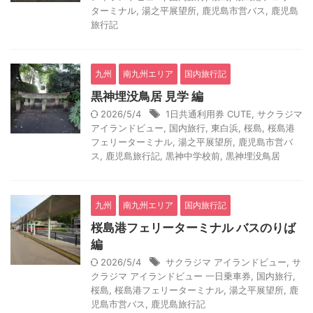
ターミナル
,
湯之平展望所
,
鹿児島市営バス
,
鹿児島
旅行記
九州
南九州エリア
国内旅行記
黒神埋没鳥居 見学 編
2026/5/4
1日共通利用券 CUTE
,
サクラジマ
アイランドビュー
,
国内旅行
,
東白浜
,
桜島
,
桜島港
フェリーターミナル
,
湯之平展望所
,
鹿児島市営バ
ス
,
鹿児島旅行記
,
黒神中学校前
,
黒神埋没鳥居
九州
南九州エリア
国内旅行記
桜島港フェリーターミナル バスのりば
編
2026/5/4
サクラジマ アイランドビュー
,
サ
クラジマ アイランドビュー 一日乗車券
,
国内旅行
,
桜島
,
桜島港フェリーターミナル
,
湯之平展望所
,
鹿
児島市営バス
,
鹿児島旅行記