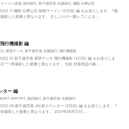
道ラーメン道場
,
国内旅行
,
新千歳空港
,
札幌旅行
,
麺処 白樺山荘
22 11 麺処 白樺山荘 味噌ラーメン (2日目) 編 をお送りします。 *撮
*一部撮影した順番と異なります。 久しぶりの一眼レフによる ...
 飛行機撮影 編
旅行
,
展望デッキ
,
新千歳空港
,
札幌旅行
,
飛行機撮影
022 10 新千歳空港 展望デッキ 飛行機撮影 (2日目) 編 をお送りしま
04日 *一部撮影した順番と異なります。 当初 空港周辺の撮 ...
ンター 編
SMART AIRPORT
,
国内旅行
,
新千歳空港
,
札幌旅行
22 09 新千歳空港 JAL新カウンター (2日目) 編 をお送りします。 *
一部撮影した順番と異なります。 2021年06月21日 ...