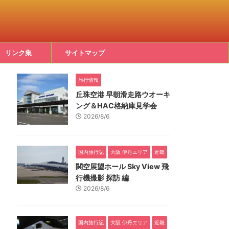
リンク集
サイトマップ
旅行情報
丘珠空港 早朝滑走路ウオーキ
ング＆HAC格納庫見学会
2026/8/6
国内旅行記
大阪 伊丹エリア
近畿
関空展望ホール Sky View 飛
行機撮影 探訪 編
2026/8/6
国内旅行記
大阪 伊丹エリア
近畿