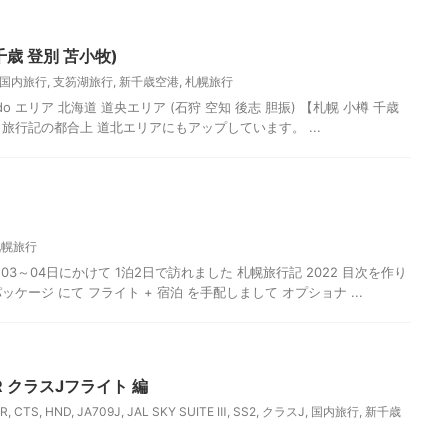
千歳 登別 苫小牧)
国内旅行
,
支笏湖旅行
,
新千歳空港
,
札幌旅行
ido エリア 北海道 道央エリア (石狩 空知 後志 胆振) 【札幌 小樽 千歳
は 旅行記の都合上 道北エリアにもアップしています。 ...
札幌旅行
月03～04日にかけて 1泊2日で訪れました 札幌旅行記 2022 目次を作り
ッケージ にて フライト + 宿泊 を手配しまして オプショナ ...
0ER クラスJフライト 編
ER
,
CTS
,
HND
,
JA709J
,
JAL SKY SUITE Ⅲ
,
SS2
,
クラスJ
,
国内旅行
,
新千歳