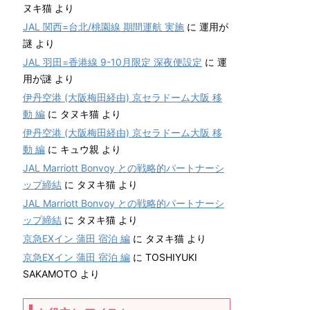
ヌキ猫
より
JAL 関西=台北/桃園線 期間運航 実施
に
運用が
謎
より
JAL 羽田=香港線 9-10月限定 深夜便設定
に
運
用が謎
より
伊丹空港 (大阪梅田経由) 京セラドーム大阪 移
動 編
に
タヌキ猫
より
伊丹空港 (大阪梅田経由) 京セラドーム大阪 移
動 編
に
キュウ親
より
JAL Marriott Bonvoy との戦略的パートナーシ
ップ締結
に
タヌキ猫
より
JAL Marriott Bonvoy との戦略的パートナーシ
ップ締結
に
タヌキ猫
より
京急EXイン 蒲田 宿泊 編
に
タヌキ猫
より
京急EXイン 蒲田 宿泊 編
に
TOSHIYUKI
SAKAMOTO
より