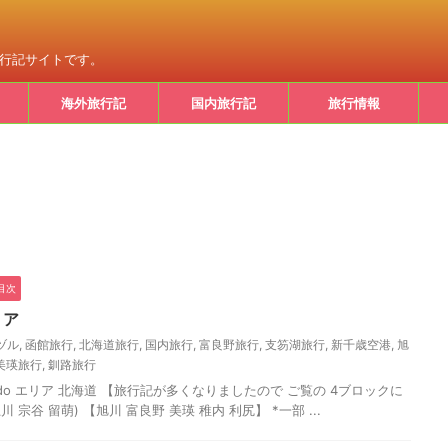
旅行記サイトです。
海外旅行記
国内旅行記
旅行情報
目次
リア
ヅル
,
函館旅行
,
北海道旅行
,
国内旅行
,
富良野旅行
,
支笏湖旅行
,
新千歳空港
,
旭
美瑛旅行
,
釧路旅行
kaido エリア 北海道 【旅行記が多くなりましたので ご覧の 4ブロックに
 宗谷 留萌) 【旭川 富良野 美瑛 稚内 利尻】 *一部 ...