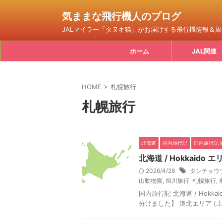
気ままな飛行機人のプログ
JALマイラー「タヌキ猫」がお届けする飛行機情報＆
ホーム
JAL関連
HOME
>
札幌旅行
札幌旅行
北海道
国内旅行記
国内旅行記 
北海道 / Hokkaido エ
2026/4/28
タンチョウ
山動物園
,
旭川旅行
,
札幌旅行
,
国内旅行記 北海道 / Hok
分けました】 道北エリア (上川