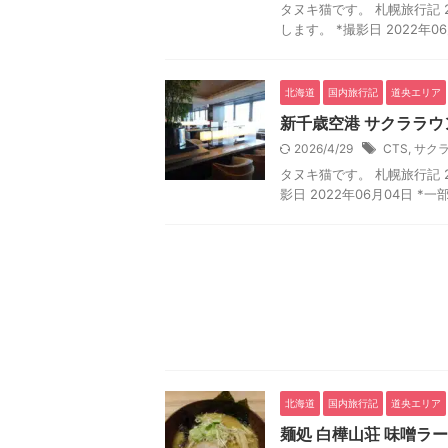
タヌキ猫です。 札幌旅行記 202
します。 *撮影日 2022年0
北海道
国内旅行記
道央エリア
新千歳空港 サクララウ
2026/4/29
CTS
,
サク
タヌキ猫です。 札幌旅行記 20
影日 2022年06月04日 
北海道
国内旅行記
道央エリア
麺処 白樺山荘 味噌ラー