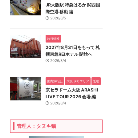
JR大阪駅 特急はるか 関西国
際空港 移動 編
2026/8/5
旅行情報
2027年8月31日をもって 札
幌東急REIホテル 閉館へ
2026/8/4
国内旅行記
大阪 伊丹エリア
近畿
京セラドーム大阪 ARASHI
LIVE TOUR 2026 会場 編
2026/8/4
管理人：タヌキ猫