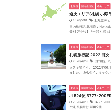
北海道
国内旅行記
道央エリア
道央エリア(札幌 小樽 
2026/5/18
北海道旅行
,
国内旅行記 北海道 / Hokka
登別 苫小牧】 *一部 札幌 
北海道
国内旅行記
道央エリア
札幌旅行記 2022 目次
2026/4/29
国内旅行
,
タヌキ猫です。 2022年06
ました。 JALダイナミックパ
北海道
国内旅行記
道央エリア
JL524便 B777-20
2026/4/29
B777-200
空港
,
札幌旅行
,
羽田空港