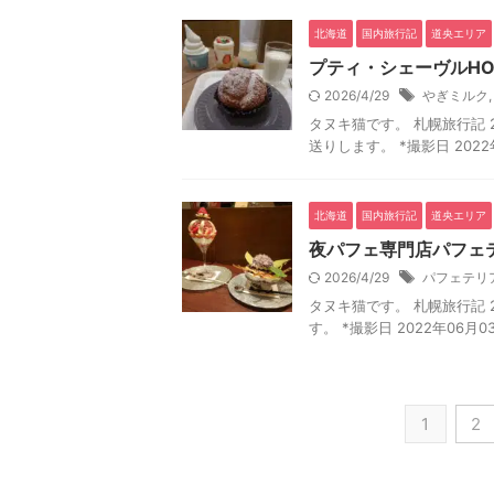
北海道
国内旅行記
道央エリア
プティ・シェーヴルHOK
2026/4/29
やぎミルク
タヌキ猫です。 札幌旅行記 20
送りします。 *撮影日 2022
北海道
国内旅行記
道央エリア
夜パフェ専門店パフェテ
2026/4/29
パフェテリ
タヌキ猫です。 札幌旅行記 2
す。 *撮影日 2022年06月
1
2