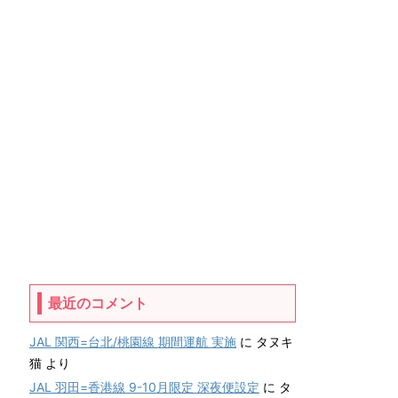
最近のコメント
JAL 関西=台北/桃園線 期間運航 実施
に
タヌキ
猫
より
JAL 羽田=香港線 9-10月限定 深夜便設定
に
タ