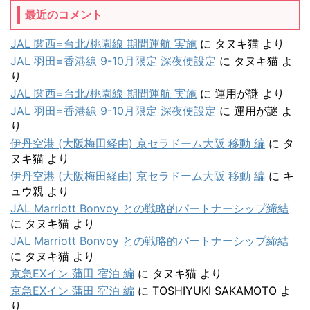
最近のコメント
JAL 関西=台北/桃園線 期間運航 実施
に
タヌキ猫
より
JAL 羽田=香港線 9-10月限定 深夜便設定
に
タヌキ猫
よ
り
JAL 関西=台北/桃園線 期間運航 実施
に
運用が謎
より
JAL 羽田=香港線 9-10月限定 深夜便設定
に
運用が謎
よ
り
伊丹空港 (大阪梅田経由) 京セラドーム大阪 移動 編
に
タ
ヌキ猫
より
伊丹空港 (大阪梅田経由) 京セラドーム大阪 移動 編
に
キ
ュウ親
より
JAL Marriott Bonvoy との戦略的パートナーシップ締結
に
タヌキ猫
より
JAL Marriott Bonvoy との戦略的パートナーシップ締結
に
タヌキ猫
より
京急EXイン 蒲田 宿泊 編
に
タヌキ猫
より
京急EXイン 蒲田 宿泊 編
に
TOSHIYUKI SAKAMOTO
よ
り