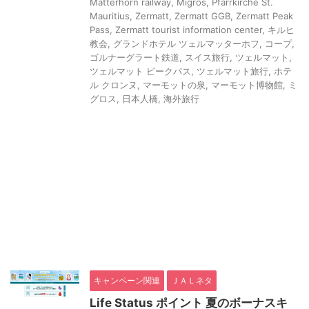
Matterhorn railway
,
Migros
,
Pfarrkirche St.
Mauritius
,
Zermatt
,
Zermatt GGB
,
Zermatt Peak
Pass
,
Zermatt tourist information center
,
キルヒ
教会
,
グランドホテル ツェルマッターホフ
,
コープ
,
ゴルナーグラート鉄道
,
スイス旅行
,
ツェルマット
,
ツェルマット ピークパス
,
ツェルマット旅行
,
ホテ
ル クロンヌ
,
マーモットの泉
,
マーモット博物館
,
ミ
グロス
,
日本人橋
,
海外旅行
キャンペーン関連
ＪＡＬネタ
Life Status ポイント 夏のボーナスキ