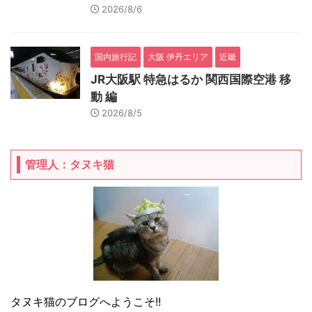
2026/8/6
国内旅行記
大阪 伊丹エリア
近畿
JR大阪駅 特急はるか 関西国際空港 移
動 編
2026/8/5
管理人：タヌキ猫
タヌキ猫のブログへようこそ!!