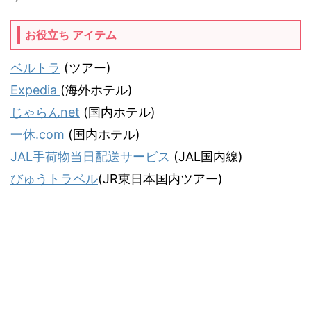
お役立ち アイテム
ベルトラ
(ツアー)
Expedia
(海外ホテル)
じゃらんnet
(国内ホテル)
一休.com
(国内ホテル)
JAL手荷物当日配送サービス
(JAL国内線)
びゅうトラベル
(JR東日本国内ツアー)
気ままな飛行機人のプログ
JALマイラー「タヌキ猫」がお届けする飛行機情報＆旅行記サイトです。
© 2026 気ままな飛行機人のプログ