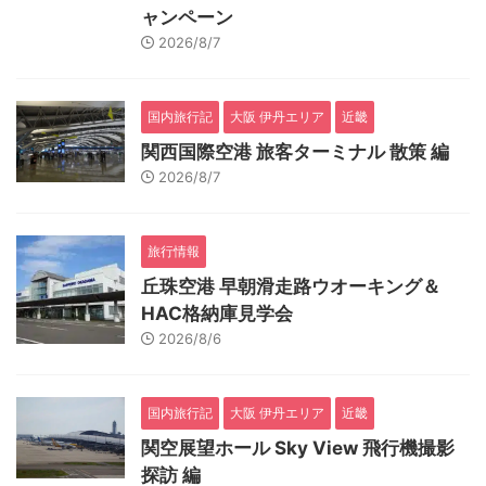
ャンペーン
2026/8/7
国内旅行記
大阪 伊丹エリア
近畿
関西国際空港 旅客ターミナル 散策 編
2026/8/7
旅行情報
丘珠空港 早朝滑走路ウオーキング＆
HAC格納庫見学会
2026/8/6
国内旅行記
大阪 伊丹エリア
近畿
関空展望ホール Sky View 飛行機撮影
探訪 編