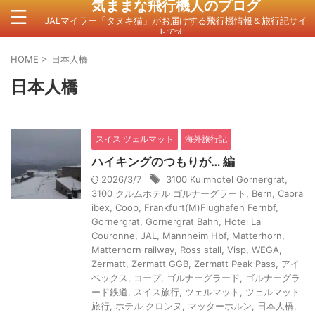
気ままな飛行機人のプログ
JALマイラー「タヌキ猫」がお届けする飛行機情報＆旅行記サイ
トです。
HOME
>
日本人橋
日本人橋
スイス ツェルマット
海外旅行記
ハイキングのつもりが… 編
2026/3/7
3100 Kulmhotel Gornergrat
,
3100 クルムホテル ゴルナーグラート
,
Bern
,
Capra
ibex
,
Coop
,
Frankfurt(M)Flughafen Fernbf
,
Gornergrat
,
Gornergrat Bahn
,
Hotel La
Couronne
,
JAL
,
Mannheim Hbf
,
Matterhorn
,
Matterhorn railway
,
Ross stall
,
Visp
,
WEGA
,
Zermatt
,
Zermatt GGB
,
Zermatt Peak Pass
,
アイ
ベックス
,
コープ
,
ゴルナーグラード
,
ゴルナーグラ
ード鉄道
,
スイス旅行
,
ツェルマット
,
ツェルマット
旅行
,
ホテル クロンヌ
,
マッターホルン
,
日本人橋
,