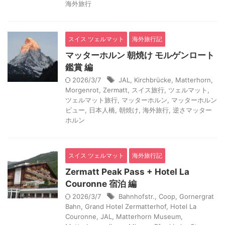
海外旅行
スイス ツェルマット
海外旅行記
マッターホルン 朝焼け モルゲンロート
鑑賞 編
2026/3/7
JAL
,
Kirchbrücke
,
Matterhorn
,
Morgenrot
,
Zermatt
,
スイス旅行
,
ツェルマット
,
ツェルマット旅行
,
マッターホルン
,
マッターホルン
ビュー
,
日本人橋
,
朝焼け
,
海外旅行
,
逆さマッター
ホルン
スイス ツェルマット
海外旅行記
Zermatt Peak Pass + Hotel La
Couronne 宿泊 編
2026/3/7
Bahnhofstr.
,
Coop
,
Gornergrat
Bahn
,
Grand Hotel Zermatterhof
,
Hotel La
Couronne
,
JAL
,
Matterhorn Museum
,