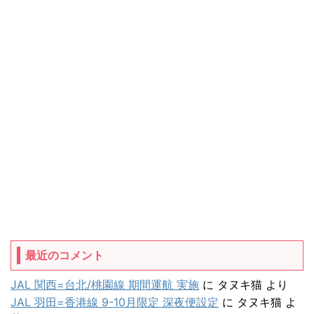
最近のコメント
JAL 関西=台北/桃園線 期間運航 実施
に
タヌキ猫
より
JAL 羽田=香港線 9-10月限定 深夜便設定
に
タヌキ猫
よ