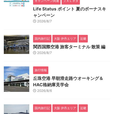
キャンペーン関連
ＪＡＬネタ
Life Status ポイント 夏のボーナスキ
ャンペーン
2026/8/7
国内旅行記
大阪 伊丹エリア
近畿
関西国際空港 旅客ターミナル 散策 編
2026/8/7
旅行情報
丘珠空港 早朝滑走路ウオーキング＆
HAC格納庫見学会
2026/8/6
国内旅行記
大阪 伊丹エリア
近畿