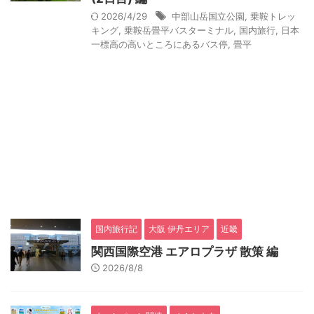
2026/4/29
中部山岳国立公園
,
乗鞍トレッ
キング
,
乗鞍岳畳平バスターミナル
,
国内旅行
,
日本
一標高の高いところにあるバス停
,
畳平
国内旅行記
大阪 伊丹エリア
近畿
関西国際空港 エアロプラザ 散策 編
2026/8/8