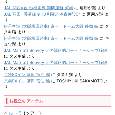
り
JAL 関西=台北/桃園線 期間運航 実施
に
運用が謎
より
JAL 羽田=香港線 9-10月限定 深夜便設定
に
運用が謎
よ
り
伊丹空港 (大阪梅田経由) 京セラドーム大阪 移動 編
に
タ
ヌキ猫
より
伊丹空港 (大阪梅田経由) 京セラドーム大阪 移動 編
に
キ
ュウ親
より
JAL Marriott Bonvoy との戦略的パートナーシップ締結
に
タヌキ猫
より
JAL Marriott Bonvoy との戦略的パートナーシップ締結
に
タヌキ猫
より
京急EXイン 蒲田 宿泊 編
に
タヌキ猫
より
京急EXイン 蒲田 宿泊 編
に
TOSHIYUKI SAKAMOTO
よ
り
お役立ち アイテム
ベルトラ
(ツアー)