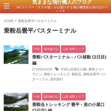
気ままな飛行機人のプログ
JALマイラー「タヌキ猫」がお届けする飛行機情報＆旅行記サイ
トです。
HOME
>
乗鞍岳畳平バスターミナル
乗鞍岳畳平バスターミナル
中部
国内旅行記
山梨 長野エリア
乗鞍バスターミナル - バス移動 (2日目)
編
2026/4/29
中部山岳国立公園
,
乗鞍エコー
ライン
,
乗鞍トレッキング
,
乗鞍岳
,
乗鞍岳畳平バス
ターミナル
,
国内旅行
中部
国内旅行記
山梨 長野エリア
乗鞍岳トレッキング 畳平 - 肩の小屋口
(2日目) 編