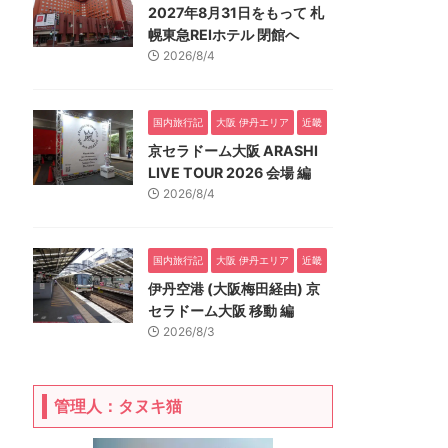
2027年8月31日をもって 札
幌東急REIホテル 閉館へ
2026/8/4
国内旅行記
大阪 伊丹エリア
近畿
京セラドーム大阪 ARASHI
LIVE TOUR 2026 会場 編
2026/8/4
国内旅行記
大阪 伊丹エリア
近畿
伊丹空港 (大阪梅田経由) 京
セラドーム大阪 移動 編
2026/8/3
管理人：タヌキ猫