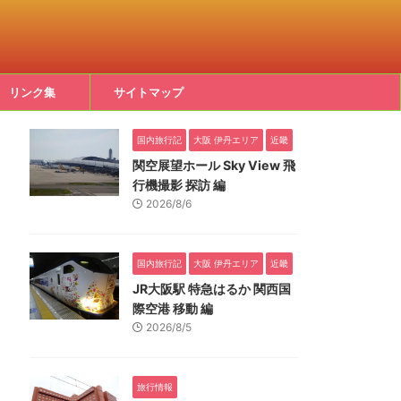
リンク集
サイトマップ
国内旅行記
大阪 伊丹エリア
近畿
関空展望ホール Sky View 飛
行機撮影 探訪 編
2026/8/6
国内旅行記
大阪 伊丹エリア
近畿
JR大阪駅 特急はるか 関西国
際空港 移動 編
2026/8/5
旅行情報