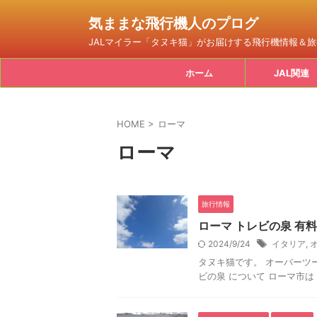
気ままな飛行機人のプログ
JALマイラー「タヌキ猫」がお届けする飛行機情報＆
ホーム
JAL関連
HOME
>
ローマ
ローマ
旅行情報
ローマ トレビの泉 有
2024/9/24
イタリア
,
タヌキ猫です。 オーバーツー
ビの泉 について ローマ市は 