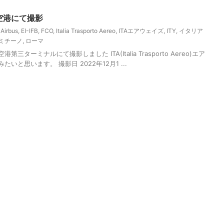
田空港にて撮影
,
Airbus
,
EI-IFB
,
FCO
,
Italia Trasporto Aereo
,
ITAエアウェイズ
,
ITY
,
イタリア
ミチーノ
,
ローマ
三ターミナルにて撮影しました ITA(Italia Trasporto Aereo)エア
たいと思います。 撮影日 2022年12月1 ...