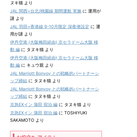
ヌキ猫
より
JAL 関西=台北/桃園線 期間運航 実施
に
運用が
謎
より
JAL 羽田=香港線 9-10月限定 深夜便設定
に
運
用が謎
より
伊丹空港 (大阪梅田経由) 京セラドーム大阪 移
動 編
に
タヌキ猫
より
伊丹空港 (大阪梅田経由) 京セラドーム大阪 移
動 編
に
キュウ親
より
JAL Marriott Bonvoy との戦略的パートナーシ
ップ締結
に
タヌキ猫
より
JAL Marriott Bonvoy との戦略的パートナーシ
ップ締結
に
タヌキ猫
より
京急EXイン 蒲田 宿泊 編
に
タヌキ猫
より
京急EXイン 蒲田 宿泊 編
に
TOSHIYUKI
SAKAMOTO
より