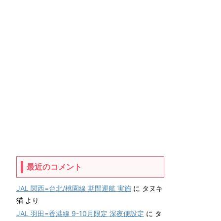
最近のコメント
JAL 関西=台北/桃園線 期間運航 実施
に
タヌキ
猫
より
JAL 羽田=香港線 9-10月限定 深夜便設定
に
タ