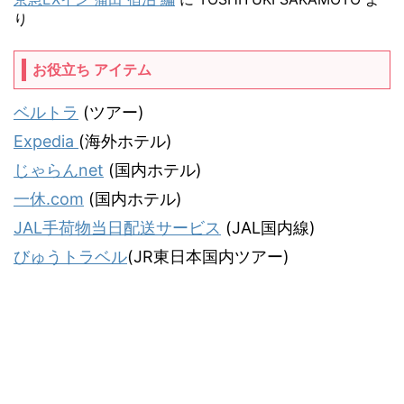
り
お役立ち アイテム
ベルトラ
(ツアー)
Expedia
(海外ホテル)
じゃらんnet
(国内ホテル)
一休.com
(国内ホテル)
JAL手荷物当日配送サービス
(JAL国内線)
びゅうトラベル
(JR東日本国内ツアー)
気ままな飛行機人のプログ
JALマイラー「タヌキ猫」がお届けする飛行機情報＆旅行記サイトです。