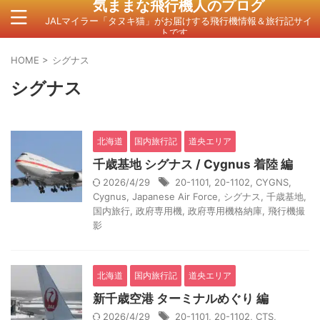
気ままな飛行機人のプログ
JALマイラー「タヌキ猫」がお届けする飛行機情報＆旅行記サイ
トです。
HOME
>
シグナス
シグナス
北海道
国内旅行記
道央エリア
千歳基地 シグナス / Cygnus 着陸 編
2026/4/29
20-1101
,
20-1102
,
CYGNS
,
Cygnus
,
Japanese Air Force
,
シグナス
,
千歳基地
,
国内旅行
,
政府専用機
,
政府専用機格納庫
,
飛行機撮
影
北海道
国内旅行記
道央エリア
新千歳空港 ターミナルめぐり 編
2026/4/29
20-1101
,
20-1102
,
CTS
,