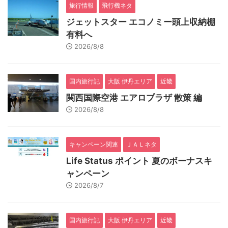
旅行情報
飛行機ネタ
ジェットスター エコノミー頭上収納棚
有料へ
2026/8/8
国内旅行記
大阪 伊丹エリア
近畿
関西国際空港 エアロプラザ 散策 編
2026/8/8
キャンペーン関連
ＪＡＬネタ
Life Status ポイント 夏のボーナスキ
ャンペーン
2026/8/7
国内旅行記
大阪 伊丹エリア
近畿