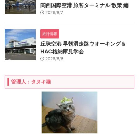
関西国際空港 旅客ターミナル 散策 編
2026/8/7
旅行情報
丘珠空港 早朝滑走路ウオーキング＆
HAC格納庫見学会
2026/8/6
管理人：タヌキ猫