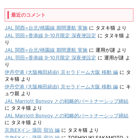
最近のコメント
JAL 関西=台北/桃園線 期間運航 実施
に
タヌキ猫
より
JAL 羽田=香港線 9-10月限定 深夜便設定
に
タヌキ猫
よ
り
JAL 関西=台北/桃園線 期間運航 実施
に
運用が謎
より
JAL 羽田=香港線 9-10月限定 深夜便設定
に
運用が謎
よ
り
伊丹空港 (大阪梅田経由) 京セラドーム大阪 移動 編
に
タ
ヌキ猫
より
伊丹空港 (大阪梅田経由) 京セラドーム大阪 移動 編
に
キ
ュウ親
より
JAL Marriott Bonvoy との戦略的パートナーシップ締結
に
タヌキ猫
より
JAL Marriott Bonvoy との戦略的パートナーシップ締結
に
タヌキ猫
より
京急EXイン 蒲田 宿泊 編
に
タヌキ猫
より
京急EXイン 蒲田 宿泊 編
に
TOSHIYUKI SAKAMOTO
よ