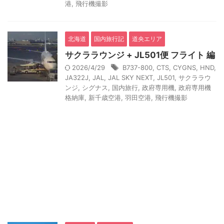
港
,
飛行機撮影
北海道
国内旅行記
道央エリア
サクララウンジ + JL501便 フライト 編
2026/4/29
B737-800
,
CTS
,
CYGNS
,
HND
,
JA322J
,
JAL
,
JAL SKY NEXT
,
JL501
,
サクララウ
ンジ
,
シグナス
,
国内旅行
,
政府専用機
,
政府専用機
格納庫
,
新千歳空港
,
羽田空港
,
飛行機撮影