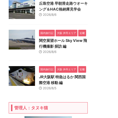
丘珠空港 早朝滑走路ウオーキ
ング＆HAC格納庫見学会
2026/8/6
国内旅行記
大阪 伊丹エリア
近畿
関空展望ホール Sky View 飛
行機撮影 探訪 編
2026/8/6
国内旅行記
大阪 伊丹エリア
近畿
JR大阪駅 特急はるか 関西国
際空港 移動 編
2026/8/5
管理人：タヌキ猫