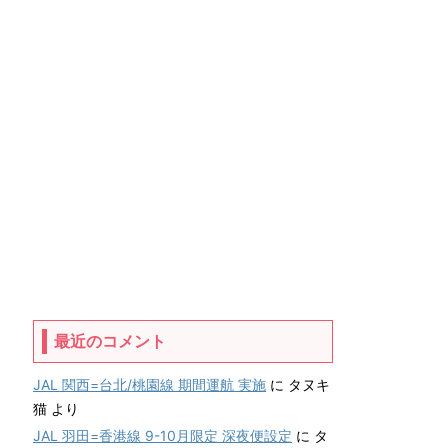
最近のコメント
JAL 関西=台北/桃園線 期間運航 実施
に
タヌキ
猫
より
JAL 羽田=香港線 9-10月限定 深夜便設定
に
タ