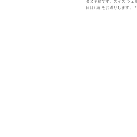
タヌキ猫です。スイス ツェルマット旅行
日目) 編 をお送りします。 *撮影