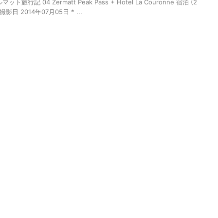
記 04 Zermatt Peak Pass + Hotel La Couronne 宿泊 (2
日 2014年07月05日 * ...