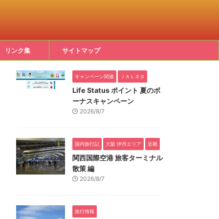
リンク集
サイトマップ
キャンペーン関連
ＪＡＬネタ
Life Status ポイント 夏のボ
ーナスキャンペーン
2026/8/7
国内旅行記
大阪 伊丹エリア
近畿
関西国際空港 旅客ターミナル
散策 編
2026/8/7
旅行情報