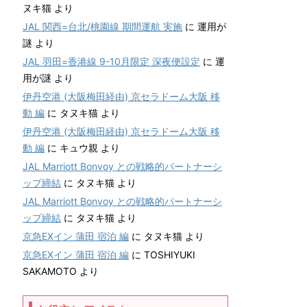
ヌキ猫
より
JAL 関西=台北/桃園線 期間運航 実施
に
運用が
謎
より
JAL 羽田=香港線 9-10月限定 深夜便設定
に
運
用が謎
より
伊丹空港 (大阪梅田経由) 京セラドーム大阪 移
動 編
に
タヌキ猫
より
伊丹空港 (大阪梅田経由) 京セラドーム大阪 移
動 編
に
キュウ親
より
JAL Marriott Bonvoy との戦略的パートナーシ
ップ締結
に
タヌキ猫
より
JAL Marriott Bonvoy との戦略的パートナーシ
ップ締結
に
タヌキ猫
より
京急EXイン 蒲田 宿泊 編
に
タヌキ猫
より
京急EXイン 蒲田 宿泊 編
に
TOSHIYUKI
SAKAMOTO
より