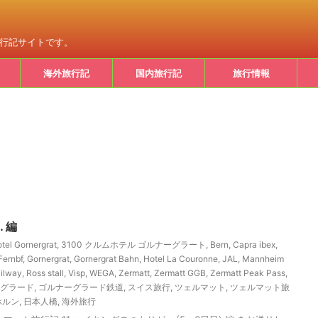
旅行記サイトです。
海外旅行記
国内旅行記
旅行情報
 編
tel Gornergrat
,
3100 クルムホテル ゴルナーグラート
,
Bern
,
Capra ibex
,
Fernbf
,
Gornergrat
,
Gornergrat Bahn
,
Hotel La Couronne
,
JAL
,
Mannheim
ailway
,
Ross stall
,
Visp
,
WEGA
,
Zermatt
,
Zermatt GGB
,
Zermatt Peak Pass
,
グラード
,
ゴルナーグラード鉄道
,
スイス旅行
,
ツェルマット
,
ツェルマット旅
ホルン
,
日本人橋
,
海外旅行