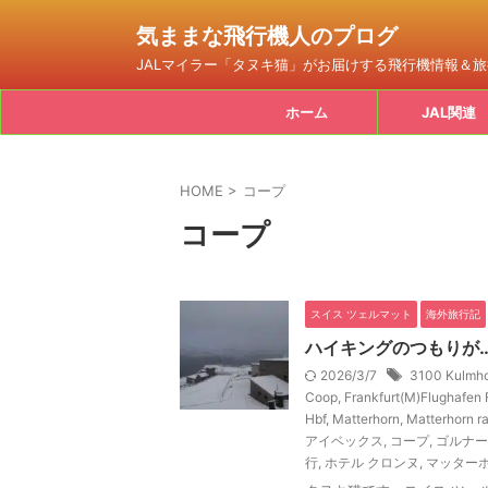
気ままな飛行機人のプログ
JALマイラー「タヌキ猫」がお届けする飛行機情報＆
ホーム
JAL関連
HOME
>
コープ
コープ
スイス ツェルマット
海外旅行記
ハイキングのつもりが…
2026/3/7
3100 Kulmho
Coop
,
Frankfurt(M)Flughafen 
Hbf
,
Matterhorn
,
Matterhorn r
アイベックス
,
コープ
,
ゴルナー
行
,
ホテル クロンヌ
,
マッター