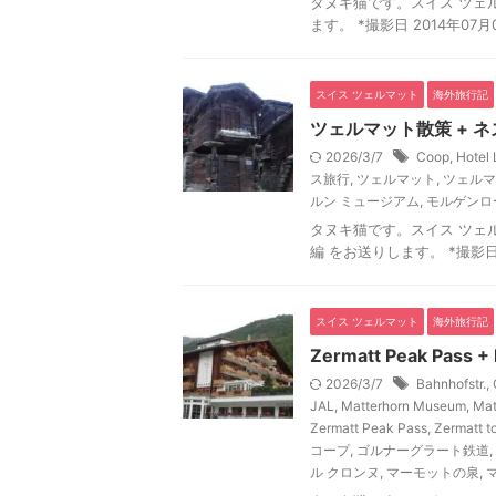
タヌキ猫です。スイス ツェルマ
ます。 *撮影日 2014年07
スイス ツェルマット
海外旅行記
ツェルマット散策 + 
2026/3/7
Coop
,
Hotel
ス旅行
,
ツェルマット
,
ツェルマ
ルン ミュージアム
,
モルゲンロ
タヌキ猫です。スイス ツェルマ
編 をお送りします。 *撮影日 
スイス ツェルマット
海外旅行記
Zermatt Peak Pass +
2026/3/7
Bahnhofstr.
,
JAL
,
Matterhorn Museum
,
Mat
Zermatt Peak Pass
,
Zermatt to
コープ
,
ゴルナーグラート鉄道
,
ル クロンヌ
,
マーモットの泉
,