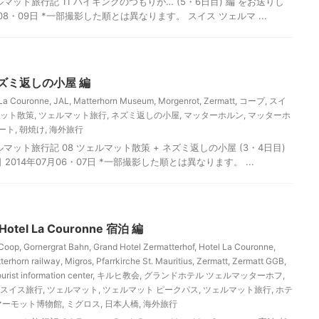
ット旅行記 11 ハイキングのつもりが… (5・6日目) 編 をお送りし
月08・09日 *一部撮影した順とは異なります。 スイス ツェルマ ...
ネズミ返しの小屋 編
 La Couronne
,
JAL
,
Matterhorn Museum
,
Morgenrot
,
Zermatt
,
コープ
,
スイ
ット散策
,
ツェルマット旅行
,
ネズミ返しの小屋
,
マッターホルン
,
マッターホ
ート
,
朝焼け
,
海外旅行
ット旅行記 08 ツェルマット散策 + ネズミ返しの小屋 (3・4日目)
2014年07月06・07日 *一部撮影した順とは異なります。 ...
 Hotel La Couronne 宿泊 編
Coop
,
Gornergrat Bahn
,
Grand Hotel Zermatterhof
,
Hotel La Couronne
,
terhorn railway
,
Migros
,
Pfarrkirche St. Mauritius
,
Zermatt
,
Zermatt GGB
,
urist information center
,
キルヒ教会
,
グランドホテル ツェルマッターホフ
,
スイス旅行
,
ツェルマット
,
ツェルマット ピークパス
,
ツェルマット旅行
,
ホテ
マーモット博物館
,
ミグロス
,
日本人橋
,
海外旅行