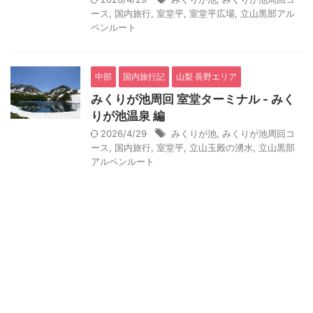
ース
,
国内旅行
,
室堂平
,
室堂平広場
,
立山黒部アル
ペンルート
中部
国内旅行記
山梨 長野エリア
みくりが池周回 室堂ターミナル - みく
りが池温泉 編
2026/4/29
みくりが池
,
みくりが池周回コ
ース
,
国内旅行
,
室堂平
,
立山玉殿の湧水
,
立山黒部
アルペンルート