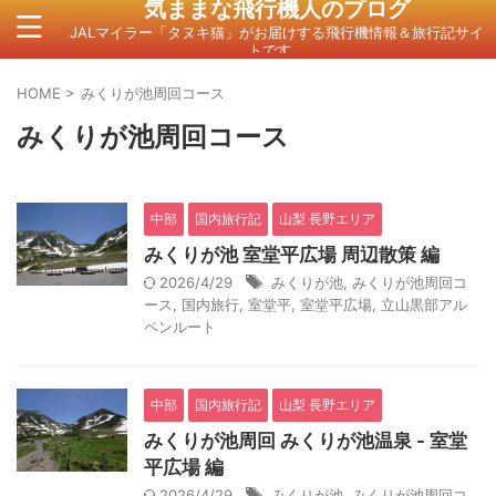
気ままな飛行機人のプログ
JALマイラー「タヌキ猫」がお届けする飛行機情報＆旅行記サイ
トです。
HOME
>
みくりが池周回コース
みくりが池周回コース
中部
国内旅行記
山梨 長野エリア
みくりが池 室堂平広場 周辺散策 編
2026/4/29
みくりが池
,
みくりが池周回コ
ース
,
国内旅行
,
室堂平
,
室堂平広場
,
立山黒部アル
ペンルート
中部
国内旅行記
山梨 長野エリア
みくりが池周回 みくりが池温泉 - 室堂
平広場 編
2026/4/29
みくりが池
,
みくりが池周回コ