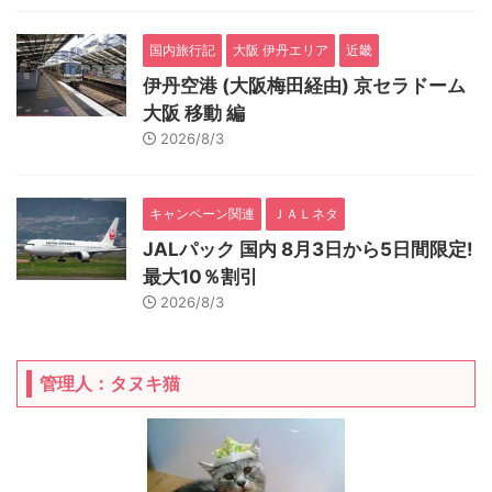
国内旅行記
大阪 伊丹エリア
近畿
伊丹空港 (大阪梅田経由) 京セラドーム
大阪 移動 編
2026/8/3
キャンペーン関連
ＪＡＬネタ
JALパック 国内 8月3日から5日間限定!
最大10％割引
2026/8/3
管理人：タヌキ猫