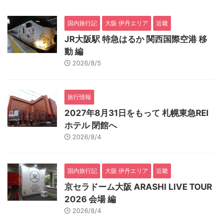
国内旅行記
大阪 伊丹エリア
近畿
JR大阪駅 特急はるか 関西国際空港 移
動 編
2026/8/5
旅行情報
2027年8月31日をもって 札幌東急REI
ホテル 閉館へ
2026/8/4
国内旅行記
大阪 伊丹エリア
近畿
京セラドーム大阪 ARASHI LIVE TOUR
2026 会場 編
2026/8/4