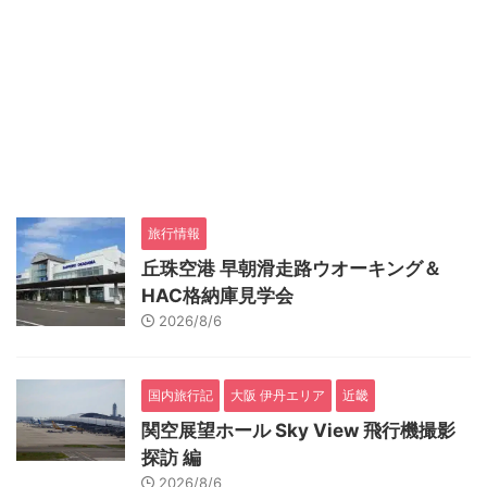
旅行情報
丘珠空港 早朝滑走路ウオーキング＆
HAC格納庫見学会
2026/8/6
国内旅行記
大阪 伊丹エリア
近畿
関空展望ホール Sky View 飛行機撮影
探訪 編
2026/8/6