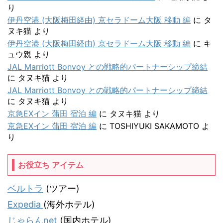
り
伊丹空港 (大阪梅田経由) 京セラドーム大阪 移動 編
に
タ
ヌキ猫
より
伊丹空港 (大阪梅田経由) 京セラドーム大阪 移動 編
に
キ
ュウ親
より
JAL Marriott Bonvoy との戦略的パートナーシップ締結
に
タヌキ猫
より
JAL Marriott Bonvoy との戦略的パートナーシップ締結
に
タヌキ猫
より
京急EXイン 蒲田 宿泊 編
に
タヌキ猫
より
京急EXイン 蒲田 宿泊 編
に
TOSHIYUKI SAKAMOTO
よ
り
お役立ち アイテム
ベルトラ
(ツアー)
Expedia
(海外ホテル)
じゃらんnet
(国内ホテル)