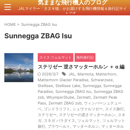
気ままな飛行機人のプログ
JALマイラー「タヌキ猫」がお届けする飛行機情報＆旅行記サイ
トです。
HOME
>
Sunnegga ZBAG lsu
Sunnegga ZBAG lsu
スイス ツェルマット
海外旅行記
ステリゼー 逆さマッターホルン ＋ α 編
2026/3/7
JAL
,
Marmota
,
Matterhorn
,
Matterhorn Glacier Paradise
,
Schwarzsee
,
Stellisee
,
Stellisee Lake
,
Sunnegga
,
Sunnegga
Paradise
,
Sunnegga ZBAG lsu
,
Sunnegga ZBAG
zsb
,
WhymperStube
,
Zermatt
,
Zermatt Peak
Pass
,
Zermatt ZBAG zsb
,
ウィンバーシュテュー
ベ
,
ゴンドラリフト
,
シュヴァルツゼー
,
スイス旅行
,
ステリゼー
,
ステリゼーの逆さマッターホルン
,
スネ
ガ
,
スネガ パラダイス
,
ツェルマット
,
ツェルマット
旅行
,
ブラウヘルト
,
マッターホルン
,
マッターホル