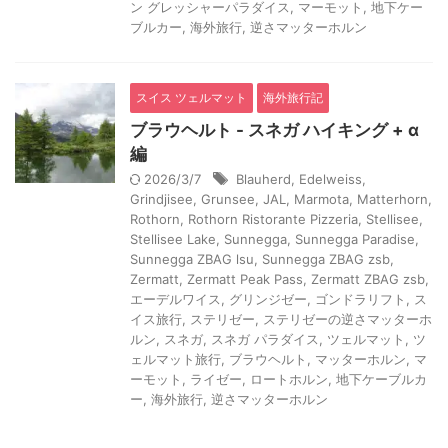
ン グレッシャーパラダイス
,
マーモット
,
地下ケー
ブルカー
,
海外旅行
,
逆さマッターホルン
スイス ツェルマット
海外旅行記
ブラウヘルト - スネガ ハイキング + α
編
2026/3/7
Blauherd
,
Edelweiss
,
Grindjisee
,
Grunsee
,
JAL
,
Marmota
,
Matterhorn
,
Rothorn
,
Rothorn Ristorante Pizzeria
,
Stellisee
,
Stellisee Lake
,
Sunnegga
,
Sunnegga Paradise
,
Sunnegga ZBAG lsu
,
Sunnegga ZBAG zsb
,
Zermatt
,
Zermatt Peak Pass
,
Zermatt ZBAG zsb
,
エーデルワイス
,
グリンジゼー
,
ゴンドラリフト
,
ス
イス旅行
,
ステリゼー
,
ステリゼーの逆さマッターホ
ルン
,
スネガ
,
スネガ パラダイス
,
ツェルマット
,
ツ
ェルマット旅行
,
ブラウヘルト
,
マッターホルン
,
マ
ーモット
,
ライゼー
,
ロートホルン
,
地下ケーブルカ
ー
,
海外旅行
,
逆さマッターホルン