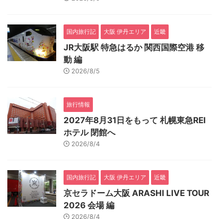
国内旅行記
大阪 伊丹エリア
近畿
JR大阪駅 特急はるか 関西国際空港 移
動 編
2026/8/5
旅行情報
2027年8月31日をもって 札幌東急REI
ホテル 閉館へ
2026/8/4
国内旅行記
大阪 伊丹エリア
近畿
京セラドーム大阪 ARASHI LIVE TOUR
2026 会場 編
2026/8/4