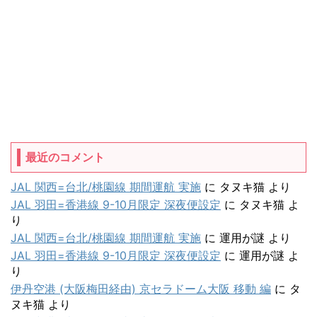
最近のコメント
JAL 関西=台北/桃園線 期間運航 実施
に
タヌキ猫
より
JAL 羽田=香港線 9-10月限定 深夜便設定
に
タヌキ猫
よ
り
JAL 関西=台北/桃園線 期間運航 実施
に
運用が謎
より
JAL 羽田=香港線 9-10月限定 深夜便設定
に
運用が謎
よ
り
伊丹空港 (大阪梅田経由) 京セラドーム大阪 移動 編
に
タ
ヌキ猫
より