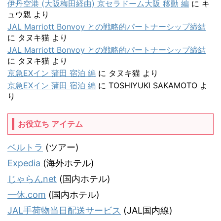
伊丹空港 (大阪梅田経由) 京セラドーム大阪 移動 編
に
キ
ュウ親
より
JAL Marriott Bonvoy との戦略的パートナーシップ締結
に
タヌキ猫
より
JAL Marriott Bonvoy との戦略的パートナーシップ締結
に
タヌキ猫
より
京急EXイン 蒲田 宿泊 編
に
タヌキ猫
より
京急EXイン 蒲田 宿泊 編
に
TOSHIYUKI SAKAMOTO
よ
り
お役立ち アイテム
ベルトラ
(ツアー)
Expedia
(海外ホテル)
じゃらんnet
(国内ホテル)
一休.com
(国内ホテル)
JAL手荷物当日配送サービス
(JAL国内線)