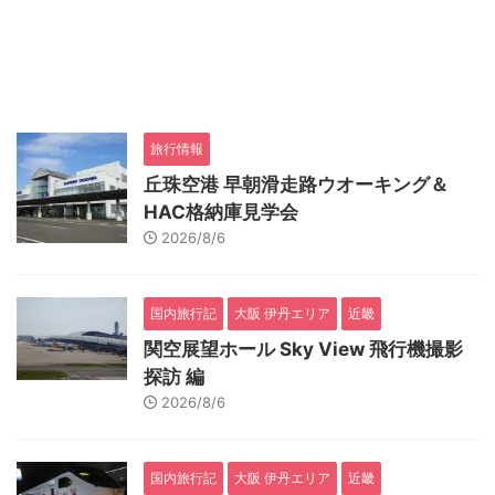
旅行情報
丘珠空港 早朝滑走路ウオーキング＆
HAC格納庫見学会
2026/8/6
国内旅行記
大阪 伊丹エリア
近畿
関空展望ホール Sky View 飛行機撮影
探訪 編
2026/8/6
国内旅行記
大阪 伊丹エリア
近畿