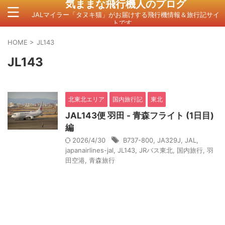
気ままな飛行機人のプログ
JALマイラー「タヌキ猫」がお届けする飛行機情報＆旅行記サイ
トです。
HOME
>
JL143
JL143
北東北エリア
国内旅行記
東北
JAL143便 羽田 - 青森フライト (1日目)
編
2026/4/30
B737-800
,
JA329J
,
JAL
,
japanairlines-jal
,
JL143
,
JRバス東北
,
国内旅行
,
羽
田空港
,
青森旅行