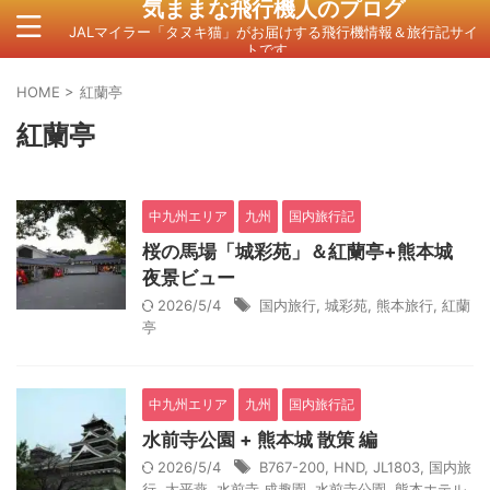
気ままな飛行機人のプログ
JALマイラー「タヌキ猫」がお届けする飛行機情報＆旅行記サイ
トです。
HOME
>
紅蘭亭
紅蘭亭
中九州エリア
九州
国内旅行記
桜の馬場「城彩苑」＆紅蘭亭+熊本城
夜景ビュー
2026/5/4
国内旅行
,
城彩苑
,
熊本旅行
,
紅蘭
亭
中九州エリア
九州
国内旅行記
水前寺公園 + 熊本城 散策 編
2026/5/4
B767-200
,
HND
,
JL1803
,
国内旅
行
,
太平燕
,
水前寺 成趣園
,
水前寺公園
,
熊本ホテル