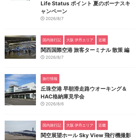
Life Status ポイント 夏のボーナスキ
ャンペーン
2026/8/7
国内旅行記
大阪 伊丹エリア
近畿
関西国際空港 旅客ターミナル 散策 編
2026/8/7
旅行情報
丘珠空港 早朝滑走路ウオーキング＆
HAC格納庫見学会
2026/8/6
国内旅行記
大阪 伊丹エリア
近畿
関空展望ホール Sky View 飛行機撮影