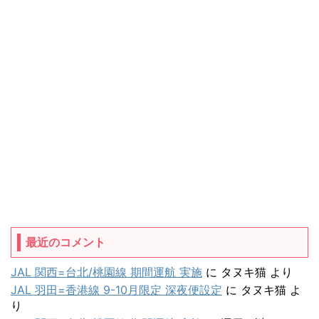
最近のコメント
JAL 関西=台北/桃園線 期間運航 実施
に
タヌキ猫
より
JAL 羽田=香港線 9-10月限定 深夜便設定
に
タヌキ猫
よ
り