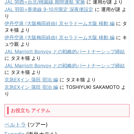
JAL 関西=台北/桃園線 期間運航 実施
に
運用が謎
より
JAL 羽田=香港線 9-10月限定 深夜便設定
に
運用が謎
よ
り
伊丹空港 (大阪梅田経由) 京セラドーム大阪 移動 編
に
タ
ヌキ猫
より
伊丹空港 (大阪梅田経由) 京セラドーム大阪 移動 編
に
キ
ュウ親
より
JAL Marriott Bonvoy との戦略的パートナーシップ締結
に
タヌキ猫
より
JAL Marriott Bonvoy との戦略的パートナーシップ締結
に
タヌキ猫
より
京急EXイン 蒲田 宿泊 編
に
タヌキ猫
より
京急EXイン 蒲田 宿泊 編
に
TOSHIYUKI SAKAMOTO
よ
り
お役立ち アイテム
ベルトラ
(ツアー)