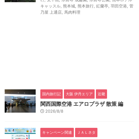
キャッスル
,
熊本城
,
熊本旅行
,
紅蘭亭
,
羽田空港
,
菅
乃屋 上通店
,
馬肉料理
国内旅行記
大阪 伊丹エリア
近畿
関西国際空港 エアロプラザ 散策 編
2026/8/8
キャンペーン関連
ＪＡＬネタ