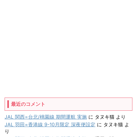
最近のコメント
JAL 関西=台北/桃園線 期間運航 実施
に
タヌキ猫
より
JAL 羽田=香港線 9-10月限定 深夜便設定
に
タヌキ猫
よ
り