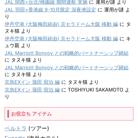
JAL 関西=台北/桃園線 期間運航 実施
に
運用が謎
より
JAL 羽田=香港線 9-10月限定 深夜便設定
に
運用が謎
よ
り
伊丹空港 (大阪梅田経由) 京セラドーム大阪 移動 編
に
タ
ヌキ猫
より
伊丹空港 (大阪梅田経由) 京セラドーム大阪 移動 編
に
キ
ュウ親
より
JAL Marriott Bonvoy との戦略的パートナーシップ締結
に
タヌキ猫
より
JAL Marriott Bonvoy との戦略的パートナーシップ締結
に
タヌキ猫
より
京急EXイン 蒲田 宿泊 編
に
タヌキ猫
より
京急EXイン 蒲田 宿泊 編
に
TOSHIYUKI SAKAMOTO
よ
り
お役立ち アイテム
ベルトラ
(ツアー)