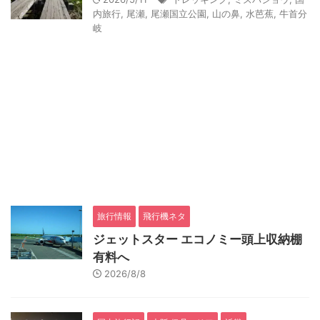
内旅行
,
尾瀬
,
尾瀬国立公園
,
山の鼻
,
水芭蕉
,
牛首分
岐
旅行情報
飛行機ネタ
ジェットスター エコノミー頭上収納棚
有料へ
2026/8/8