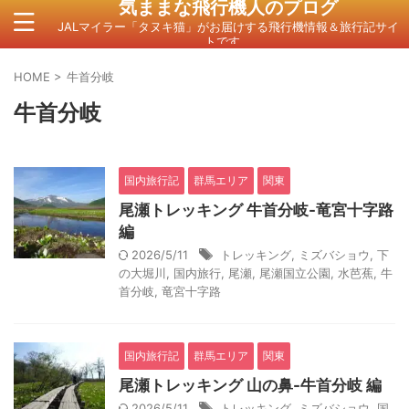
気ままな飛行機人のプログ
JALマイラー「タヌキ猫」がお届けする飛行機情報＆旅行記サイ
トです。
HOME
>
牛首分岐
牛首分岐
国内旅行記
群馬エリア
関東
尾瀬トレッキング 牛首分岐-竜宮十字路
編
2026/5/11
トレッキング
,
ミズバショウ
,
下
の大堀川
,
国内旅行
,
尾瀬
,
尾瀬国立公園
,
水芭蕉
,
牛
首分岐
,
竜宮十字路
国内旅行記
群馬エリア
関東
尾瀬トレッキング 山の鼻-牛首分岐 編
2026/5/11
トレッキング
,
ミズバショウ
,
国