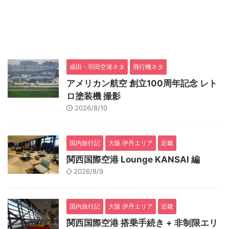
成田・羽田空港ネタ
飛行機ネタ
アメリカン航空 創立100周年記念 レト
ロ塗装機 撮影
2026/8/10
国内旅行記
大阪 伊丹エリア
近畿
関西国際空港 Lounge KANSAI 編
2026/8/9
国内旅行記
大阪 伊丹エリア
近畿
関西国際空港 搭乗手続き + 非制限エリ