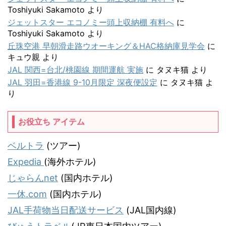
Toshiyuki Sakamoto
より
ジェットスター エコノミー頭上収納棚 有料へ
に
Toshiyuki Sakamoto
より
丘珠空港 早朝滑走路ウオーキング＆HAC格納庫見学会
に
キュウ親
より
JAL 関西=台北/桃園線 期間運航 実施
に
タヌキ猫
より
JAL 羽田=香港線 9-10月限定 深夜便設定
に
タヌキ猫
よ
り
お役立ち アイテム
ベルトラ
(ツアー)
Expedia
(海外ホテル)
じゃらんnet
(国内ホテル)
一休.com
(国内ホテル)
JAL手荷物当日配送サービス
(JAL国内線)