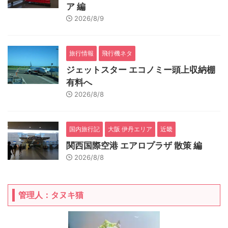
ア 編
2026/8/9
旅行情報
飛行機ネタ
ジェットスター エコノミー頭上収納棚
有料へ
2026/8/8
国内旅行記
大阪 伊丹エリア
近畿
関西国際空港 エアロプラザ 散策 編
2026/8/8
管理人：タヌキ猫