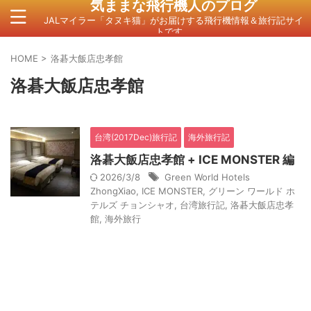
気ままな飛行機人のプログ
JALマイラー「タヌキ猫」がお届けする飛行機情報＆旅行記サイ
トです。
HOME
>
洛碁大飯店忠孝館
洛碁大飯店忠孝館
台湾(2017Dec)旅行記
海外旅行記
洛碁大飯店忠孝館 + ICE MONSTER 編
2026/3/8
Green World Hotels
ZhongXiao
,
ICE MONSTER
,
グリーン ワールド ホ
テルズ チョンシャオ
,
台湾旅行記
,
洛碁大飯店忠孝
館
,
海外旅行